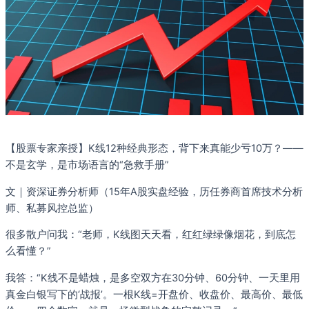
【股票专家亲授】K线12种经典形态，背下来真能少亏10万？——
不是玄学，是市场语言的“急救手册”
文｜资深证券分析师（15年A股实盘经验，历任券商首席技术分析
师、私募风控总监）
很多散户问我：“老师，K线图天天看，红红绿绿像烟花，到底怎
么看懂？”
我答：“K线不是蜡烛，是多空双方在30分钟、60分钟、一天里用
真金白银写下的‘战报’。一根K线=开盘价、收盘价、最高价、最低