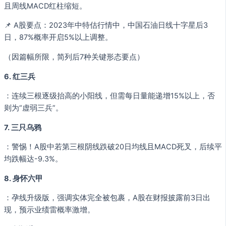
且周线MACD红柱缩短。
📌 A股要点：2023年中特估行情中，中国石油日线十字星后3
日，87%概率开启5%以上调整。
（因篇幅所限，简列后7种关键形态要点）
6. 红三兵
：连续三根逐级抬高的小阳线，但需每日量能递增15%以上，否
则为“虚弱三兵”。
7. 三只乌鸦
：警惕！A股中若第三根阴线跌破20日均线且MACD死叉，后续平
均跌幅达-9.3%。
8. 身怀六甲
：孕线升级版，强调实体完全被包裹，A股在财报披露前3日出
现，预示业绩雷概率激增。