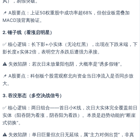
风），易假突破。
📌 A股要点：上证50权重股中成功率超68%，但创业板需叠加
MACD顶背离验证。
2. 锤子线（看涨启明星）
✅ 核心逻辑：长下影+小实体（无论红黑），出现在下跌末端，下
影长度≥实体2倍，表明空方杀跌后遭强力承接。
⚠️ 失效陷阱：若次日未放量阳包阴，大概率是“诱多假锤”。
📌 A股要点：科创板个股需观察北向资金当日净流入是否同步放
大。
3. 吞没形态（多空决战信号）
✅ 核心逻辑：两日组合——首日小K线，次日大实体完全覆盖前日
实体（阳吞阴为看涨，阴吞阳为看跌）。本质是趋势动能的“断崖
式切换”。
⚠️ 失效陷阱：单日巨量但次日无延续，属“主力对倒出货”，非真