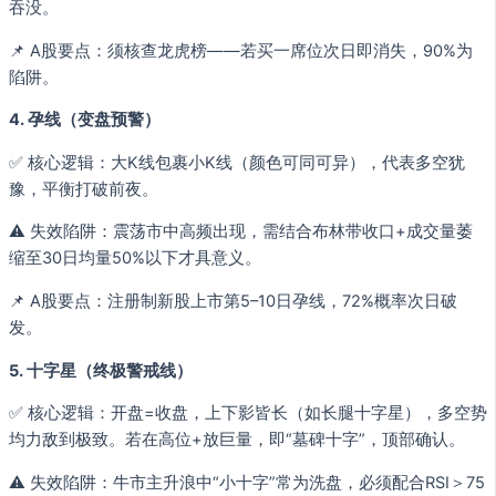
吞没。
📌 A股要点：须核查龙虎榜——若买一席位次日即消失，90%为
陷阱。
4. 孕线（变盘预警）
✅ 核心逻辑：大K线包裹小K线（颜色可同可异），代表多空犹
豫，平衡打破前夜。
⚠️ 失效陷阱：震荡市中高频出现，需结合布林带收口+成交量萎
缩至30日均量50%以下才具意义。
📌 A股要点：注册制新股上市第5–10日孕线，72%概率次日破
发。
5. 十字星（终极警戒线）
✅ 核心逻辑：开盘=收盘，上下影皆长（如长腿十字星），多空势
均力敌到极致。若在高位+放巨量，即“墓碑十字”，顶部确认。
⚠️ 失效陷阱：牛市主升浪中“小十字”常为洗盘，必须配合RSI＞75