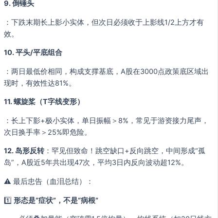
9. 倒锤头
：下跌末期长上影小实体，但次日必须收于上影线1/2上方才有
效。
10. 平头/平底组合
：两日最低价相同，构成支撑基底，A股在3000点政策底区域出
现时，有效性达81%。
11. 螺旋桨（T字线变形）
：长上下影+极小实体，单日振幅＞8%，常见于游资接力尾声，
次日换手率＞25%即危险。
12. 岛形反转
：罕见但致命！跳空缺口+反向跳空，中间形成“孤
岛”，A股近5年共出现47次，平均3日内反向波动超12%。
⚠️ 最后忠告（血泪总结）：
1️⃣
形态是“症状”，不是“病根”