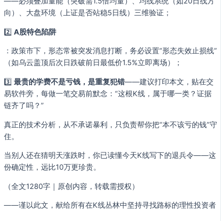
——必须叠加量能（突破需1.5倍均量）、均线系统（如20日线方
向）、大盘环境（上证是否站稳5日线）三维验证；
2️⃣
A股特色陷阱
：政策市下，形态常被突发消息打断，务必设置“形态失效止损线”
（如乌云盖顶后次日跌破前日最低价1.5%立即离场）；
3️⃣
最贵的学费不是亏钱，是重复犯错
——建议打印本文，贴在交
易软件旁，每做一笔交易前默念：“这根K线，属于哪一类？证据
链齐了吗？”
真正的技术分析，从不承诺暴利，只负责帮你把“本不该亏的钱”守
住。
当别人还在猜明天涨跌时，你已读懂今天K线写下的退兵令——这
份确定性，远比10万更珍贵。
（全文1280字｜原创内容，转载需授权）
——谨以此文，献给所有在K线丛林中坚持寻找路标的理性投资者