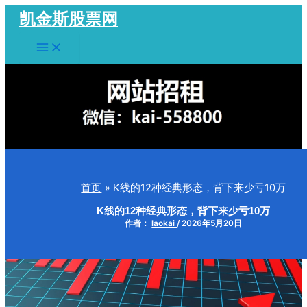
跳
凯金斯股票网
至
Main
内
Menu
容
首页
K线的12种经典形态，背下来少亏10万
K线的12种经典形态，背下来少亏10万
作者：
laokai
/
2026年5月20日