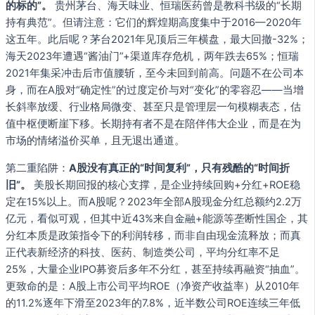
的标的”。
贵州茅台、海天味业、恒瑞医药曾是教科书级的“长期
持有典范”。但请注意：它们的辉煌期高度集中于2016—2020年
这五年。此后呢？茅台2021年见顶后三年横盘，最大回撤-32%；
海天2023年遭遇“酱油门”+渠道库存危机，两年跌去65%；恒瑞
2021年集采冲击后市值腰斩，至今未回到前高。问题不在公司本
身，而在A股对“确定性”的过度定价与对“变化”的零容忍——当增
长斜率放缓、行业格局微变、甚至只是管理层一句模糊表态，估
值中枢便断崖下移。长期持有者不是在陪伴伟大企业，而是在为
市场的情绪溢价买单，且无退出通道。
第二重陷阱：
A股没有真正的“时间复利”，只有残酷的“时间折
旧”。
美股长期回报的核心支撑，是企业持续回购+分红+ROE稳
定在15%以上。而A股呢？2023年全部A股现金分红总额约2.2万
亿元，看似可观，但其中近43%来自金融+能源等垄断性国企，其
分红本质是政策指令下的利润转移，而非自由现金流释放；而真
正代表新经济的科技、医药、制造类公司，平均分红率不足
25%，大量企业IPO募资后多年不分红，甚至持续再融资“抽血”。
更致命的是：A股上市公司平均ROE（净资产收益率）从2010年
的11.2%逐年下滑至2023年的7.8%，近半数公司ROE连续三年低