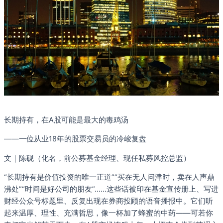
长期持有，在A股可能是最大的毒鸡汤
——一位从业18年的股票交易员的冷峻复盘
文｜陈砚（化名，前公募基金经理、现任私募风控总监）
“长期持有是价值投资的唯一正道”“买在无人问津时，卖在人声鼎
沸处”“时间是好公司的朋友”……这些话被印在基金宣传册上、写进
财经公众号标题里、反复出现在券商投顾的语音播报中。它们听
起来温厚、理性、充满哲思，像一杯加了蜂蜜的中药——可若你