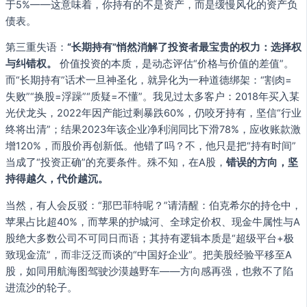
于5%——这意味着，你持有的不是资产，而是缓慢风化的资产负
债表。
第三重失语：
“长期持有”悄然消解了投资者最宝贵的权力：选择权
与纠错权。
价值投资的本质，是动态评估“价格与价值的差值”。
而“长期持有”话术一旦神圣化，就异化为一种道德绑架：“割肉=
失败”“换股=浮躁”“质疑=不懂”。我见过太多客户：2018年买入某
光伏龙头，2022年因产能过剩暴跌60%，仍咬牙持有，坚信“行业
终将出清”；结果2023年该企业净利润同比下滑78%，应收账款激
增120%，而股价再创新低。他错了吗？不，他只是把“持有时间”
当成了“投资正确”的充要条件。殊不知，在A股，
错误的方向，坚
持得越久，代价越沉。
当然，有人会反驳：“那巴菲特呢？”请清醒：伯克希尔的持仓中，
苹果占比超40%，而苹果的护城河、全球定价权、现金牛属性与A
股绝大多数公司不可同日而语；其持有逻辑本质是“超级平台+极
致现金流”，而非泛泛而谈的“中国好企业”。把美股经验平移至A
股，如同用航海图驾驶沙漠越野车——方向感再强，也救不了陷
进流沙的轮子。