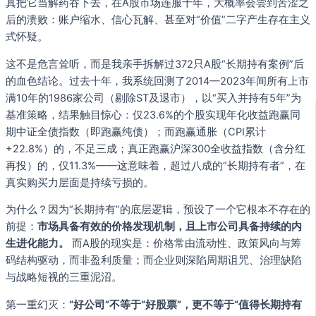
真把它当解药吞下去，在A股市场连服十年，大概率会尝到苦涩之
后的溃败：账户缩水、信心瓦解、甚至对“价值”二字产生存在主义
式怀疑。
这不是危言耸听，而是我亲手拆解过372只A股“长期持有案例”后
的血色结论。过去十年，我系统回测了2014—2023年间所有上市
满10年的1986家公司（剔除ST及退市），以“买入并持有5年”为
基准策略，结果触目惊心：仅23.6%的个股实现年化收益跑赢同
期中证全债指数（即跑赢纯债）；而跑赢通胀（CPI累计
+22.8%）的，不足三成；真正跑赢沪深300全收益指数（含分红
再投）的，仅11.3%——这意味着，超过八成的“长期持有者”，在
真实购买力层面是持续亏损的。
为什么？因为“长期持有”的底层逻辑，预设了一个它根本不存在的
前提：
市场具备有效的价格发现机制，且上市公司具备持续的内
生进化能力。
而A股的现实是：价格常由流动性、政策风向与筹
码结构驱动，而非盈利质量；而企业则深陷周期诅咒、治理缺陷
与战略短视的三重泥沼。
第一重幻灭：
“好公司”不等于“好股票”，更不等于“值得长期持有