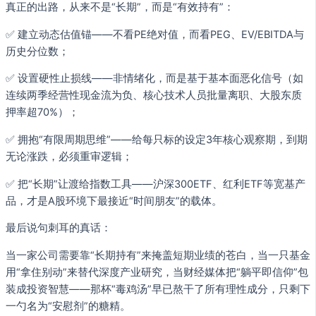
真正的出路，从来不是“长期”，而是“有效持有”：
✅ 建立动态估值锚——不看PE绝对值，而看PEG、EV/EBITDA与
历史分位数；
✅ 设置硬性止损线——非情绪化，而是基于基本面恶化信号（如
连续两季经营性现金流为负、核心技术人员批量离职、大股东质
押率超70%）；
✅ 拥抱“有限周期思维”——给每只标的设定3年核心观察期，到期
无论涨跌，必须重审逻辑；
✅ 把“长期”让渡给指数工具——沪深300ETF、红利ETF等宽基产
品，才是A股环境下最接近“时间朋友”的载体。
最后说句刺耳的真话：
当一家公司需要靠“长期持有”来掩盖短期业绩的苍白，当一只基金
用“拿住别动”来替代深度产业研究，当财经媒体把“躺平即信仰”包
装成投资智慧——那杯“毒鸡汤”早已熬干了所有理性成分，只剩下
一勺名为“安慰剂”的糖精。