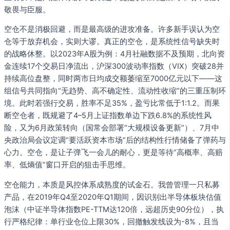
敬畏与臣服。
空仓不是消极回避，而是最高级的进攻准备。许多新手误认为空
仓等于放弃机会，实则大谬。真正的空仓，是系统性信号缺失时
的战略休整。以2023年A股为例：4月社融数据不及预期，北向资
金连续17个交易日净流出，沪深300波动率指数（VIX）突破28并
持续高位盘整，同时两市日均成交额萎缩至7000亿元以下——这
组信号共同指向“无趋势、高不确定性、流动性收缩”的三重压制环
境。此时若强行交易，胜率不足35%，盈亏比常低于1:1.2。而果
断空仓者，既规避了4–5月上证指数单边下跌6.8%的系统性风
险，又为6月政策转向（国常会部署“大规模设备更新”）、7月中
央政治局会议定调“要活跃资本市场”后的结构性行情储备了弹药与
心力。空仓，是让子弹飞一会儿的耐心，更是等待“高概率、高赔
率、低熵值”窗口开启的狙击手思维。
空仓能力，本质是风控体系成熟度的试金石。我曾管理一只私募
产品，在2019年Q4至2020年Q1期间，因识别出半导体板块估值
泡沫（中证半导体指数PE-TTM达120倍，远超历史90分位），执
行严格纪律：单行业仓位上限30%，回撤触发线设为-8%，且当