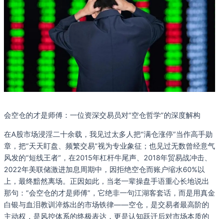
会空仓的才是师傅：一位资深交易员对“空仓哲学”的深度解构
在A股市场浸淫二十余载，我见过太多人把“满仓涨停”当作高手勋
章，把“天天盯盘、频繁交易”视为专业象征；也见过无数曾经意气
风发的“短线王者”，在2015年杠杆牛尾声、2018年贸易战冲击、
2022年美联储激进加息周期中，因拒绝空仓而账户缩水60%以
上，最终黯然离场。正因如此，当老一辈操盘手语重心长地说出
那句：“会空仓的才是师傅”，它绝非一句江湖客套话，而是用真金
白银与血泪教训淬炼出的市场铁律——空仓，是交易者最高阶的
主动权，是风控体系的终极表达，更是认知跃迁后对市场本质的