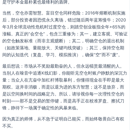
是守护本金最朴素也最锋利的盾牌。
当然，空仓亦需智慧。盲目空仓同样危险：2016年熔断机制实施
后，部分投资者因恐慌永久离场，错过随后两年蓝筹慢牛；2020
年3月全球流动性危机时过度空仓，则踏空创业板指全年+65%的
涨幅。真正的“会空仓”，包含三重修为：其一，建立客观、可验证
的空仓触发标准（而非主观臆断）；其二，明确空仓的退出机制
（如政策落地、量能放大、关键均线突破）；其三，保持空仓期
间的认知迭代（复盘、学习、模拟推演），确保“空”而不“废”。
最后想说：市场从不奖励最勤奋的人，但永远犒赏最清醒的人。
当别人在噪音中追逐K线幻影，你能听见空仓时账户静默的深沉力
量；当众人在亢奋中加杠杆博取暴利，你懂得现金在手即是最大
期权。这并非消极，而是以退为进的东方智慧；这不是放弃，而
是以空间换时间的战略定力。所以，请珍视你每一次理性空仓的
时刻——那不是交易的暂停键，而是高手正在校准罗盘、擦拭刀
锋，静待下一场属于确定性的风暴来临。
因为真正的师傅，从不急于证明自己能买，而始终敬畏自己有权
不买。