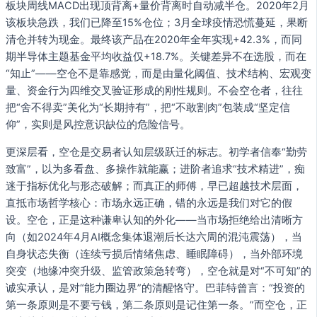
板块周线MACD出现顶背离+量价背离时自动减半仓。2020年2月
该板块急跌，我们已降至15%仓位；3月全球疫情恐慌蔓延，果断
清仓并转为现金。最终该产品在2020年全年实现+42.3%，而同
期半导体主题基金平均收益仅+18.7%。关键差异不在选股，而在
“知止”——空仓不是靠感觉，而是由量化阈值、技术结构、宏观变
量、资金行为四维交叉验证形成的刚性规则。不会空仓者，往往
把“舍不得卖”美化为“长期持有”，把“不敢割肉”包装成“坚定信
仰”，实则是风控意识缺位的危险信号。
更深层看，空仓是交易者认知层级跃迁的标志。初学者信奉“勤劳
致富”，以为多看盘、多操作就能赢；进阶者追求“技术精进”，痴
迷于指标优化与形态破解；而真正的师傅，早已超越技术层面，
直抵市场哲学核心：市场永远正确，错的永远是我们对它的假
设。空仓，正是这种谦卑认知的外化——当市场拒绝给出清晰方
向（如2024年4月AI概念集体退潮后长达六周的混沌震荡），当
自身状态失衡（连续亏损后情绪焦虑、睡眠障碍），当外部环境
突变（地缘冲突升级、监管政策急转弯），空仓就是对“不可知”的
诚实承认，是对“能力圈边界”的清醒恪守。巴菲特曾言：“投资的
第一条原则是不要亏钱，第二条原则是记住第一条。”而空仓，正