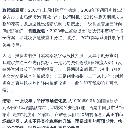
政策诚意度
：2007年上调伴随严查操纵，2008年下调同步推出汇
金入市，市场解读为“真救市”；
执行时机
：2015年股灾期间未调
整印花税，反加速推出熔断机制（后废止），说明监管层已转向
“精准滴灌”；
制度配套
：2023年证监会提出“活跃资本市场”一揽
子方案，印花税议题被置于分红、减持、IPO节奏等系统性改革中
统筹考量。
因此，投资者若仅盯着税率数字做线性预测，无异于刻舟求剑。
我建议关注三个先行指标：一是北向资金连续5日净流入/出（反
映外资对政策可信度的投票）；二是两融余额周环比变化（杠杆
资金对交易成本的敏感度）；三是创业板指与上证50比价（判断
资金是否从题材炒作转向价值投资——此时印花税影响几可忽
略）。
结语：一张税单，半部市场进化史
从1990年0.6‰的懵懂起步，
到今日0.1‰的静默存在，印花税的变迁轨迹，恰是中国股市从“政
策市”走向“制度市”的缩影。它教会我们最深刻的道理：
真正的市
场稳定器，从来不是某个税率的升降，而是规则的可预期性、执