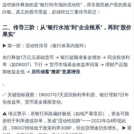
这些操作释放的是“银行间市场的流动性”，而非股民账户里的真金
白银。真正的股市受益，必须经过三重传导跃迁：
二、传导三阶：从“银行水池”到“企业根系”，再到“股价
果实”
▶ 第一阶：流动性传导（银行体系内循环）
央行释放1万亿元基础货币 → 银行超额准备金增加 → 同业拆借利
率（如DR007）下行 → 货币市场基金收益率回落 → 理财产品预
期收益走低 →
居民储蓄“搬家”意愿增强
。
✅ 关键指标观察：DR007与7天逆回购利率利差、银行理财7日年
化收益率、货币基金规模变动。
⚠️ 堵点警示：若银行风险偏好极低（如地产暴雷后），资金可能
淤积于利率债或存单，形成“流动性陷阱”——2022年Q4即现此
况，DR007持续低于政策利率30BP，但信贷增速仍负增长。 ▶ 第