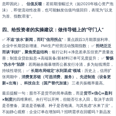
息即因此）。
估值反噬
：若前期涨幅过大（如2020年核心资产泡
沫），即使流动性改善，也可能触发估值均值回归，表现为“以龙
为首、指数滞涨”。
四、给投资者的实操建议：做传导链上的“守门人”
✅
不追“放水”新闻，而盯“信用拐点”
：重点跟踪3月期票据利率、
企业中长期贷款增速、PMI生产经营活动预期指数； ✅
拒绝泛泛
而谈“利好”，聚焦受益结构
：银行让利→净息差承压但资产质量改
善；制造业贷款贴息→高端装备/新材料订单可见度提升； ✅
警惕
“伪水牛”陷阱
：若两融余额暴增而公募发行冷清，多为短线博弈，
持续性堪忧； ✅
长期布局锚定“水到渠成”领域
：历史上，信用扩
张周期中，
消费复苏链（可选消费、服务）、先进制造（设备更
新+出海）、科技自主（国产替代加速）
三者共振概率最高。
最后提醒一句：股市不是货币的简单函数，而是
货币×信心×盈利
×制度
的四维乘积。央行可以开闸，但能否引水入田，取决于农田
是否整备、渠道是否畅通、种子是否饱满。与其焦虑“水来了没”，
不如静心观察：企业订单在增加吗？招聘需求在回暖吗？新品发