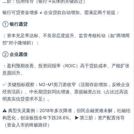
二阶：信用传导（银行→实体的关键跃迁）
银行可贷资金增多 ≠ 企业贷款自动增加。需满足两个前提：
①
银行愿贷
：资本充足率达标、不良容忍度提升、监管考核松动（如“两增两
控”对小微倾斜）；
②
企业愿借
：盈利预期改善、投资回报率（ROIC）高于贷款成本、产能扩张
意愿回升。
✅ 关键指标观察：M2-M1剪刀差收窄（活期存款增加，反映企业
经营活跃）、中长期贷款同比增速、票据融资占比（占比过高说
明真实信贷需求不足）。
⚠️ 典型失灵案例：2018年多次降准，但民企融资难未解，社融结
构恶化，创业板指全年下跌28.6%。 ▶ 第三阶：资产配置传导
（资金入市的终极路径）