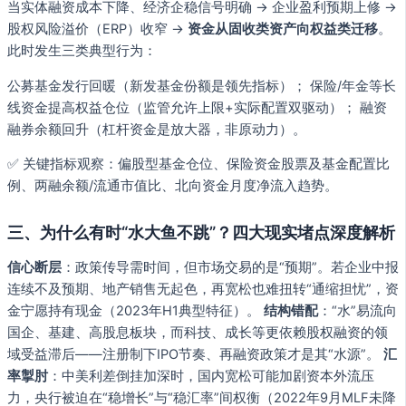
当实体融资成本下降、经济企稳信号明确 → 企业盈利预期上修 →
股权风险溢价（ERP）收窄 →
资金从固收类资产向权益类迁移
。
此时发生三类典型行为：
公募基金发行回暖（新发基金份额是领先指标）； 保险/年金等长
线资金提高权益仓位（监管允许上限+实际配置双驱动）； 融资
融券余额回升（杠杆资金是放大器，非原动力）。
✅ 关键指标观察：偏股型基金仓位、保险资金股票及基金配置比
例、两融余额/流通市值比、北向资金月度净流入趋势。
三、为什么有时“水大鱼不跳”？四大现实堵点深度解析
信心断层
：政策传导需时间，但市场交易的是“预期”。若企业中报
连续不及预期、地产销售无起色，再宽松也难扭转“通缩担忧”，资
金宁愿持有现金（2023年H1典型特征）。
结构错配
：“水”易流向
国企、基建、高股息板块，而科技、成长等更依赖股权融资的领
域受益滞后——注册制下IPO节奏、再融资政策才是其“水源”。
汇
率掣肘
：中美利差倒挂加深时，国内宽松可能加剧资本外流压
力，央行被迫在“稳增长”与“稳汇率”间权衡（2022年9月MLF未降