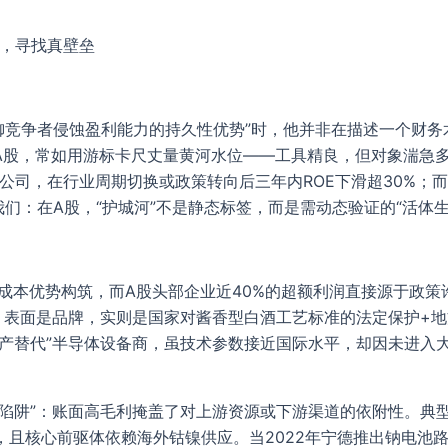
雾，寻找真壁垒
抵御竞争者侵蚀盈利能力的持久性优势”时，他并非在描述一个财
A股，常如用游标卡尺丈量黄河水位——工具精良，但对象湍急
股公司，在行业周期切换或政策转向后三年内ROE下滑超30%；而
我们：在A股，“护城河”不是静态标签，而是需动态验证的“活体生
成本优势构筑，而A股头部企业近40%的超额利润直接源于政策
，表面是品牌，实则是国家对酱香型白酒工艺标准的法定保护+
国产替代”半导体设备商，虽技术参数接近国际水平，却因未进入
陷阱”：账面高毛利掩盖了对上游资源或下游渠道的依附性。典型
户，且核心前驱体依赖海外钴镍供应。当2022年宁德推出钠电池