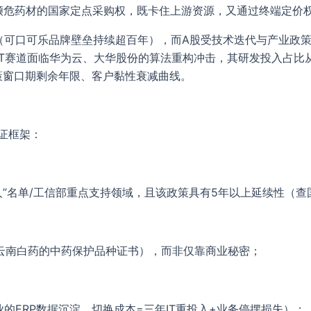
等濒危药材的国家定点采购权，既卡住上游资源，又通过终端定价
年（可口可乐品牌壁垒持续超百年），而A股受技术迭代与产业政策
IoT赛道面临华为云、大华股份的算法重构冲击，其研发投入占比
策窗口期剩余年限、客户黏性衰减曲线。
证框架：
人”名单/工信部重点支持领域，且该政策具有5年以上延续性（查
云南白药的中药保护品种证书），而非仅靠商业秘密；
的ERP数据沉淀，切换成本=三年IT重投入+业务停摆损失）；