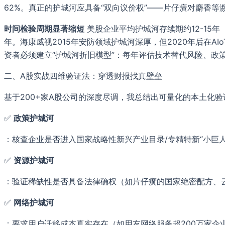
62%。真正的护城河应具备“双向议价权”——片仔癀对麝香
时间检验周期显著缩短
美股企业平均护城河存续期约12-15
年。海康威视2015年安防领域护城河深厚，但2020年后在A
资者必须建立“护城河折旧模型”：每年评估技术替代风险、政
二、A股实战四维验证法：穿透财报找真壁垒
基于200+家A股公司的深度尽调，我总结出可量化的本土化验
✅
政策护城河
：核查企业是否进入国家战略性新兴产业目录/专精特新“小巨
✅
资源护城河
：验证稀缺性是否具备法律确权（如片仔癀的国家绝密配方、
✅
网络护城河
：要求用户迁移成本真实存在（如用友网络服务超200万家企业