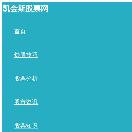
跳
凯金斯股票网
至
内
容
首页
炒股技巧
股票分析
股市资讯
股票知识