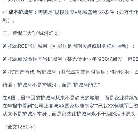
✅
成本护城河
：需满足“规模效应+地域垄断”双条件（如万华
利）。
三、警惕三大“护城河幻觉”
✘ 把高ROE当护城河（可能只是周期顶点或财务杠杆驱动）；
✘ 把高研发费用率当护城河（某光伏企业年投30亿研发，但9
✘ 把“国产替代”当护城河（替代成功需同时满足：性能达标
结语：护城河不是护城河，而是“护城河能力”
在A股，最坚固的护城河从来不是静态的城墙，而是企业持续
在年报中看到“公司正参与XX国家标准制定”“已获XX领域军工
从来不是护城河本身，而是那些让护城河永不干涸的活水源头
（全文1280字）