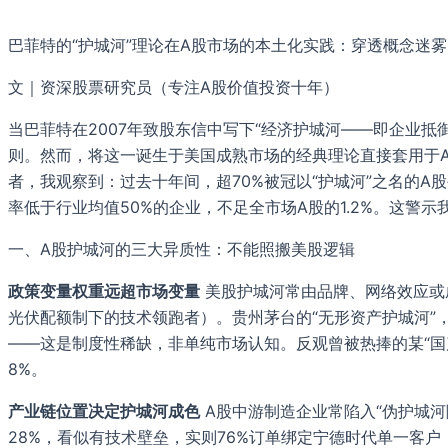
巴菲特的“护城河”理论在A股市场的本土化实践：穿透概念迷
文｜资深股票研究员（专注A股价值投资十年）
当巴菲特在2007年致股东信中写下“经济护城河——即企业
则。然而，将这一诞生于美国成熟市场的经典理论直接套用于
者，我观察到：过去十年间，超70%被冠以“护城河”之名的A
率低于行业均值50%的企业，不足全市场A股的1.2%。这警示
一、A股护城河的三大异质性：不能照搬美股逻辑
政策变量权重远超市场变量
美股护城河常由品牌、网络效应或
光伏配额制下的技术领跑者）。贵州茅台的“无形资产护城河”
——这是制度性稀缺，非单纯市场认知。反观曾被热捧的某“
8%。
产业链位置决定护城河成色
A股中游制造企业常陷入“伪护城河
28%，看似有技术壁垒，实则76%订单绑定宁德时代单一客