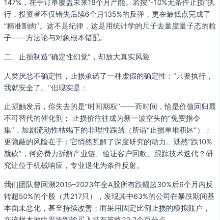
147%，在手订单覆盖未来18个月产能。若按“-10%无条件止损”执
行，投资者不仅错失后续6个月135%的反弹，更在最低点完成了
“精准割肉”。这不是纪律，这是用统计学的尺子去量度量子态的粒
子——方法论与对象根本错配。
二、止损制造“确定性幻觉”，却放大真实风险
人类厌恶不确定性，止损承诺了一种虚假的确定性：“只要执行，
我就安全了。”但现实是：
止损触发后，你失去的是“时间期权”——而时间，恰是价值回归最
不可替代的催化剂； 止损价往往成为新一波空头的“免费指令
集”，加剧流动性枯竭下的非理性踩踏（所谓“止损单堆积区”）；
更隐蔽的风险在于：它悄然瓦解了深度研究的动力。既然“跌10%
就砍”，何必费力拆解产业链、验证客户回款、跟踪技术迭代？研
究让位于机械响应，专业退化为条件反射。
我们团队曾回溯2015–2023年全A股所有跌幅超30%后6个月内反
转超50%的个股（共217只），发现其中63%的公司在暴跌期间基
本面未恶化，甚至持续改善；而采用固定比例止损的模拟账户，
在该样本池中平均跑输买入持有策略22.7个百分点。