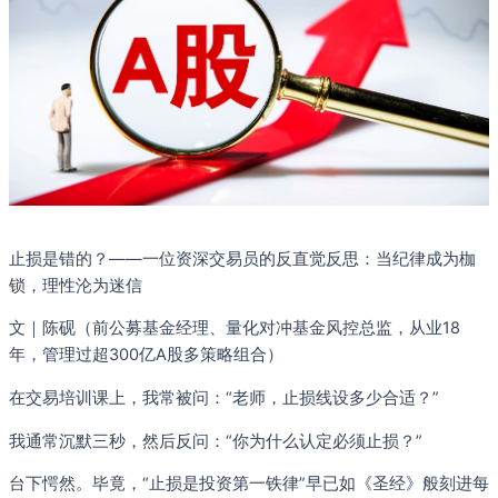
止损是错的？——一位资深交易员的反直觉反思：当纪律成为枷
锁，理性沦为迷信
文｜陈砚（前公募基金经理、量化对冲基金风控总监，从业18
年，管理过超300亿A股多策略组合）
在交易培训课上，我常被问：“老师，止损线设多少合适？”
我通常沉默三秒，然后反问：“你为什么认定必须止损？”
台下愕然。毕竟，“止损是投资第一铁律”早已如《圣经》般刻进每