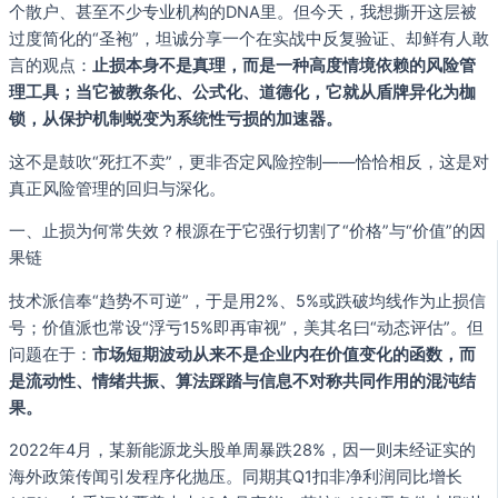
个散户、甚至不少专业机构的DNA里。但今天，我想撕开这层被
过度简化的“圣袍”，坦诚分享一个在实战中反复验证、却鲜有人敢
言的观点：
止损本身不是真理，而是一种高度情境依赖的风险管
理工具；当它被教条化、公式化、道德化，它就从盾牌异化为枷
锁，从保护机制蜕变为系统性亏损的加速器。
这不是鼓吹“死扛不卖”，更非否定风险控制——恰恰相反，这是对
真正风险管理的回归与深化。
一、止损为何常失效？根源在于它强行切割了“价格”与“价值”的因
果链
技术派信奉“趋势不可逆”，于是用2%、5%或跌破均线作为止损信
号；价值派也常设“浮亏15%即再审视”，美其名曰“动态评估”。但
问题在于：
市场短期波动从来不是企业内在价值变化的函数，而
是流动性、情绪共振、算法踩踏与信息不对称共同作用的混沌结
果。
2022年4月，某新能源龙头股单周暴跌28%，因一则未经证实的
海外政策传闻引发程序化抛压。同期其Q1扣非净利润同比增长