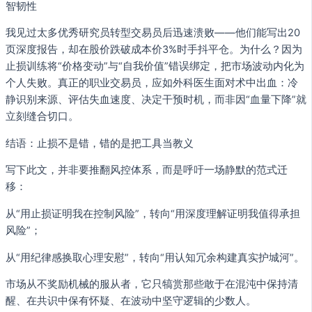
智韧性
我见过太多优秀研究员转型交易员后迅速溃败——他们能写出20
页深度报告，却在股价跌破成本价3%时手抖平仓。为什么？因为
止损训练将“价格变动”与“自我价值”错误绑定，把市场波动内化为
个人失败。真正的职业交易员，应如外科医生面对术中出血：冷
静识别来源、评估失血速度、决定干预时机，而非因“血量下降”就
立刻缝合切口。
结语：止损不是错，错的是把工具当教义
写下此文，并非要推翻风控体系，而是呼吁一场静默的范式迁
移：
从“用止损证明我在控制风险”，转向“用深度理解证明我值得承担
风险”；
从“用纪律感换取心理安慰”，转向“用认知冗余构建真实护城河”。
市场从不奖励机械的服从者，它只犒赏那些敢于在混沌中保持清
醒、在共识中保有怀疑、在波动中坚守逻辑的少数人。