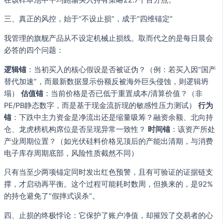
三、真正的风控，始于“不设止损”，成于“四维锚定”
我管理的旗舰产品从不设定机械止损线。取而代之的是每日晨会
必答的四个问题：
逻辑锚
：当初买入的核心假设是否被证伪？（例：若买入因“国产
替代加速”，而最新数据显示份额反被海外巨头侵蚀，则逻辑坍
塌）
估值锚
：当前价格是否已低于重置成本/清算价值？（非
PE/PB静态数字，而是基于现金流折现的敏感性压力测试）
行为
锚
：下跌中主力资金是净流出还是缩量吸筹？融资余额、北向持
仓、龙虎榜机构席位是否呈现异常一致性？
时间锚
：该资产所处
产业周期位置？（如光伏硅料价格见顶后的产能出清期，与消费
电子库存周期底部，风险性质截然不同）
只有当至少两项锚定同时发出红色预警，且有可验证的证据链支
撑，才启动再平衡。这个过程可能耗时数周，但换来的，是92%
的持仓避免了“假摔式误杀”。
四、止损的终极悖论：它保护了账户净值，却摧毁了交易者的心