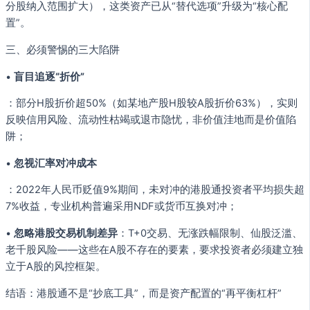
分股纳入范围扩大），这类资产已从“替代选项”升级为“核心配
置”。
三、必须警惕的三大陷阱
•
盲目追逐“折价”
：部分H股折价超50%（如某地产股H股较A股折价63%），实则
反映信用风险、流动性枯竭或退市隐忧，非价值洼地而是价值陷
阱；
•
忽视汇率对冲成本
：2022年人民币贬值9%期间，未对冲的港股通投资者平均损失超
7%收益，专业机构普遍采用NDF或货币互换对冲；
•
忽略港股交易机制差异
：T+0交易、无涨跌幅限制、仙股泛滥、
老千股风险——这些在A股不存在的要素，要求投资者必须建立独
立于A股的风控框架。
结语：港股通不是“抄底工具”，而是资产配置的“再平衡杠杆”