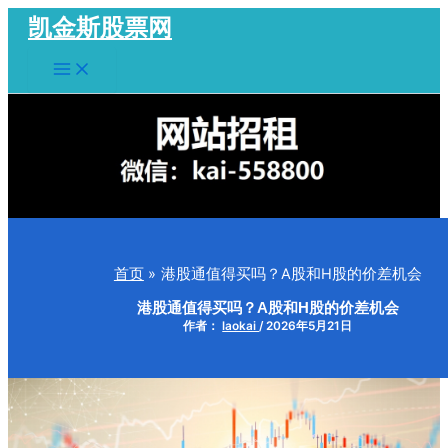
跳
凯金斯股票网
至
Main
内
Menu
容
首页
港股通值得买吗？A股和H股的价差机会
港股通值得买吗？A股和H股的价差机会
作者：
laokai
/
2026年5月21日