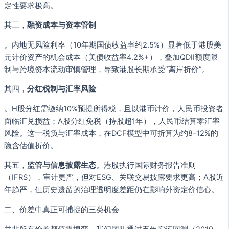
定性要求极高。
其三，
融资成本与资本管制
。内地无风险利率（10年期国债收益率约2.5%）显著低于港股美
元计价资产的机会成本（美债收益率4.2%+），叠加QDII额度限
制与跨境资本流动审慎管理，导致港股长期承受“离岸折价”。
其四，
分红税制与汇率风险
。H股分红需缴纳10%预提所得税，且以港币计价，人民币投资者
面临汇兑损益；A股分红免税（持股超1年），人民币结算零汇率
风险。这一税负与汇率成本，在DCF模型中可折算为约8–12%的
隐含估值折价。
其五，
监管与信息披露生态
。港股执行国际财务报告准则
（IFRS），审计更严，但对ESG、关联交易披露要求更高；A股近
年趋严，但历史遗留的治理透明度差距仍在影响外资定价信心。
二、价差中真正可捕捉的三类机会