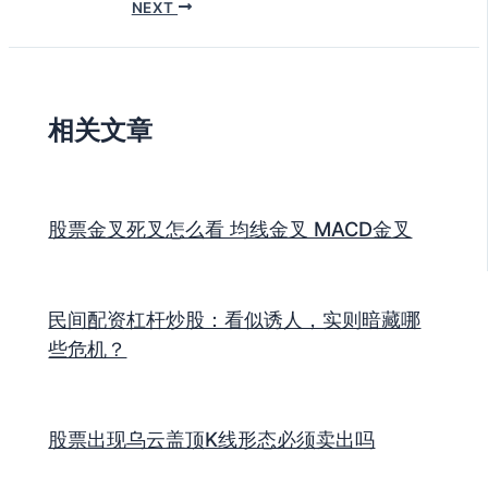
NEXT
相关文章
股票金叉死叉怎么看 均线金叉 MACD金叉
民间配资杠杆炒股：看似诱人，实则暗藏哪
些危机？
股票出现乌云盖顶K线形态必须卖出吗