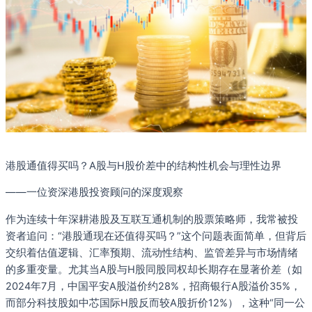
港股通值得买吗？A股与H股价差中的结构性机会与理性边界
——一位资深港股投资顾问的深度观察
作为连续十年深耕港股及互联互通机制的股票策略师，我常被投
资者追问：“港股通现在还值得买吗？”这个问题表面简单，但背后
交织着估值逻辑、汇率预期、流动性结构、监管差异与市场情绪
的多重变量。尤其当A股与H股同股同权却长期存在显著价差（如
2024年7月，中国平安A股溢价约28%，招商银行A股溢价35%，
而部分科技股如中芯国际H股反而较A股折价12%），这种“同一公