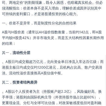
司、两地定价”的割裂现象，既令人困惑，也暗藏真实机会。但必
须清醒指出：价差本身不是买入理由，理解价差成因并识别其中
可持续的套利窗口，才是港股通投资的核心能力。
一、价差不是异常，而是制度性分化的自然结果
A股与H股价差（通常以AH溢价指数衡量，当前约142点，即A股
平均较H股贵42%）并非市场失灵，而是五大结构性因素长期作用
的结果：
其一，
流动性分层
。A股日均成交额超万亿元，北向资金单日净流入常达百亿级；而
港股主板日均成交仅约1200亿港元，且机构占比高、散户交易清
淡。流动性溢价直接推高A股估值中枢。
其二，
投资者结构差异
。A股以个人投资者为主（持股账户超2.2亿），风险偏好高、换
手率强；港股则由国际机构主导（外资持股市值占比超60%），
更重现金流、分红与全球可比估值，对政策敏感度低但对盈利确