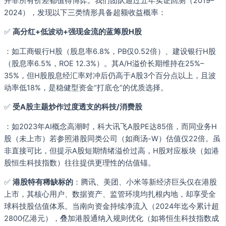
并非所有价差都值得博弈。我们团队通过五年实证回测（2019–
2024），发现以下三类情形具备超额收益概率：
✅
高分红+低波动+强现金流的蓝筹股H股
：如工商银行H股（股息率6.8%，PB仅0.52倍）、建设银行H股
（股息率6.5%，ROE 12.3%）。其A/H溢价长期维持在25%–
35%，但H股股息经汇率对冲后仍高于A股3个百分点以上，且波
动率低18%，是稳健型资金“打底仓”的优质选择。
✅
受A股主题炒作过度透支的科技/消费股
：如2023年AI概念高潮时，科大讯飞A股PE达85倍，而同业务H
股（未上市）若参照港股同类公司（如商汤-W）估值仅22倍。虽
非直接可比，但提示A股短期情绪溢价过高，H股对应板块（如港
股恒生科技指数）往往提供更理性的估值锚。
✅
港股特有稀缺标的
：腾讯、美团、小米等新经济巨头仅在港股
上市，其核心用户、数据资产、监管环境均扎根内地，却享受全
球科技股估值体系。当南向资金持续净流入（2024年迄今累计超
2800亿港元），叠加港股通纳入规则优化（如将恒生科技指数成