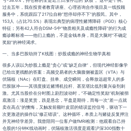
亏-38.6%，持仓标的全是近三日涨停过的“妖股”。这不是个例。
过去五年，我在投资者教育讲座、心理咨询合作项目及一线投顾
服务中，系统跟踪了217位自称“想停却停不下”的股民。其中，
153人（占比70.5%）表现出典型的病理性赌博障碍（PGD）核心
特征；另有42人符合DSM-5中“物质相关及成瘾性障碍”的行为成
瘾诊断标准——他们上瘾的，不是金钱本身，而是大脑对“不确定
奖励”的神经渴求。
一、当多巴胺劫持了K线图：炒股成瘾的神经生物学真相
很多人误以为炒股上瘾是“贪心”或“缺乏自律”，但现代神经影像学
已给出更残酷的答案：高频交易者的大脑腹侧被盖区（VTA）与
伏隔核（NAc）在盯盘、挂单、成交瞬间，会释放远超常人的多
巴胺脉冲——其强度接近赌博机拉杆、甚至堪比低剂量兴奋剂刺
激。尤其当股价在分时图上剧烈波动时，“不确定性奖励”机制被彻
底激活：涨是奖赏，跌是悬念，平盘是期待，而每一次“差一点就
卖在高点”的懊悔，又触发前额叶皮层的错误监控信号，驱动下一
次更激进的操作以“修正错误”。这种循环，本质上与赌徒反复押注
并无神经学差异。我曾陪同一位客户做fMRI检测：他观看自己持
仓股的1分钟K线动画时，伏隔核激活强度是观看沪深300指数十