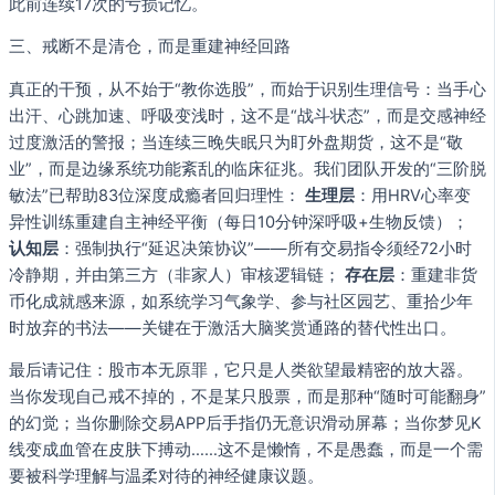
此前连续17次的亏损记忆。
三、戒断不是清仓，而是重建神经回路
真正的干预，从不始于“教你选股”，而始于识别生理信号：当手心
出汗、心跳加速、呼吸变浅时，这不是“战斗状态”，而是交感神经
过度激活的警报；当连续三晚失眠只为盯外盘期货，这不是“敬
业”，而是边缘系统功能紊乱的临床征兆。我们团队开发的“三阶脱
敏法”已帮助83位深度成瘾者回归理性：
生理层
：用HRV心率变
异性训练重建自主神经平衡（每日10分钟深呼吸+生物反馈）；
认知层
：强制执行“延迟决策协议”——所有交易指令须经72小时
冷静期，并由第三方（非家人）审核逻辑链；
存在层
：重建非货
币化成就感来源，如系统学习气象学、参与社区园艺、重拾少年
时放弃的书法——关键在于激活大脑奖赏通路的替代性出口。
最后请记住：股市本无原罪，它只是人类欲望最精密的放大器。
当你发现自己戒不掉的，不是某只股票，而是那种“随时可能翻身”
的幻觉；当你删除交易APP后手指仍无意识滑动屏幕；当你梦见K
线变成血管在皮肤下搏动……这不是懒惰，不是愚蠢，而是一个需
要被科学理解与温柔对待的神经健康议题。