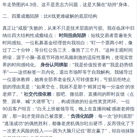
年走势图的4.3倍。这不是意志力问题，这是大脑在“劫持”身体。
二、四重成瘾陷阱：比K线更难破解的底层结构
真正让“戒股”失败的，从来不只是技术层面的亏损。我在临床中归
纳出四大结构性成瘾锚点：
时间扭曲陷阱
：短线交易者普遍丧失
时间感知。一位私募基金经理曾向我坦白：“盯一个票两小时，像
过了二十分钟；等分红公告三天，像熬了三个月。”这种主观时间
坍缩，源于小脑-基底节环路对高频刺激的适应性重构，使现实世
界的时间感钝化。
身份认同绑架
：“我是价值投资者”“我是趋势猎
手”——这些标签一旦内化，退出市场即等于自我解构。我辅导过
一位退休教师，她将全部养老金投入可转债套利，亏损后拒绝止
损的理由竟是：“如果空仓，我就不是那个‘精算过每一分溢价’的张
老师了。”
社交代偿依赖
：股吧、微信群、直播间的即时反馈（点
赞、跟单、喊“大佬带飞”），构成强效的社会性奖赏闭环。一位
90后客户坦言：“白天上班被领导骂，晚上在直播间喊‘感谢老师指
路’，那一刻才觉得自己被需要。”
负强化陷阱
：每一次“抄到底部”
“逃顶成功”的偶然胜利，都像老虎机偶尔吐出硬币，反而强化了下
一次更大风险的投入——因为大脑只记住“那次赢了”，却自动抹除