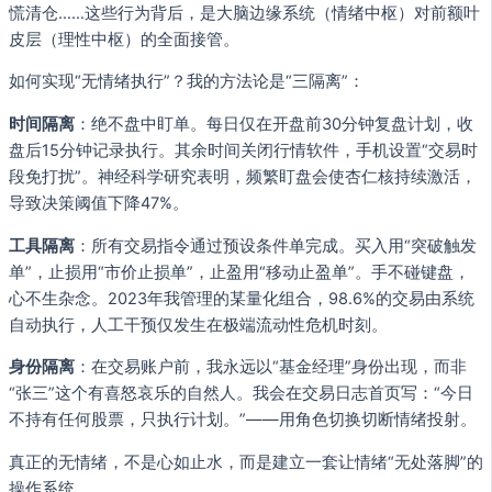
慌清仓……这些行为背后，是大脑边缘系统（情绪中枢）对前额叶
皮层（理性中枢）的全面接管。
如何实现“无情绪执行”？我的方法论是“三隔离”：
时间隔离
：绝不盘中盯单。每日仅在开盘前30分钟复盘计划，收
盘后15分钟记录执行。其余时间关闭行情软件，手机设置“交易时
段免打扰”。神经科学研究表明，频繁盯盘会使杏仁核持续激活，
导致决策阈值下降47%。
工具隔离
：所有交易指令通过预设条件单完成。买入用“突破触发
单”，止损用“市价止损单”，止盈用“移动止盈单”。手不碰键盘，
心不生杂念。2023年我管理的某量化组合，98.6%的交易由系统
自动执行，人工干预仅发生在极端流动性危机时刻。
身份隔离
：在交易账户前，我永远以“基金经理”身份出现，而非
“张三”这个有喜怒哀乐的自然人。我会在交易日志首页写：“今日
不持有任何股票，只执行计划。”——用角色切换切断情绪投射。
真正的无情绪，不是心如止水，而是建立一套让情绪“无处落脚”的
操作系统。