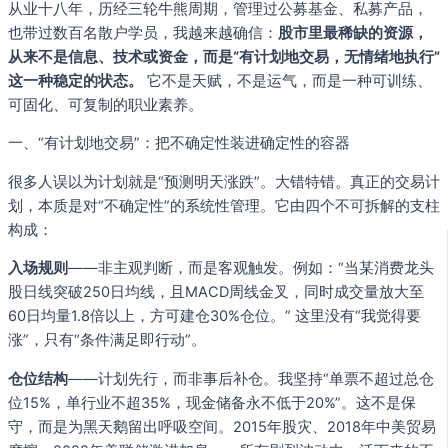
从业十八年，历经三轮牛熊周期，管理过公募基金、私募产品，
也带过数百名散户学员，我越来越确信：
股市里最稀缺的资源，
从来不是信息、技术或资金，而是“有计划地交易，无情绪地执行”
这一种稳定的状态。
它不是天赋，不是运气，而是一种可训练、
可固化、可复制的职业素养。
一、“有计划地交易”：把不确定性装进确定性的容器
很多人误以为计划就是“预测明天涨跌”。大错特错。真正的交易计
划，本质是对“不确定性”的系统性管理。它由四个不可拆解的支柱
构成：
入场规则
——非主观判断，而是客观触发。例如：“当某消费龙头
股日线突破250日均线，且MACD周线金叉，同时成交量放大至
60日均量1.8倍以上，方可建仓30%仓位。” 这里没有“我觉得要
涨”，只有“条件满足即行动”。
仓位结构
——计划先行，而非事后补仓。我坚持“单票不超过总仓
位15%，单行业不超35%，现金储备永不低于20%”。这不是保
守，而是为黑天鹅留出呼吸空间。2015年股灾、2018年中美贸易