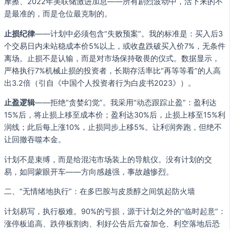
摩擦、2022年美联储激进加息——所有剧烈波动中，活下来的不
是最准的，而是仓位最克制的。
止损纪律
——计划中必须包含“失败预案”。我的标准是：买入后3
个交易日内未站稳成本价5%以上，或收盘跌破买入价7%，无条件
离场。止损不是认输，而是对市场保持敬畏的仪式。数据显示，
严格执行7%机械止损的投资者，长期存活率比“再等等看”的人高
出3.2倍（引自《中国个人投资者行为白皮书2023》）。
止盈逻辑
——拒绝“贪婪幻觉”。我采用“动态跟踪止盈”：盈利达
15%后，将止损上移至成本价；盈利达30%后，止损上移至15%利
润线；此后每上涨10%，止损同步上移5%。让利润奔跑，但绝不
让回撤吞噬本金。
计划不是束缚，而是给混沌市场装上的导航仪。没有计划的交
易，如同蒙眼开车——方向感越强，事故越惨烈。
二、“无情绪地执行”：在多巴胺与皮质醇之间筑起防火墙
计划易写，执行极难。90%的亏损，源于计划之外的“临时起意”：
涨停板追高、跌停板割肉、利好公告后亢奋加仓、利空落地后恐