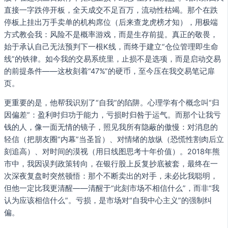
直接一字跌停开板，全天成交不足百万，流动性枯竭。那个在跌
停板上挂出万手卖单的机构席位（后来查龙虎榜才知），用极端
方式教会我：风险不是概率游戏，而是生存前提。真正的敬畏，
始于承认自己无法预判下一根K线，而终于建立“仓位管理即生命
线”的铁律。如今我的交易系统里，止损不是选项，而是启动交易
的前提条件——这枚刻着“47%”的硬币，至今压在我交易笔记扉
页。
更重要的是，他帮我识别了“自我”的陷阱。心理学有个概念叫“归
因偏差”：盈利时归功于能力，亏损时归咎于运气。而那个让我亏
钱的人，像一面无情的镜子，照见我所有隐蔽的傲慢：对消息的
轻信（把朋友圈“内幕”当圣旨）、对情绪的放纵（恐慌性割肉后立
刻追高）、对时间的漠视（用日线图思考十年价值）。2018年熊
市中，我因误判政策转向，在银行股上反复抄底被套，最终在一
次深夜复盘时突然顿悟：那个不断卖出的对手，未必比我聪明，
但他一定比我更清醒——清醒于“此刻市场不相信什么”，而非“我
认为应该相信什么”。亏损，是市场对“自我中心主义”的强制纠
偏。