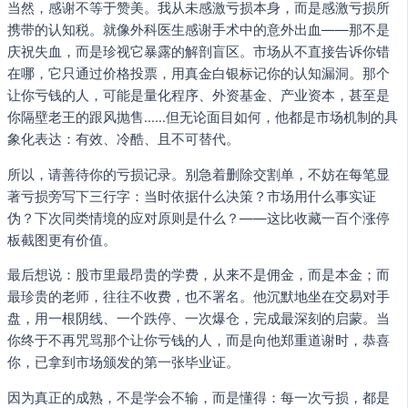
当然，感谢不等于赞美。我从未感激亏损本身，而是感激亏损所
携带的认知税。就像外科医生感谢手术中的意外出血——那不是
庆祝失血，而是珍视它暴露的解剖盲区。市场从不直接告诉你错
在哪，它只通过价格投票，用真金白银标记你的认知漏洞。那个
让你亏钱的人，可能是量化程序、外资基金、产业资本，甚至是
你隔壁老王的跟风抛售……但无论面目如何，他都是市场机制的具
象化表达：有效、冷酷、且不可替代。
所以，请善待你的亏损记录。别急着删除交割单，不妨在每笔显
著亏损旁写下三行字：当时依据什么决策？市场用什么事实证
伪？下次同类情境的应对原则是什么？——这比收藏一百个涨停
板截图更有价值。
最后想说：股市里最昂贵的学费，从来不是佣金，而是本金；而
最珍贵的老师，往往不收费，也不署名。他沉默地坐在交易对手
盘，用一根阴线、一个跌停、一次爆仓，完成最深刻的启蒙。当
你终于不再咒骂那个让你亏钱的人，而是向他郑重道谢时，恭喜
你，已拿到市场颁发的第一张毕业证。
因为真正的成熟，不是学会不输，而是懂得：每一次亏损，都是