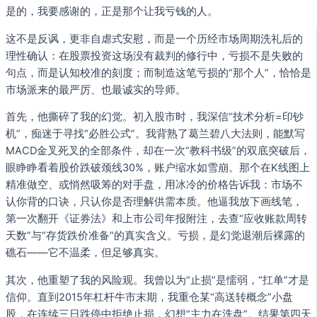
是的，我要感谢的，正是那个让我亏钱的人。
这不是反讽，更非自虐式安慰，而是一个历经市场周期洗礼后的
理性确认：在股票投资这场没有裁判的修行中，亏损不是失败的
句点，而是认知校准的刻度；而制造这笔亏损的“那个人”，恰恰是
市场派来的最严厉、也最诚实的导师。
首先，他撕碎了我的幻觉。初入股市时，我深信“技术分析=印钞
机”，痴迷于寻找“必胜公式”。我背熟了葛兰碧八大法则，能默写
MACD金叉死叉的全部条件，却在一次“教科书级”的双底突破后，
眼睁睁看着股价跌破颈线30%，账户缩水如雪崩。那个在K线图上
精准做空、或悄然吸筹的对手盘，用冰冷的价格告诉我：市场不
认你背的口诀，只认你是否理解供需本质。他逼我放下画线笔，
第一次翻开《证券法》和上市公司年报附注，去查“应收账款周转
天数”与“存货跌价准备”的真实含义。亏损，是幻觉退潮后裸露的
礁石——它不温柔，但足够真实。
其次，他重塑了我的风险观。我曾以为“止损”是懦弱，“扛单”才是
信仰。直到2015年杠杆牛市末期，我重仓某“高送转概念”小盘
股，在连续三日跌停中拒绝止损，幻想“主力在洗盘”。结果第四天