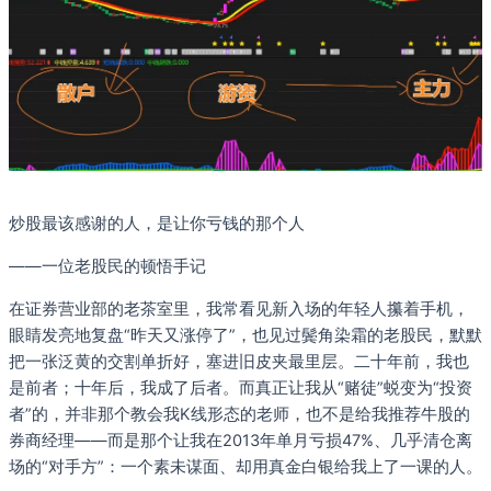
炒股最该感谢的人，是让你亏钱的那个人
——一位老股民的顿悟手记
在证券营业部的老茶室里，我常看见新入场的年轻人攥着手机，
眼睛发亮地复盘“昨天又涨停了”，也见过鬓角染霜的老股民，默默
把一张泛黄的交割单折好，塞进旧皮夹最里层。二十年前，我也
是前者；十年后，我成了后者。而真正让我从“赌徒”蜕变为“投资
者”的，并非那个教会我K线形态的老师，也不是给我推荐牛股的
券商经理——而是那个让我在2013年单月亏损47%、几乎清仓离
场的“对手方”：一个素未谋面、却用真金白银给我上了一课的人。