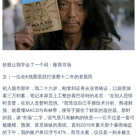
炒股让我学会了一个词：敬畏市场
文｜一位在K线图里跌打滚爬十二年的老股民
初入股市那年，我二十六岁，刚拿到证券从业资格证，口袋里揣
着三万积蓄，笔记本扉页上工整抄着巴菲特的名言：“在别人恐惧
时贪婪，在别人贪婪时恐惧。”我笃信自己手握技术分析、熟读财
报、能看懂MACD与布林带，便等于握住了财富的遥控器。那时
的我，谈“市场”二字，语气里只有解构的快意——它不过是一套可
被建模、预测、甚至操纵的系统。直到2015年夏天那个暴雨倾盆
的下午，我的账户单日浮亏47%，而导火索，仅仅是一则未被主