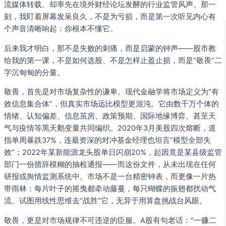
流媒体转载、却率先在境外财经论坛发酵的行业监管风声。那一
刻，我盯着屏幕发呆良久，不是为亏损，而是第一次听见内心有
个声音清晰响起：你根本不懂它。
后来我才明白，那不是失败的刺痛，而是启蒙的钟声——股市教
给我的第一课，不是如何选股、不是怎样止盈止损，而是“敬畏”二
字沉甸甸的分量。
敬畏，首先是对市场复杂性的谦卑。现代金融学将市场定义为“有
效信息集合体”，但真实市场远比模型更混沌。它由数千万个体的
情绪、认知偏差、信息茧房、政策预期、国际地缘博弈、甚至天
气与疫情等黑天鹅变量共同编织。2020年3月美股四次熔断，道
指单周暴跌37%，连最资深的对冲基金经理也坦言“模型全部失
效”；2022年某新能源龙头股单日闪崩20%，起因竟是某县级监管
部门一份措辞模糊的抽检通报——而这份文件，从未出现在任何
研报或舆情监测系统中。市场不是一台精密钟表，而更像一片热
带雨林：每片叶子的摇曳都牵动藤蔓，每只蝴蝶的振翅都扰动气
流。试图用线性思维去“战胜”它，无异于用算盘挑战台风眼。
敬畏，更是对市场规律不可违逆的臣服。A股有句老话：“一赚二