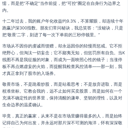
懦，而是把“不确定”当作前提，把“可控”圈定在自身行为边界之
内。
十二年过去，我的账户年化收益约9.3%，不算耀眼，却连续十年
跑赢沪深300指数。朋友们常问秘诀，我总笑答：“没秘诀，只是
把‘敬畏’二字，刻进了每一次下单前的三秒停顿里。”
市场从不因你的虔诚而馈赠，却永远因你的轻慢而惩戒。它不拒
绝野心，但淘汰一切妄念；它不鄙夷无知，但惩罚所有自负。当K
线图不再是我征服的对象，而成为一面映照心性的镜子；当涨停
板不再点燃虚妄的火焰，而提醒我检查风控清单——那一刻，我
才真正拿到了股市的入场券。
敬畏市场，不是跪着炒股，而是站着思考；不是放弃进取，而是
校准坐标。它教会我的，远不止如何买卖股票，而是如何在一个
充满不确定性的世界里，保持清醒的谦卑、坚韧的理性，以及对
生命边界的温柔确认。
毕竟，真正的赢家，从来不是在市场里赚得最多的人，而是始终
记得自己为何出发，并永远对那片深不可测的海洋，怀有深深敬