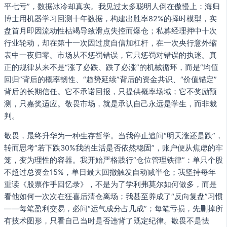
平七亏”，数据冰冷却真实。我见过太多聪明人倒在傲慢上：海归
博士用机器学习回测十年数据，构建出胜率82%的择时模型，实
盘首月即因流动性枯竭导致滑点失控而爆仓；私募经理押中十次
行业轮动，却在第十一次因过度自信加杠杆，在一次央行意外缩
表中一夜归零。市场从不惩罚错误，它只惩罚对错误的执迷。真
正的规律从来不是“涨了必跌、跌了必涨”的机械循环，而是“均值
回归”背后的概率韧性、“趋势延续”背后的资金共识、“价值锚定”
背后的长期信任。它不承诺回报，只提供概率场域；它不奖励预
测，只嘉奖适应。敬畏市场，就是承认自己永远是学生，而非裁
判。
敬畏，最终升华为一种生存哲学。当我停止追问“明天涨还是跌”，
转而思考“若下跌30%我的生活是否依然稳固”，账户便从焦虑的牢
笼，变为理性的容器。我开始严格践行“仓位管理铁律”：单只个股
不超过总资金15%，单日最大回撤触发自动减半仓；我坚持每年
重读《股票作手回忆录》，不是为了学利弗莫尔如何做多，而是
看他如何一次次在狂喜后清仓离场；我甚至养成了“反向复盘”习惯
——每笔盈利交易，必问“运气成分占几成”；每笔亏损，先删掉所
有技术图形，只看自己当时是否违背了既定纪律。敬畏不是怯