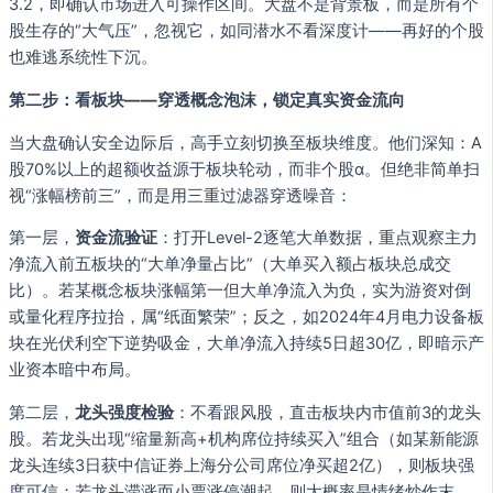
3.2，即确认市场进入可操作区间。大盘不是背景板，而是所有个
股生存的“大气压”，忽视它，如同潜水不看深度计——再好的个股
也难逃系统性下沉。
第二步：看板块——穿透概念泡沫，锁定真实资金流向
当大盘确认安全边际后，高手立刻切换至板块维度。他们深知：A
股70%以上的超额收益源于板块轮动，而非个股α。但绝非简单扫
视“涨幅榜前三”，而是用三重过滤器穿透噪音：
第一层，
资金流验证
：打开Level-2逐笔大单数据，重点观察主力
净流入前五板块的“大单净量占比”（大单买入额占板块总成交
比）。若某概念板块涨幅第一但大单净流入为负，实为游资对倒
或量化程序拉抬，属“纸面繁荣”；反之，如2024年4月电力设备板
块在光伏利空下逆势吸金，大单净流入持续5日超30亿，即暗示产
业资本暗中布局。
第二层，
龙头强度检验
：不看跟风股，直击板块内市值前3的龙头
股。若龙头出现“缩量新高+机构席位持续买入”组合（如某新能源
龙头连续3日获中信证券上海分公司席位净买超2亿），则板块强
度可信；若龙头滞涨而小票涨停潮起，则大概率是情绪炒作末