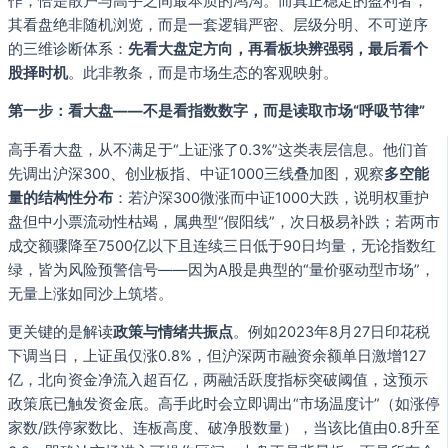
作，恰是散户与高手之间最本质的鸿沟。而真正稳定的盈利者，
其看盘绝非随机浏览，而是一套逻辑严密、层级分明、不可逆序
的三维诊断体系：
先看大盘定方向，再看板块辨强弱，最后看个
股择时机
。此非教条，而是市场生态的客观映射。
第一步：看大盘——不是看指数数字，而是读取市场“呼吸节律”
高手看大盘，从不满足于“上证涨了0.3%”这类表层信息。他们首
先调出沪深300、创业板指、中证1000三线叠加图，观察
多空能
量的结构性分布
：若沪深300微涨而中证1000大跌，说明权重护
盘但中小票流动性枯竭，属典型“假阳线”，次日极易补跌；若两市
成交额骤降至7500亿以下且连续三日低于90日均量，无论指数红
绿，皆为风险预警信号——因为A股是典型的“量价驱动型市场”，
无量上涨如同沙上筑塔。
更关键的是解读
政策与情绪共振点
。例如2023年8月27日印花税
下调当日，上证虽仅涨0.8%，但沪深两市融资余额单日激增127
亿，北向资金净流入超百亿，两融活跃度指标突破阈值，这预示
政策底已触发资金底。高手此时会立即调出“市场温度计”（如涨停
家数/跌停家数比、连板高度、破净股数量），当该比值由0.8升至