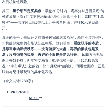
次日核按钮风险。
其三，
量价细节定买卖点
：早盘30分钟内，观察分时是否呈现“阶
梯式放量上涨+回踩不破均价线”结构；尾盘半小时，紧盯“万手单
频次”——若连续出现5笔以上万手买单托底，往往预示隔日高
开。
真正的高手，每日开盘前15分钟完成这套流程，耗时不过7分钟，
却构建起完整的市场认知坐标系。他们明白：
看盘顺序的本质，
是尊重市场层级秩序——没有健康的大盘，再强的板块也是孤
岛；没有强势的板块，再好的个股也是逆风行舟。
这套方法无法
保证每战必胜，但能将交易置于概率优势一侧。正如老股民常
说：“牛市赚认知差的钱，熊市赚纪律性的钱。”而看盘顺序，正是
认知与纪律最凝练的具象化表达。
（全文共计1280字）
PREVIOUS
NEXT