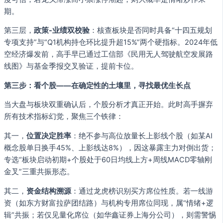
期。
第三层，
政策-业绩双校验
：核查板块是否同时具备“十四五规划
专项支持”与“Q1机构持仓环比提升超15%”两个硬指标。2024年低
空经济爆发前，高手早已通过工信部《民用无人驾驶航空发展路
线图》与基金季报交叉验证，提前卡位。
第三步：看个股——在确定性的土壤里，寻找最优生长点
当大盘与板块双重确认后，个股分析才真正开始。此时高手摒弃
所有技术指标幻觉，聚焦三个铁律：
其一，
位置决定胜率
：绝不参与高位放量长上影线个股（如某AI
概念股单日换手45%、上影线达8%），因这暴露主力对倒出货；
专选“板块启动初期+个股处于60日均线上方+周线MACD零轴刚
金叉”三重共振形态。
其二，
资金结构溯源
：通过龙虎榜识别买方席位性质。若一线游
资（如东方财富拉萨团结路）与机构专用席位同现，属“情绪+逻
辑”共振；若仅见量化席位（如华鑫证券上海分公司），则需警惕