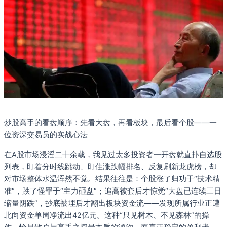
炒股高手的看盘顺序：先看大盘，再看板块，最后看个股——一
位资深交易员的实战心法
在A股市场浸淫二十余载，我见过太多投资者一开盘就直扑自选股
列表，盯着分时线跳动、盯住涨跌幅排名、反复刷新龙虎榜，却
对市场整体水温浑然不觉。结果往往是：个股涨了归功于“技术精
准”，跌了怪罪于“主力砸盘”；追高被套后才惊觉“大盘已连续三日
缩量阴跌”，抄底被埋后才翻出板块资金流——发现所属行业正遭
北向资金单周净流出42亿元。这种“只见树木、不见森林”的操