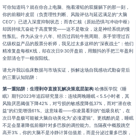
可你知道吗？就在你合上电脑、拖着灌铅的双腿躺下的那一刻，
你的前额叶皮层（负责理性判断、风险评估与延迟满足的“大脑
CEO”）已进入深度抑制状态；而杏仁核（原始恐惧与冲动中枢）
却因持续亢奋处于高度警觉——这不是敬业，这是神经系统的慢
性叛乱。作为从业十八年、经历过四轮牛熊周期、亲手管理过百
亿级权益产品的股票分析师，我见过太多这样的“深夜战士”：他们
精准复盘每根K线，却在次日9:30开盘前，用颤抖的手把三年盈利
全部清仓于一根假阳线。
请允许我以临床数据与市场实证，拆解这场自我感动式勤奋背后
的三重认知陷阱：
第一重陷阱：生理剥夺直接瓦解决策底层架构
哈佛医学院《睡
眠》期刊2023年追踪研究显示：连续两晚睡眠＜5.5小时者，其
风险厌恶阈值下降42%，对亏损的敏感度降低37%，而对“潜在收
益”的幻觉增强61%。这意味着——你凌晨看到的“低吸良机”，在
次日早盘极可能被大脑自动美化为“必涨逻辑”。更残酷的是，睡眠
不足会显著降低前额叶对多巴胺的调控能力。当隔夜中概股跳空
高开3%，你的大脑不是冷静计算估值差，而是分泌过量多巴胺，