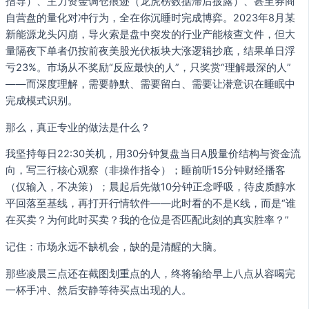
指导）、主力资金调仓痕迹（龙虎榜数据滞后披露）、甚至券商
自营盘的量化对冲行为，全在你沉睡时完成博弈。2023年8月某
新能源龙头闪崩，导火索是盘中突发的行业产能核查文件，但大
量隔夜下单者仍按前夜美股光伏板块大涨逻辑抄底，结果单日浮
亏23%。市场从不奖励“反应最快的人”，只奖赏“理解最深的人”
——而深度理解，需要静默、需要留白、需要让潜意识在睡眠中
完成模式识别。
那么，真正专业的做法是什么？
我坚持每日22:30关机，用30分钟复盘当日A股量价结构与资金流
向，写三行核心观察（非操作指令）；睡前听15分钟财经播客
（仅输入，不决策）；晨起后先做10分钟正念呼吸，待皮质醇水
平回落至基线，再打开行情软件——此时看的不是K线，而是“谁
在买卖？为何此时买卖？我的仓位是否匹配此刻的真实胜率？”
记住：市场永远不缺机会，缺的是清醒的大脑。
那些凌晨三点还在截图划重点的人，终将输给早上八点从容喝完
一杯手冲、然后安静等待买点出现的人。