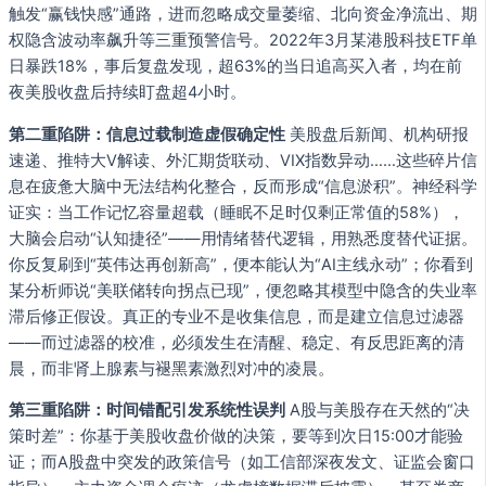
触发“赢钱快感”通路，进而忽略成交量萎缩、北向资金净流出、期
权隐含波动率飙升等三重预警信号。2022年3月某港股科技ETF单
日暴跌18%，事后复盘发现，超63%的当日追高买入者，均在前
夜美股收盘后持续盯盘超4小时。
第二重陷阱：信息过载制造虚假确定性
美股盘后新闻、机构研报
速递、推特大V解读、外汇期货联动、VIX指数异动……这些碎片信
息在疲惫大脑中无法结构化整合，反而形成“信息淤积”。神经科学
证实：当工作记忆容量超载（睡眠不足时仅剩正常值的58%），
大脑会启动“认知捷径”——用情绪替代逻辑，用熟悉度替代证据。
你反复刷到“英伟达再创新高”，便本能认为“AI主线永动”；你看到
某分析师说“美联储转向拐点已现”，便忽略其模型中隐含的失业率
滞后修正假设。真正的专业不是收集信息，而是建立信息过滤器
——而过滤器的校准，必须发生在清醒、稳定、有反思距离的清
晨，而非肾上腺素与褪黑素激烈对冲的凌晨。
第三重陷阱：时间错配引发系统性误判
A股与美股存在天然的“决
策时差”：你基于美股收盘价做的决策，要等到次日15:00才能验
证；而A股盘中突发的政策信号（如工信部深夜发文、证监会窗口