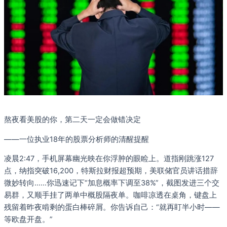
熬夜看美股的你，第二天一定会做错决定
——一位执业18年的股票分析师的清醒提醒
凌晨2:47，手机屏幕幽光映在你浮肿的眼睑上。道指刚跳涨127
点，纳指突破16,200，特斯拉财报超预期，美联储官员讲话措辞
微妙转向……你迅速记下“加息概率下调至38%”，截图发进三个交
易群，又顺手挂了两单中概股隔夜单。咖啡凉透在桌角，键盘上
残留着昨夜啃剩的蛋白棒碎屑。你告诉自己：“就再盯半小时——
等欧盘开盘。”