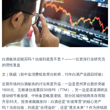
白酒板块还能买吗？估值到底贵不贵？——一位资深行业研究员
的理性复盘
文｜陈砚（前中金消费组首席分析师，15年白酒产业跟踪经验）
近期市场对白酒板块的讨论再度升温：一边是贵州茅台股价突破
1900元、五粮液估值重回30倍PE（TTM），另一边是渠道调研反
馈动销节奏放缓、中秋备货略显谨慎、部分区域经销商库存周期
升至65天。投资者频频发问：白酒还是“长坡厚雪”的核心资产
吗？当前估值，到底是“合理溢价”，还是“透支未来”？作为持续跟