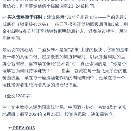
费信心，则需警惕估值小幅回调至23–24倍区间。
✅
买入策略重于择时
：建议采用“334”分步建仓法——当前先建3
成底仓（锁定核心龙头），待三季报验证动销回暖后再加3成，剩
余4成留待春节前旺季动销数据明朗后补入。避免单边押注，用时
间换空间。
最后说句掏心话：白酒从来不是靠“故事”上涨的板块，它靠的是年
复一年的真金白银、层层嵌套的渠道护城河、以及穿越周期的品
牌心智霸权。当市场在争论“贵不贵”时，真正该问的是：“你是否
理解它为何能持续赚钱？”——答案，就藏在每一瓶飞天茅台的批
价曲线里，藏在每一座汾酒老作坊的陶坛阵列中，更藏在每一个
理性投资者拒绝情绪共振的持仓纪律里。
（全文1280字）
注：文中数据来源为国家统计局、中国酒业协会、Wind及作者实
地调研，截至2024年9月25日。投资有风险，决策需独立。
PREVIOUS