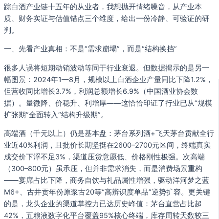
踪白酒产业链十五年的从业者，我想抛开情绪噪音，从产业本
质、财务实证与估值锚点三个维度，给出一份冷静、可验证的研
判。
一、先看产业真相：不是“需求崩塌”，而是“结构换挡”
很多人误将短期动销波动等同于行业衰退。但数据揭示的是另一
幅图景：2024年1—8月，规模以上白酒企业产量同比下降1.2%，
但营收同比增长3.7%，利润总额增长6.9%（中国酒业协会数
据）。量微降、价稳升、利增厚——这恰恰印证了行业已从“规模
扩张期”全面转入“结构升级期”。
高端酒（千元以上）仍是基本盘：茅台系列酒+飞天茅台贡献全行
业近40%利润，且批价长期坚挺在2600–2700元区间，终端真实
成交价下浮不足3%，渠道压货意愿低、价格刚性极强。次高端
（300–800元）虽承压，但并非需求消失，而是消费场景重构
——宴席占比下降，商务自饮与礼品属性增强，驱动洋河梦之蓝
M6+、古井贡年份原浆古20等“高辨识度单品”逆势扩容。更关键
的是，龙头企业的渠道掌控力已达历史峰值：茅台直营占比超
42%，五粮液数字化平台覆盖95%核心终端，库存周转天数较三