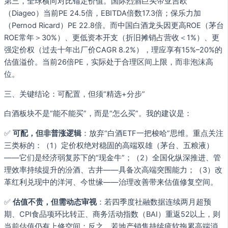
第三，全球横向对比锚定价值。国际烈酒巨头帝亚吉欧
（Diageo）当前PE 24.5倍，EBITDA倍数17.3倍；保乐力加
（Pernod Ricard）PE 22.8倍。而中国白酒龙头因更高ROE（茅台
ROE常年＞30%）、更低资本开支（折旧摊销占营收＜1%）、更
强定价权（过去十年出厂价CAGR 8.2%），理应享有15%–20%的
估值溢价。当前26倍PE，实际处于合理区间上限，而非泡沫高
位。
三、关键结论：可配置，但须“精选+分步”
白酒板块不是“能不能买”，而是“怎么买”。我的建议是：
✅
可配，但非普涨逻辑
：放弃“白酒ETF一把梭哈”思维。重点关注
三类标的：（1）定价权绝对稳固的高端双雄（茅台、五粮液）
——它们是经济弱复苏下的“现金牛”；（2）全国化纵深推进、管
理效率持续提升的汾酒、古井——具备次高端突围能力；（3）改
革红利兑现中的洋河、今世缘——治理改善带来估值修复空间。
✅
估值不贵，但需动态审视
：若四季度社融数据连续两月超预
期、CPI食品项环比转正、商务活动指数（BAI）重返52以上，则
当前估值仍有上修空间；反之，若地产销售持续疲软拖累高端消