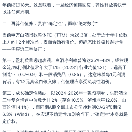
年前缩短18天。这意味着，一旦经济预期回暖，弹性释放将快于
以往任何周期。
二、再算估值账：贵在“确定性”，而非“绝对数字”
当前申万白酒指数整体PE（TTM）为26.3倍，处于近十年中位数
上方约1.2个标准差，表面看确有溢价。但静态比较极具误导性
——需穿透三重修正：
第一，盈利质量远超表观。白酒净利率普遍达35%–48%，经营现
金流/净利润比值常年大于1.15（2023年行业均值1.21），远高于
制造业（0.7–0.9）和一般消费品（0.85）。这意味着每1元利润
背后，有1.2元真金白银入账，估值理应享受流动性溢价。
第二，成长确定性稀缺。以2024–2026年一致预期看，头部酒企
三年复合增速中位数为11.2%（茅台10.5%、泸州老窖12.8%、山
西汾酒14.1%），而同期A股全部上市公司净利润CAGR预期仅
6.3%（Wind）。在宏观不确定性加剧的当下，“确定性”本身就是
定价权。