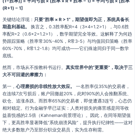
(1−胜率)] = 平均亏损 × (胜率 × R + 胜率 − 1) = 平均亏损 × [胜率
(R+1) − 1]
关键结论浮现：
只要“胜率 × R > 1”，期望值即为正，系统具备长
期盈利基础。
换言之，0.3胜率配R=4（3×4=1.2>1），与0.6胜
率配R=2（0.6×2=1.2>1），数学期望完全等效。这解释了为何趋
势跟踪策略（胜率常30%-40%，R常3-5）与均值回归策略（胜率
60%-70%，R常1.2-1.8）均可成功——它们殊途同归于同一数学
底线。
然而，市场从不按教科书运行。
真实世界中的“更重要”，取决于三
大不可回避的摩擦力：
第一，
心理磨损的非线性放大效应。
一名胜率仅35%的交易者，
在连续7次亏损后，账户回撤超20%，此时90%的人会推翻系统、
砍仓、追涨杀跌。而胜率65%的交易者，即使遭遇3连亏，心态仍
相对稳定。行为金融学早已证实：人类对损失的痛苦感是同等收
益喜悦感的2.5倍（Kahneman前景理论）。因此，在同等期望值
下，更高胜率显著降低“系统崩溃风险”，提升执行纪律性——这对
绝大多数散户乃至部分职业交易员，实为生存刚需。