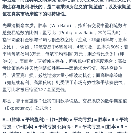
期生存与复利增长的，是二者乘积所定义的“期望值”，以及该期望
值在真实市场摩擦下的可持续性。
先厘清概念本质。胜率（Win Rate），指所有交易中盈利笔数占
总交易笔数的比例；盈亏比（Profit/Loss Ratio，常简写为R），
指平均盈利金额与平均亏损金额之比（注意：非盈利率与亏损率
之比）。例如，10笔交易中6笔盈利、4笔亏损，胜率为60%；若
平均每笔盈利3万元，每笔平均亏损1万元，则盈亏比为3:1（即
R=3）。表面看，两者独立存在，但实践中它们深度耦合：高盈
亏比策略往往天然伴随低胜率——因追求大行情、等待突破信
号、设置宽止损，必然过滤大量小幅波动机会；而高胜率策略
（如短线套利、高频反转）则受限于市场有效性和手续费侵蚀，
盈亏比常被压缩至1.2:1甚至更低。
那么，哪个更重要？让我们用数学说话。交易系统的数学期望值
（Expectancy）公式为：
E = (胜率 × 平均盈利) − [(1−胜率) × 平均亏损] = 胜率 × R × 平均
亏损 − (1−胜率) × 平均亏损
化简得：
E = 平均亏损 × [胜率 × R −