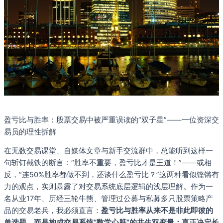
盈亏比与胜率：股票交易中被严重误读的“双子星”——一位资深交
易员的理性拆解
在无数交易课堂、自媒体文章与新手交流群中，总能听到这样一
句斩钉截铁的断言：“胜率不重要，盈亏比才是王道！”——或相
反，“连50%胜率都做不到，还谈什么盈亏比？”这两种看似铿锵有
力的观点，实则暴露了对交易系统底层逻辑的浅层理解。作为一
名从业17年、历经三轮牛熊、管理过公募与私募多只股票策略产
品的交易老兵，我必须直言：
盈亏比与胜率从来不是非此即彼的
单选题，而是构成交易系统“数学心脏”的共生双变量；真正决定长