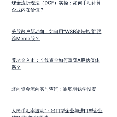
现金流折现法（DCF）实操：如何手动计算
企业内在价值？
美股散户新动向：如何用“WSB论坛热度”跟
踪Meme股？
养老金入市：长线资金如何重塑A股估值体
系？
北向资金流向实时查询：跟聪明钱学投资
人民币汇率波动”：出口型企业与进口型企业