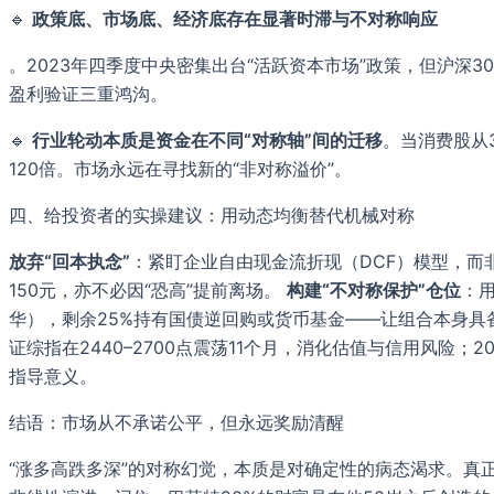
🔹
政策底、市场底、经济底存在显著时滞与不对称响应
。2023年四季度中央密集出台“活跃资本市场”政策，但沪深
盈利验证三重鸿沟。
🔹
行业轮动本质是资金在不同“对称轴”间的迁移
。当消费股从3
120倍。市场永远在寻找新的“非对称溢价”。
四、给投资者的实操建议：用动态均衡替代机械对称
放弃“回本执念”
：紧盯企业自由现金流折现（DCF）模型，而
150元，亦不必因“恐高”提前离场。
构建“不对称保护”仓位
：
华），剩余25%持有国债逆回购或货币基金——让组合本身
证综指在2440–2700点震荡11个月，消化估值与信用风险；
指导意义。
结语：市场从不承诺公平，但永远奖励清醒
“涨多高跌多深”的对称幻觉，本质是对确定性的病态渴求。