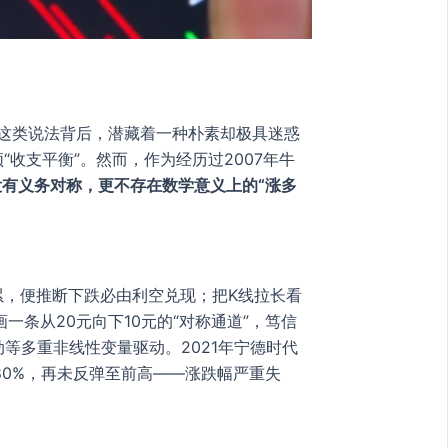
”这类说法背后，潜藏着一种朴素却极具迷惑
收支平衡”。然而，作为经历过2007年牛
没有义务对称，更不存在数学意义上的“涨多
累，便推断下跌必由利空兑现；把K线拉长看
一条从20元向下10元的“对称通道”，笃信
等多重非线性变量驱动。2021年宁德时代
超80%，再未反弹至前高——涨跌幅严重失