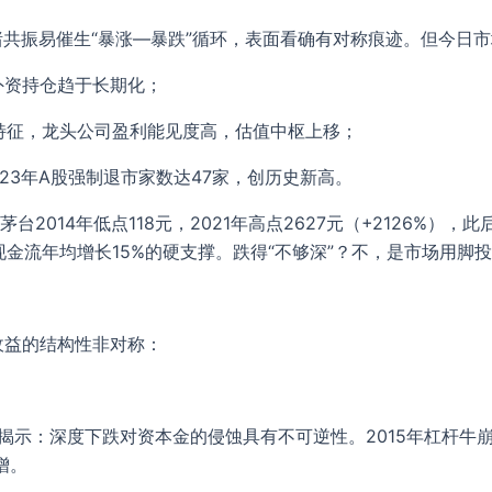
共振易催生“暴涨—暴跌”循环，表面看确有对称痕迹。但今日
、外资持仓趋于长期化；
”特征，龙头公司盈利能见度高，估值中枢上移；
23年A股强制退市家数达47家，创历史新高。
2014年低点118元，2021年高点2627元（+2126%），此
由现金流年均增长15%的硬支撑。跌得“不够深”？不，是市场用
收益的结构性非对称：
式冷酷揭示：深度下跌对资本金的侵蚀具有不可逆性。2015年杠杆
增。