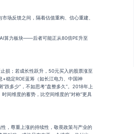
意图与市场反馈之间，隔着估值重构、信心重建、
AI算力板块——后者可能正从80倍PE升至
断止损；若成长性跃升，50元买入的股票涨至
息+稳定ROE蓝筹（如长江电力、中国神
“跌多少”，不如思考“盘整多久”。2018年上
拐点。时间维度的蓄势，比空间维度的“对称”更具
酷性，尊重上涨的持续性，敬畏政策与产业的