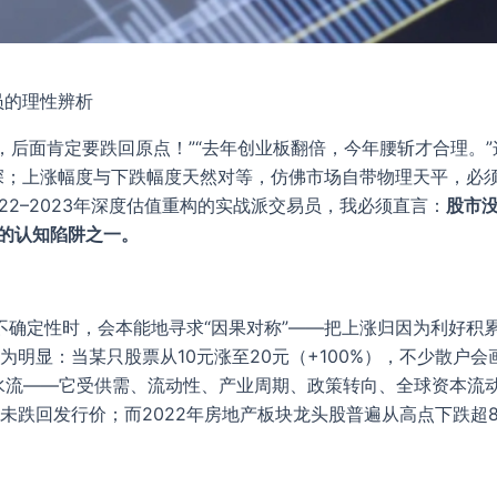
员的理性辨析
%，后面肯定要跌回原点！”“去年创业板翻倍，今年腰斩才合理。
；上涨幅度与下跌幅度天然对等，仿佛市场自带物理天平，必须“
2022–2023年深度估值重构的实战派交易员，我必须直言：
股市
险的认知陷阱之一。
确定性时，会本能地寻求“因果对称”——把上涨归因为利好积
为明显：当某只股票从10元涨至20元（+100%），不少散户会画
是水流——它受供需、流动性、产业周期、政策转向、全球资本流动
却从未跌回发行价；而2022年房地产板块龙头股普遍从高点下跌