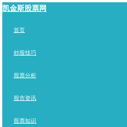
跳
凯金斯股票网
至
内
容
首页
炒股技巧
股票分析
股市资讯
股票知识