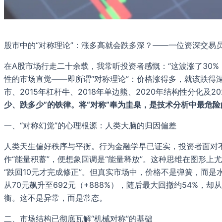
股市中的“对称理论”：涨多高就会跌多深？——一位资深交易
在A股市场行走二十余载，我常听投资者感慨：“这波涨了30
性的市场直觉——即所谓“对称理论”：价格涨得多，就该跌得深
市、2015年杠杆牛、2018年单边熊、2020年结构性分化及
少、跌多少”的铁律。将“对称”奉为圭臬，是技术分析中最危
一、“对称幻觉”的心理根源：人类大脑的归因偏差
人类天生偏好秩序与平衡。行为金融学早已证实，投资者面对不
作“能量积蓄”，便想象回调是“能量释放”。这种思维在图形上尤
“跌回10元才完成修正”。但真实市场中，价格不是弹簧，而
从70元飙升至692元（+888%），随后最大回撤约54%，
衡。这不是异常，而是常态。
二、市场结构已彻底瓦解“机械对称”的基础