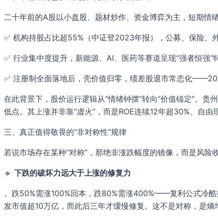
二十年前的A股以小盘股、题材炒作、资金博弈为主，短期情绪
✅ 机构持股占比超55%（中证登2023年报），公募、保险
✅ 行业集中度提升，新能源、AI、医药等赛道呈现“强者恒强
✅ 注册制全面落地后，壳价值归零，绩差股退市常态化——20
在此背景下，股价运行逻辑从“情绪钟摆”转向“价值锚定”。贵州茅台
低点。其上涨并非靠“虚火”，而是ROE连续12年超30%、自
三、真正值得敬畏的“非对称性”规律
若说市场存在某种“对称”，那绝非涨跌幅度的镜像，而是风险
🔹
下跌的破坏力远大于上涨的修复力
。跌50%需涨100%回本，跌80%需涨400%——复利公
发市值超10万亿，而此后三年才缓慢修复。这不是对称，是熵