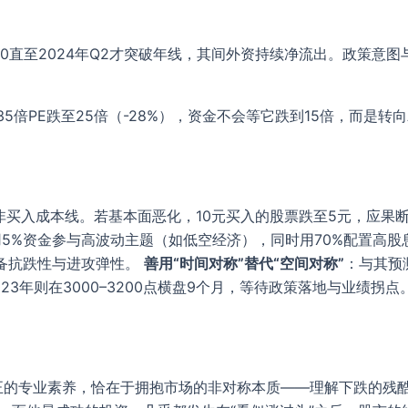
300直至2024年Q2才突破年线，其间外资持续净流出。政策
5倍PE跌至25倍（-28%），资金不会等它跌到15倍，而是转向
非买入成本线。若基本面恶化，10元买入的股票跌至5元，应果
用5%资金参与高波动主题（如低空经济），同时用70%配置高股
具备抗跌性与进攻弹性。
善用“时间对称”替代“空间对称”
：与其预测
2023年则在3000–3200点横盘9个月，等待政策落地与业绩
真正的专业素养，恰在于拥抱市场的非对称本质——理解下跌的残