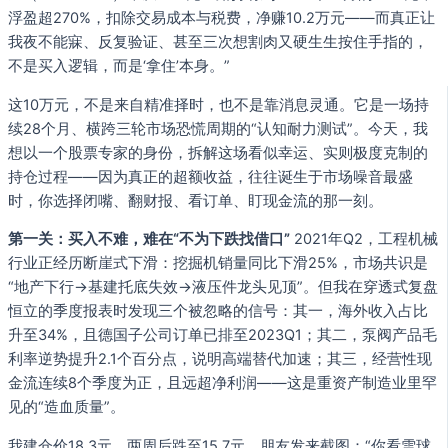
浮盈超270%，扣除交易成本与税费，净赚10.2万元——而真正让
我夜不能寐、反复验证、甚至三次想割肉又硬生生按住手指的，
不是买入逻辑，而是‘拿住’本身。”
这10万元，不是来自精准择时，也不是靠消息灵通。它是一场持
续28个月、横跨三轮市场恐慌周期的“认知耐力测试”。今天，我
想以一个股票专家的身份，拆解这场看似幸运、实则极度克制的
持仓过程——因为真正的超额收益，往往诞生于市场噪音最盛
时，你选择闭嘴、翻财报、看订单、盯现金流的那一刻。
第一关：买入不难，难在“不为下跌找借口”
2021年Q2，工程机械
行业正经历断崖式下滑：挖掘机销量同比下滑25%，市场共识是
“地产下行→基建托底失效→液压件龙头见顶”。但我在穿透式复盘
恒立的季度报表时发现三个被忽略的信号：其一，海外收入占比
升至34%，且德国子公司订单已排至2023Q1；其二，泵阀产品毛
利率逆势提升2.1个百分点，说明高端替代加速；其三，经营性现
金流连续8个季度为正，且远超净利润——这是重资产制造业里罕
见的“造血质量”。
我建仓价18.3元，两周后跌至15.7元。朋友发来截图：“你看雪球