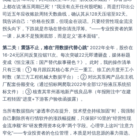
上都在说‘液压周期已死’！”我没有点开任何股吧帖，而是打印出公
司近五年应收账款周转天数曲线，确认其从128天压缩至92天。
我告诉自己：“价格在投票，但现金在说话。只要经营性现金流没
拐头向下，下跌就是市场在替你清洗浮筹。”——专业投资者的第
一课，从来不是预测底部，而是定义“基本面锚”。
第二关：震荡不止，难在“用数据代替心跳”
2022年全年，股价在
16-24元区间反复拉锯11次。每次突破22元即遭砸盘，媒体标题
变成《恒立液压：国产替代叙事褪色？》。此时，我的操作清单
只有三项：① 每月跟踪其核心客户三一重工、徐工的月度开工小
时数（第三方工程机械大数据平台）；② 对比其泵阀产品在主机
厂配套份额变化（通过招标网爬取2022年全部127份液压系统招
标文件）；③ 核查其常州基地新产线良品率（年报附注中“在建
工程转固”进度+下游客户验收函披露）。
当所有数据指向“渗透率仍在提升、技术壁垒持续加固”时，我强制
自己删除所有行情软件的涨跌幅提醒，只保留F10里的“经营性现
金流净额”和“研发费用资本化率”两个字段。心理学上这叫“注意力
窄化”——专业投资者的仓位管理，本质是对信息源的暴力筛选。