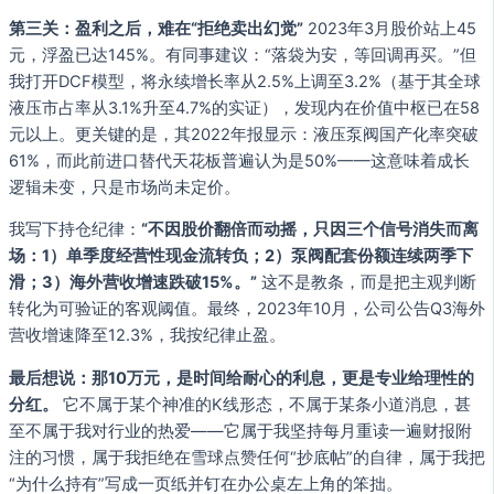
第三关：盈利之后，难在“拒绝卖出幻觉”
2023年3月股价站上45
元，浮盈已达145%。有同事建议：“落袋为安，等回调再买。”但
我打开DCF模型，将永续增长率从2.5%上调至3.2%（基于其全球
液压市占率从3.1%升至4.7%的实证），发现内在价值中枢已在58
元以上。更关键的是，其2022年报显示：液压泵阀国产化率突破
61%，而此前进口替代天花板普遍认为是50%——这意味着成长
逻辑未变，只是市场尚未定价。
我写下持仓纪律：
“不因股价翻倍而动摇，只因三个信号消失而离
场：1）单季度经营性现金流转负；2）泵阀配套份额连续两季下
滑；3）海外营收增速跌破15%。”
这不是教条，而是把主观判断
转化为可验证的客观阈值。最终，2023年10月，公司公告Q3海外
营收增速降至12.3%，我按纪律止盈。
最后想说：那10万元，是时间给耐心的利息，更是专业给理性的
分红。
它不属于某个神准的K线形态，不属于某条小道消息，甚
至不属于我对行业的热爱——它属于我坚持每月重读一遍财报附
注的习惯，属于我拒绝在雪球点赞任何“抄底帖”的自律，属于我把
“为什么持有”写成一页纸并钉在办公桌左上角的笨拙。