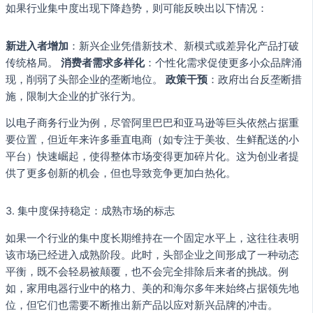
如果行业集中度出现下降趋势，则可能反映出以下情况：
新进入者增加
：新兴企业凭借新技术、新模式或差异化产品打破
传统格局。
消费者需求多样化
：个性化需求促使更多小众品牌涌
现，削弱了头部企业的垄断地位。
政策干预
：政府出台反垄断措
施，限制大企业的扩张行为。
以电子商务行业为例，尽管阿里巴巴和亚马逊等巨头依然占据重
要位置，但近年来许多垂直电商（如专注于美妆、生鲜配送的小
平台）快速崛起，使得整体市场变得更加碎片化。这为创业者提
供了更多创新的机会，但也导致竞争更加白热化。
3. 集中度保持稳定：成熟市场的标志
如果一个行业的集中度长期维持在一个固定水平上，这往往表明
该市场已经进入成熟阶段。此时，头部企业之间形成了一种动态
平衡，既不会轻易被颠覆，也不会完全排除后来者的挑战。例
如，家用电器行业中的格力、美的和海尔多年来始终占据领先地
位，但它们也需要不断推出新产品以应对新兴品牌的冲击。