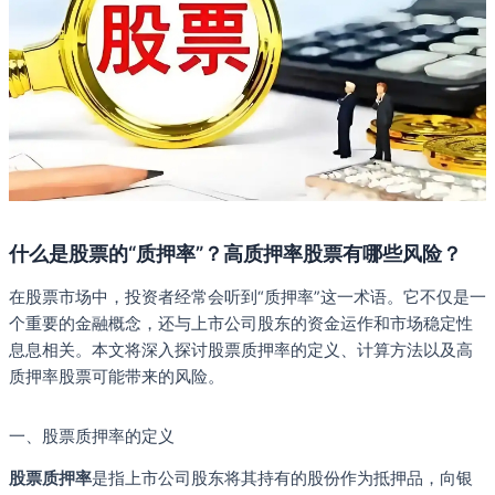
什么是股票的“质押率”？高质押率股票有哪些风险？
在股票市场中，投资者经常会听到“质押率”这一术语。它不仅是一
个重要的金融概念，还与上市公司股东的资金运作和市场稳定性
息息相关。本文将深入探讨股票质押率的定义、计算方法以及高
质押率股票可能带来的风险。
一、股票质押率的定义
股票质押率
是指上市公司股东将其持有的股份作为抵押品，向银