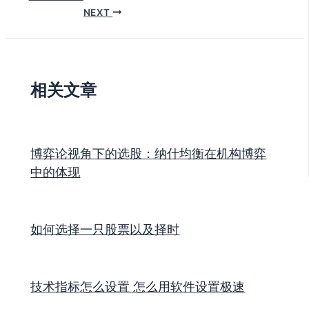
NEXT
相关文章
博弈论视角下的选股：纳什均衡在机构博弈
中的体现
如何选择一只股票以及择时
技术指标怎么设置 怎么用软件设置极速