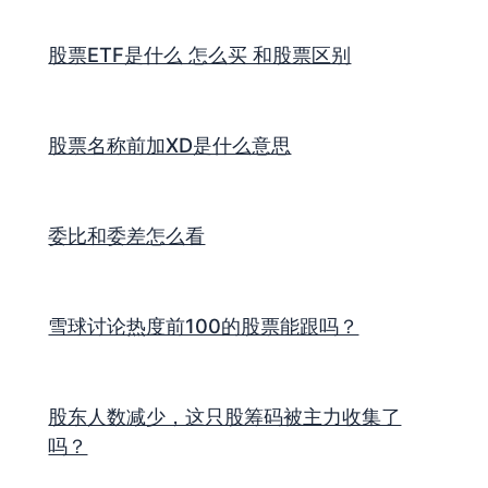
股票ETF是什么 怎么买 和股票区别
股票名称前加XD是什么意思
委比和委差怎么看
雪球讨论热度前100的股票能跟吗？
股东人数减少，这只股筹码被主力收集了
吗？