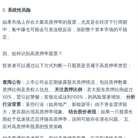
5.
系统性风险
如果市场上存在大量高质押率的股票，尤其是在经济下行周期
中，集中爆仓可能会引发连锁反应，加剧整个资本市场的不稳
定。
四、如何识别高质押率股票？
投资者可以通过以下方式判断一只股票是否属于高质押率类型：
查阅公告
：上市公司会定期披露股东质押情况，包括质押数量、
质押比例及质权人信息。
关注质押比例
：若大股东质押比例超过
50%，需引起警惕；若接近或达到100%，则风险显著增加。
分析
行业背景
：某些行业（如房地产、新能源等）由于资金需求较
大，更容易出现高质押率现象。
结合股价表现
：如果一只股票长
期处于低迷状态且伴随高质押率，说明可能存在潜在问题。 五、
应对高质押率股票的投资策略