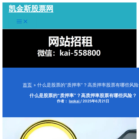
跳
凯金斯股票网
至
Main
内
Menu
容
首页
什么是股票的“质押率”？高质押率股票有哪些风险
什么是股票的“质押率”？高质押率股票有哪些风险？
作者：
laokai
/
2025年6月21日