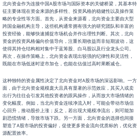
北向资金作为连接中国A股市场与国际资本的关键桥梁，其基本特
征主要体现在资金来源的多样性、投资风格的稳健性以及操作策
略的专业性等方面。首先，从资金来源看，北向资金主要由大型
跨国金融机构主导，这些机构通常拥有强大的研究团队和丰富的
投资经验，能够快速捕捉市场机会并作出理性判断。其次，北向
资金的投资风格偏向价值导向，注重长期收益而非短期波动，这
使得其持仓结构相对集中于蓝筹股、白马股以及行业龙头公司。
再次，在操作策略上，北向资金表现出较强的纪律性和灵活性，
既能在市场低迷时逆市加仓，也能在估值过高时果断减仓。
这种独特的资金属性决定了北向资金对A股市场的深远影响。一方
面，由于北向资金规模庞大且具有显著的示范效应，其买入或卖
出行为往往会引发其他投资者的跟风操作，从而放大市场情绪的
变化幅度。例如，当北向资金连续净流入时，可能会带动市场信
心回升，推动股价上涨；反之，若出现大规模净流出，则可能加
剧恐慌情绪，导致市场下跌。另一方面，北向资金的选择也间接
塑造了A股市场的投资偏好，促使更多资金流向优质标的，优化资
源配置效率。