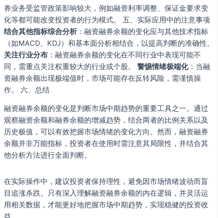
券业务受监管政策影响较大，例如融资利率调整、保证金要求变
化等都可能改变投资者的行为模式。 五、实际应用中的注意事项
结合其他指标综合分析
：融资融券余额的变化应与其他技术指标
（如MACD、KDJ）和基本面分析相结合，以提高判断的准确性。
关注行业分布
：融资融券余额的变化在不同行业中表现可能不
同，需重点关注权重较大的行业或个股。
警惕情绪极端化
：当融
资融券余额出现极端值时，市场可能存在反转风险，需谨慎操
作。 六、总结
融资融券余额的变化是判断市场中期趋势的重要工具之一。通过
观察融资余额和融券余额的增减趋势，结合两者的比例关系以及
历史极值，可以有效把握市场情绪的变化方向。然而，融资融券
余额并非万能指标，投资者在使用时需注意其局限性，并结合其
他分析方法进行全面判断。
在实际操作中，建议投资者保持理性，避免因市场情绪波动而盲
目追涨杀跌。只有深入理解融资融券余额的内在逻辑，并灵活运
用相关数据，才能更好地把握市场中期趋势，实现稳健的投资收
益。