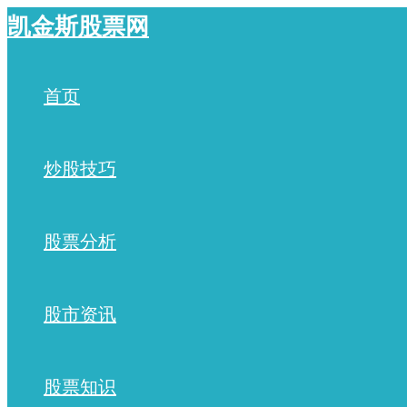
跳
凯金斯股票网
至
内
容
首页
炒股技巧
股票分析
股市资讯
股票知识