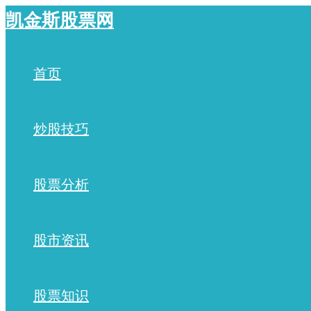
跳
凯金斯股票网
至
内
容
首页
炒股技巧
股票分析
股市资讯
股票知识