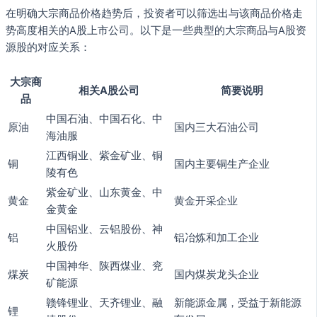
在明确大宗商品价格趋势后，投资者可以筛选出与该商品价格走
势高度相关的A股上市公司。以下是一些典型的大宗商品与A股资
源股的对应关系：
大宗商
相关A股公司
简要说明
品
中国石油、中国石化、中
原油
国内三大石油公司
海油服
江西铜业、紫金矿业、铜
铜
国内主要铜生产企业
陵有色
紫金矿业、山东黄金、中
黄金
黄金开采企业
金黄金
中国铝业、云铝股份、神
铝
铝冶炼和加工企业
火股份
中国神华、陕西煤业、兖
煤炭
国内煤炭龙头企业
矿能源
赣锋锂业、天齐锂业、融
新能源金属，受益于新能源
锂