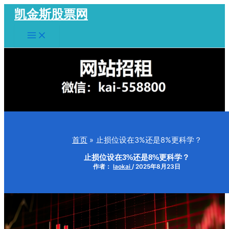
跳
凯金斯股票网
至
Main
内
Menu
容
首页
止损位设在3%还是8%更科学？
止损位设在3%还是8%更科学？
作者：
laokai
/
2025年8月23日