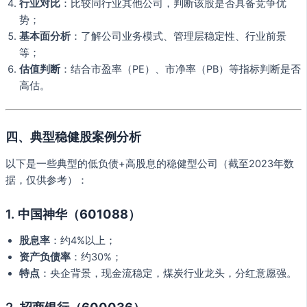
行业对比
：比较同行业其他公司，判断该股是否具备竞争优
势；
基本面分析
：了解公司业务模式、管理层稳定性、行业前景
等；
估值判断
：结合市盈率（PE）、市净率（PB）等指标判断是否
高估。
四、典型稳健股案例分析
以下是一些典型的低负债+高股息的稳健型公司（截至2023年数
据，仅供参考）：
1.
中国神华（601088）
股息率
：约4%以上；
资产负债率
：约30%；
特点
：央企背景，现金流稳定，煤炭行业龙头，分红意愿强。
2.
招商银行（600036）