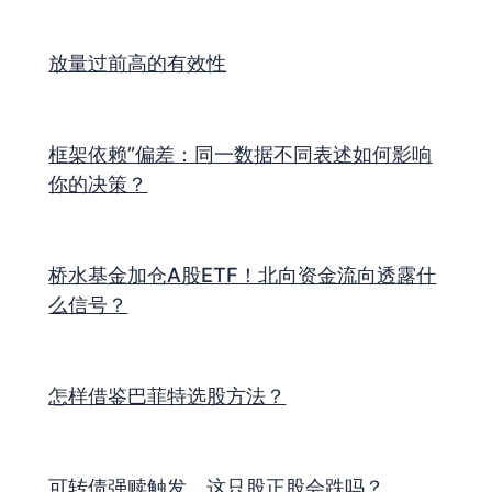
放量过前高的有效性
框架依赖”偏差：同一数据不同表述如何影响
你的决策？
桥水基金加仓A股ETF！北向资金流向透露什
么信号？
怎样借鉴巴菲特选股方法？
可转债强赎触发，这只股正股会跌吗？