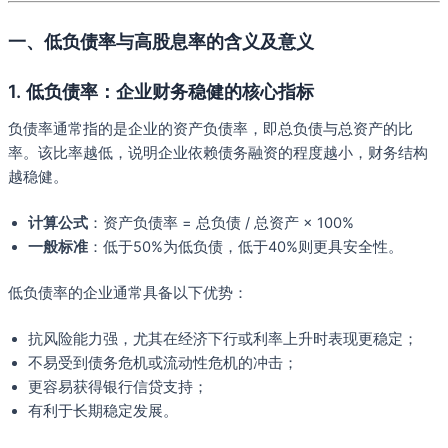
一、低负债率与高股息率的含义及意义
1. 低负债率：企业财务稳健的核心指标
负债率通常指的是企业的资产负债率，即总负债与总资产的比
率。该比率越低，说明企业依赖债务融资的程度越小，财务结构
越稳健。
计算公式
：资产负债率 = 总负债 / 总资产 × 100%
一般标准
：低于50%为低负债，低于40%则更具安全性。
低负债率的企业通常具备以下优势：
抗风险能力强，尤其在经济下行或利率上升时表现更稳定；
不易受到债务危机或流动性危机的冲击；
更容易获得银行信贷支持；
有利于长期稳定发展。