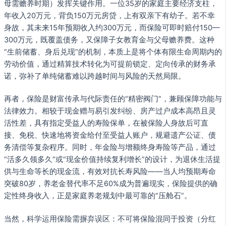
母需赡养时期）发挥关键作用。一位35岁的家庭主要经济支柱，
年收入20万元，背负150万元房贷，上有双亲下有幼子。若不幸
身故，其未来15年预期收入约300万元，而保险可即时赔付150—
300万元，既覆盖债务，又保障子女教育金与父母赡养费。这种
“生前储蓄、身后兑现”的机制，本质上是将个体有限生命周期内的
劳动价值，通过精算技术转化为可提前锁定、定向传承的财务承
诺，弥补了单纯储蓄难以跨越时间与风险的天然局限。
再者，保险是财富传承与代际责任的“精密阀门”，兼顾保障功能与
法律效力。相较于现金赠与易引发纠纷、房产过户成本高昂且灵
活性差，具有指定受益人的寿险保单，在被保险人身故后可直
接、免税、快速地将资金给付至受益人账户，规避遗产公证、债
务清偿等复杂程序。同时，年金险与增额终身寿险等产品，通过
“活多久领多久”或“现金价值持续复利增长”的设计，为退休生活提
供与生命等长的现金流，有效对抗长寿风险——当人均预期寿命
突破80岁，养老金替代率不足60%成为普遍现实，保险提供的确
定性终身收入，正是家庭养老规划中最可靠的“压舱石”。
当然，科学运用保险需摒弃误区：不可将保险混同于投资（分红