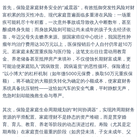
首先，保险是家庭财务安全的“减震器”，有效抵御突发性风险对财
富积累的毁灭性冲击。现代家庭普遍面临多重潜在风险：一场重
疾可能耗尽十年积蓄，一次意外事故或导致收入中断数年，甚至
酿成终身失能；而身故风险则可能让尚未成年的孩子失去经济依
靠，年迈父母失去赡养来源。据国家癌症中心统计，我国恶性肿
瘤年均治疗费用达30万元以上，医保报销后个人自付仍常超10万
元。若家庭未配置重疾险与医疗险，这笔支出往往需动用教育
金、养老储备甚至抵押房产来填补，不仅侵蚀长期财富成果，更
可能迫使家庭陷入“因病致贫、因病返贫”的恶性循环。保险通过
“以小博大”的杠杆机制（如年缴5000元保费，换取50万元重疾保
额），将不确定的大额损失转化为确定的小额成本，使家庭财务
系统具备抗压韧性——这恰如汽车的安全气囊，平时静默无声，
危急时刻却能挽救生命与尊严。
其次，保险是家庭生命周期规划的“时间协调器”，实现跨周期财务
资源的平滑配置。家庭理财不是静态的资产堆砌，而是贯穿婚
育、育儿、教育、养老等阶段的动态演进过程。寿险（尤其是定
期寿险）在家庭责任最重的阶段（如房贷未清、子女未成年、父