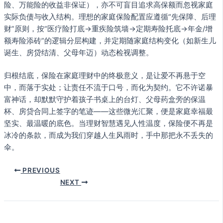
险、万能险的收益非保证），亦不可盲目追求高保额而忽视家庭
实际负债与收入结构。理想的家庭保险配置应遵循“先保障、后理
财”原则，按“医疗险打底→重疾险筑墙→定期寿险托底→年金/增
额寿险添砖”的逻辑分层构建，并定期随家庭结构变化（如新生儿
诞生、房贷结清、父母年迈）动态检视调整。
归根结底，保险在家庭理财中的终极意义，是让爱不再悬于空
中，而落于实处；让责任不流于口号，而化为契约。它不许诺暴
富神话，却默默守护着孩子书桌上的台灯、父母药盒旁的保温
杯、房贷合同上签字的笔迹——这些微光汇聚，便是家庭幸福最
坚实、最温暖的底色。当理财智慧遇见人性温度，保险便不再是
冰冷的条款，而成为我们穿越人生风雨时，手中那把永不丢失的
伞。
PREVIOUS
NEXT