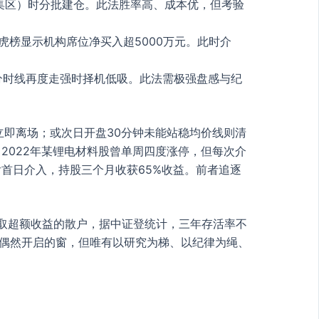
集区）时分批建仓。此法胜率高、成本优，但考验
虎榜显示机构席位净买入超5000万元。此时介
分时线再度走强时择机低吸。此法需极强盘感与纪
立即离场；或次日开盘30分钟未能站稳均价线则清
2022年某锂电材料股曾单周四度涨停，但每次介
后首日介入，持股三个月收获65%收益。前者追逐
获取超额收益的散户，据中证登统计，三年存活率不
扇偶然开启的窗，但唯有以研究为梯、以纪律为绳、