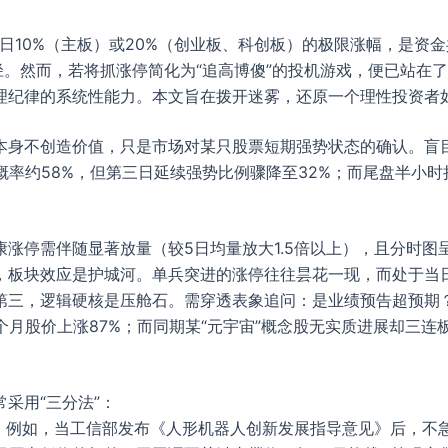
单日10%（主板）或20%（创业板、科创板）的极限涨幅，是资
径。然而，若将抓涨停简化为“追高博傻”的投机游戏，便已站在
理纪律的系统性能力。本文旨在拨开迷雾，还原一个理性投资者
身不创造价值，只是市场对某只股票短期强势状态的确认。盲目
率约58%，但第三日延续强势比例骤降至32%；而尾盘半小时拉
涨停需伴随显著放量（较5日均量放大1.5倍以上），且分时图
，板块效应是护城河。单兵突进的涨停往往昙花一现，而处于当日
三，逻辑硬核是压舱石。需穿透表象追问：是业绩预告超预期？
个月股价上涨87%；而同期某“元宇宙”概念股无实质进展却三连
采用“三分法”：
。例如，当工信部发布《人形机器人创新发展指导意见》后，不