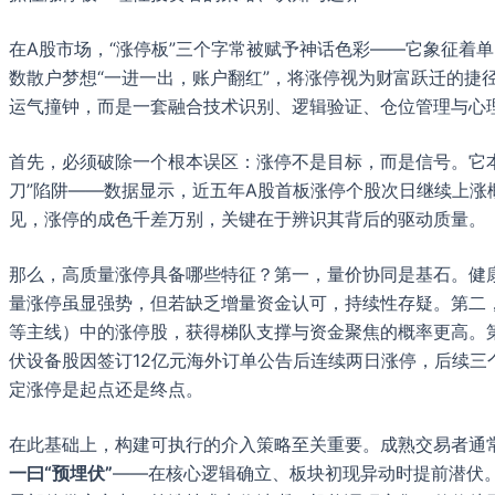
在A股市场，“涨停板”三个字常被赋予神话色彩——它象征着
数散户梦想“一进一出，账户翻红”，将涨停视为财富跃迁的捷
运气撞钟，而是一套融合技术识别、逻辑验证、仓位管理与心
首先，必须破除一个根本误区：涨停不是目标，而是信号。它本
刀”陷阱——数据显示，近五年A股首板涨停个股次日继续上涨概
见，涨停的成色千差万别，关键在于辨识其背后的驱动质量。
那么，高质量涨停具备哪些特征？第一，量价协同是基石。健康
量涨停虽显强势，但若缺乏增量资金认可，持续性存疑。第二
等主线）中的涨停股，获得梯队支撑与资金聚焦的概率更高。第
伏设备股因签订12亿元海外订单公告后连续两日涨停，后续三
定涨停是起点还是终点。
在此基础上，构建可执行的介入策略至关重要。成熟交易者通常
一曰“预埋伏”
——在核心逻辑确立、板块初现异动时提前潜伏