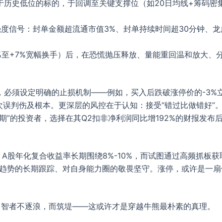
于历史低位的标的，于回调至关键支撑位（如20日均线+筹码密
强度信号：封单金额超流通市值3%、封单持续时间超30分钟、龙
%至+7%宽幅换手）后，在恐慌抛压释放、量能重回温和放大、
，必须设定明确的止损机制——例如，买入后跌破涨停价的-3%
次误判伤及根本。更深层的风控在于认知：接受“错过比做错好”。
”的投资者，选择在其Q2扣非净利润同比增192%的财报发布
。A股年化复合收益率长期围绕8%-10%，而试图通过高频抓板
业趋势的长期跟踪、对自身能力圈的敬畏坚守。涨停，或许是一
。智者不逐浪，而筑堤——这或许才是穿越牛熊最朴素的真理。