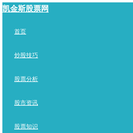
跳
凯金斯股票网
至
内
容
首页
炒股技巧
股票分析
股市资讯
股票知识