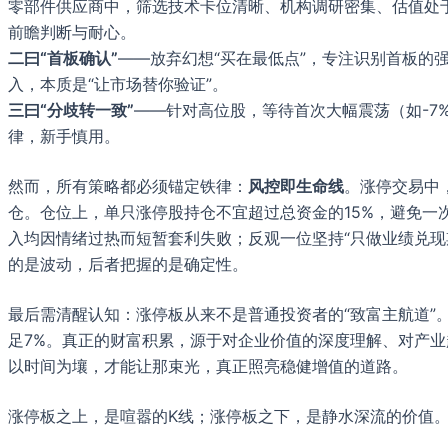
零部件供应商中，筛选技术卡位清晰、机构调研密集、估值处
前瞻判断与耐心。
二曰“首板确认”
——放弃幻想“买在最低点”，专注识别首板的
入，本质是“让市场替你验证”。
三曰“分歧转一致”
——针对高位股，等待首次大幅震荡（如-7
律，新手慎用。
然而，所有策略都必须锚定铁律：
风控即生命线
。涨停交易中
仓。仓位上，单只涨停股持仓不宜超过总资金的15%，避免一
入均因情绪过热而短暂套利失败；反观一位坚持“只做业绩兑现期
的是波动，后者把握的是确定性。
最后需清醒认知：涨停板从来不是普通投资者的“致富主航道”
足7%。真正的财富积累，源于对企业价值的深度理解、对产
以时间为壤，才能让那束光，真正照亮稳健增值的道路。
涨停板之上，是喧嚣的K线；涨停板之下，是静水深流的价值