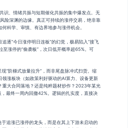
金共识、情绪共振与短期催化共振的集中爆发点。无
了风险深渊的边缘。真正可持续的涨停交易，绝非靠
如何科学、审慎、有边界地参与涨停机会。
追逐“今日涨停明日连板”的幻觉，极易陷入“接飞
至涨停的“偷袭板”，次日低开概率超65%。可
呈现“阶梯式放量拉升”，而非尾盘脉冲式扫货。缩
领涨板块（如政策利好驱动的AI算力、设备更新
重大合同落地？还是纯粹题材炒作？2023年某光
板，最终一周内回撤42%。逻辑的扎实度，直接决
急于追涨已涨停的龙头，而是在其上下游未启动的