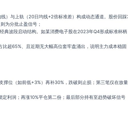
线）与上轨（20日均线+2倍标准差）构成动态通道。股价回踩3
，则为分批止盈信号；
”等经典波段启动结构。如某消费电子股在2023年Q4形成标准杯
峰占比超65%、且近期无大幅高位套牢盘涌出，说明主力成本稳
支撑位（如前低+3%）再补30%，跌破则止损；第三笔仅在放量
/3，锁定利润；再涨10%平仓第二份；最后部分持有至趋势破坏信