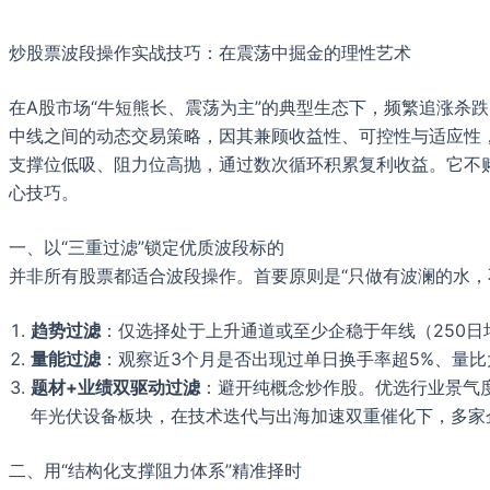
炒股票波段操作实战技巧：在震荡中掘金的理性艺术
在A股市场“牛短熊长、震荡为主”的典型生态下，频繁追涨杀
中线之间的动态交易策略，因其兼顾收益性、可控性与适应性，
支撑位低吸、阻力位高抛，通过数次循环积累复利收益。它不
心技巧。
一、以“三重过滤”锁定优质波段标的
并非所有股票都适合波段操作。首要原则是“只做有波澜的水，
趋势过滤
：仅选择处于上升通道或至少企稳于年线（250
量能过滤
：观察近3个月是否出现过单日换手率超5%、量比
题材+业绩双驱动过滤
：避开纯概念炒作股。优选行业景气度
年光伏设备板块，在技术迭代与出海加速双重催化下，多家
二、用“结构化支撑阻力体系”精准择时