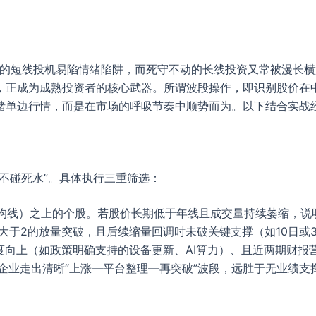
跌的短线投机易陷情绪陷阱，而死守不动的长线投资又常被漫长
正成为成熟投资者的核心武器。所谓波段操作，即识别股价在中
赌单边行情，而是在市场的呼吸节奏中顺势而为。以下结合实战
不碰死水”。具体执行三重筛选：
日均线）之上的个股。若股价长期低于年线且成交量持续萎缩，说
大于2的放量突破，且后续缩量回调时未破关键支撑（如10日或
向上（如政策明确支持的设备更新、AI算力）、且近两期财报营收
企业走出清晰“上涨—平台整理—再突破”波段，远胜于无业绩支