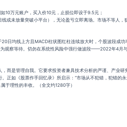
10万元账户，买入价10元，止损位即设于9.5元；
0日线或未放量突破小平台），无论盈亏立即离场。市场不等人，
20日均线上方且MACD柱状图红柱连续放大时，个股波段成功
转为观察等待。切勿在系统性风险中强行做波段——2022年4月
人，而是管理自我。它要求投资者兼具技术分析的严谨、产业研
行。正如《股票作手回忆录》所启示：“市场从不犯错，犯错的永
属于理性的丰收。（全文约1280字）