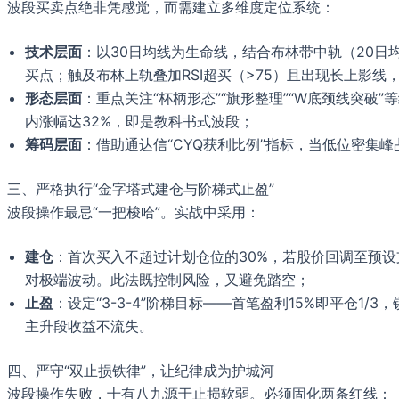
波段买卖点绝非凭感觉，而需建立多维度定位系统：
技术层面
：以30日均线为生命线，结合布林带中轨（20日均
买点；触及布林上轨叠加RSI超买（>75）且出现长上影线
形态层面
：重点关注“杯柄形态”“旗形整理”“W底颈线突破
内涨幅达32%，即是教科书式波段；
筹码层面
：借助通达信“CYQ获利比例”指标，当低位密集
三、严格执行“金字塔式建仓与阶梯式止盈”
波段操作最忌“一把梭哈”。实战中采用：
建仓
：首次买入不超过计划仓位的30%，若股价回调至预设
对极端波动。此法既控制风险，又避免踏空；
止盈
：设定“3-3-4”阶梯目标——首笔盈利15%即平仓1
主升段收益不流失。
四、严守“双止损铁律”，让纪律成为护城河
波段操作失败，十有八九源于止损软弱。必须固化两条红线：