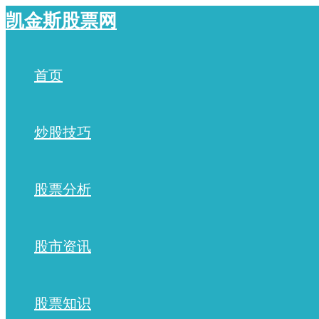
跳
凯金斯股票网
至
内
容
首页
炒股技巧
股票分析
股市资讯
股票知识