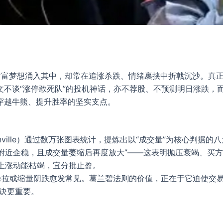
富梦想涌入其中，却常在追涨杀跌、情绪裹挟中折戟沉沙。真正
文不谈“涨停敢死队”的投机神话，亦不荐股、不预测明日涨跌，
穿越牛熊、提升胜率的坚实支点。
Granville）通过数万张图表统计，提炼出以“成交量”为核心
附近企稳，且成交量萎缩后再度放大”——这表明抛压衰竭、买方
示上涨动能枯竭，宜分批止盈。
拉或缩量阴跌愈发常见。葛兰碧法则的价值，正在于它迫使交易者
诀更重要。