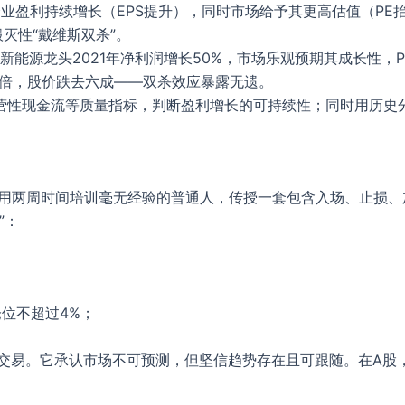
业盈利持续增长（EPS提升），同时市场给予其更高估值（PE抬升）
灭性“戴维斯双杀”。
新能源龙头2021年净利润增长50%，市场乐观预期其成长性，P
5倍，股价跌去六成——双杀效应暴露无遗。
营性现金流等质量指标，判断盈利增长的可持续性；同时用历史分
：他用两周时间培训毫无经验的普通人，传授一套包含入场、止损、
”：
仓位不超过4%；
易。它承认市场不可预测，但坚信趋势存在且可跟随。在A股，将