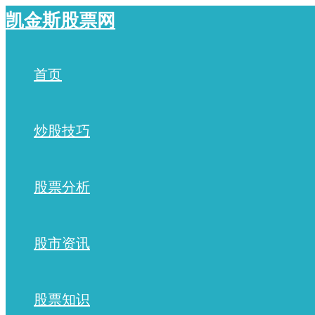
跳
凯金斯股票网
至
内
容
首页
炒股技巧
股票分析
股市资讯
股票知识