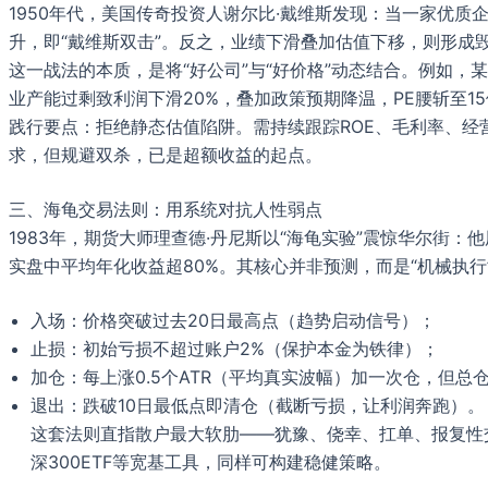
1950年代，美国传奇投资人谢尔比·戴维斯发现：当一家优质企
升，即“戴维斯双击”。反之，业绩下滑叠加估值下移，则形成毁
这一战法的本质，是将“好公司”与“好价格”动态结合。例如，某
业产能过剩致利润下滑20%，叠加政策预期降温，PE腰斩至1
践行要点：拒绝静态估值陷阱。需持续跟踪ROE、毛利率、经
求，但规避双杀，已是超额收益的起点。
三、海龟交易法则：用系统对抗人性弱点
1983年，期货大师理查德·丹尼斯以“海龟实验”震惊华尔街
实盘中平均年化收益超80%。其核心并非预测，而是“机械执行
入场：价格突破过去20日最高点（趋势启动信号）；
止损：初始亏损不超过账户2%（保护本金为铁律）；
加仓：每上涨0.5个ATR（平均真实波幅）加一次仓，但总
退出：跌破10日最低点即清仓（截断亏损，让利润奔跑）。
这套法则直指散户最大软肋——犹豫、侥幸、扛单、报复性交
深300ETF等宽基工具，同样可构建稳健策略。