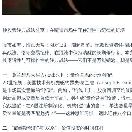
炒股票经典战法分享：在喧嚣市场中守住理性与纪律的灯塔
股市如海，涨跌无常；K线似浪，潮起潮落。无数投资者怀揣财
典战法、恪守交易纪律、在混沌中保持清醒的长期修行者。本
具逻辑性与可操作性的经典战法——它们不是万能钥匙，却是
一、葛兰碧八大买入/卖出法则：量价关系的永恒密码
20世纪初，美国技术分析先驱约瑟夫·葛兰碧（Joseph E. 
是市场真实意愿的“呼吸”。例如，“均线上升，股价回调至均线
创新高但成交量显著低于前高”，则构成“量价背离”预警，暗
实战提醒：在A股注册制深化、机构化加速的当下，单边放量暴
卖？量能是否匹配趋势？”——这种思维习惯，远比记住八个口
二、“戴维斯双击”与“双杀”：价值投资的时间杠杆