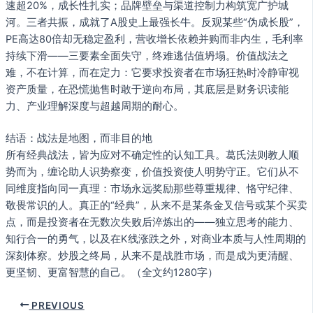
速超20%，成长性扎实；品牌壁垒与渠道控制力构筑宽广护城
河。三者共振，成就了A股史上最强长牛。反观某些“伪成长股”，
PE高达80倍却无稳定盈利，营收增长依赖并购而非内生，毛利率
持续下滑——三要素全面失守，终难逃估值坍塌。价值战法之
难，不在计算，而在定力：它要求投资者在市场狂热时冷静审视
资产质量，在恐慌抛售时敢于逆向布局，其底层是财务识读能
力、产业理解深度与超越周期的耐心。
结语：战法是地图，而非目的地
所有经典战法，皆为应对不确定性的认知工具。葛氏法则教人顺
势而为，缠论助人识势察变，价值投资使人明势守正。它们从不
同维度指向同一真理：市场永远奖励那些尊重规律、恪守纪律、
敬畏常识的人。真正的“经典”，从来不是某条金叉信号或某个买卖
点，而是投资者在无数次失败后淬炼出的——独立思考的能力、
知行合一的勇气，以及在K线涨跌之外，对商业本质与人性周期的
深刻体察。炒股之终局，从来不是战胜市场，而是成为更清醒、
更坚韧、更富智慧的自己。（全文约1280字）
PREVIOUS