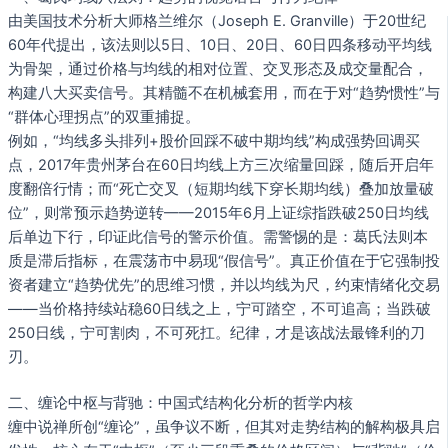
由美国技术分析大师格兰维尔（Joseph E. Granville）于20世纪
60年代提出，该法则以5日、10日、20日、60日四条移动平均线
为骨架，通过价格与均线的相对位置、交叉形态及成交量配合，
构建八大买卖信号。其精髓不在机械套用，而在于对“趋势惯性”与
“群体心理拐点”的双重捕捉。
例如，“均线多头排列+股价回踩不破中期均线”构成强势回调买
点，2017年贵州茅台在60日均线上方三次缩量回踩，随后开启年
度翻倍行情；而“死亡交叉（短期均线下穿长期均线）叠加放量破
位”，则常预示趋势逆转——2015年6月上证综指跌破250日均线
后单边下行，印证此信号的警示价值。需警惕的是：葛氏法则本
质是滞后指标，在震荡市中易现“假信号”。真正价值在于它强制投
资者建立“趋势优先”的思维习惯，并以均线为尺，约束情绪化交易
——当价格持续站稳60日线之上，宁可踏空，不可追高；当跌破
250日线，宁可割肉，不可死扛。纪律，才是该战法最锋利的刀
刃。
二、缠论中枢与背驰：中国式结构化分析的哲学内核
缠中说禅所创“缠论”，虽争议不断，但其对走势结构的解构极具启