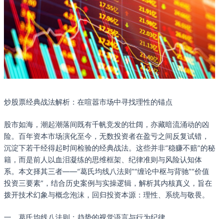
炒股票经典战法解析：在喧嚣市场中寻找理性的锚点
股市如海，潮起潮落间既有千帆竞发的壮阔，亦藏暗流涌动的凶
险。百年资本市场演化至今，无数投资者在盈亏之间反复试错，
沉淀下若干经得起时间检验的经典战法。这些并非“稳赚不赔”的秘
籍，而是前人以血泪凝练的思维框架、纪律准则与风险认知体
系。本文择其三者——“葛氏均线八法则”“缠论中枢与背驰”“价值
投资三要素”，结合历史案例与实操逻辑，解析其内核真义，旨在
拨开技术幻象与概念泡沫，回归投资本源：理性、系统与敬畏。
一、葛氏均线八法则：趋势的视觉语言与行为纪律