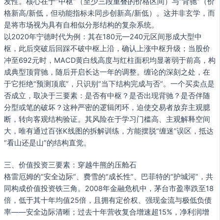
发性。核心在于“中枢”（至少三段重叠的价格区间）与“背驰”（价
格新高/新低，但动能指标未同步创新高/新低）。这并非玄学，而
是将市场视为具有自相似分形结构的复杂系统。
以2020年宁德时代为例：其在180元—240元区间形成大型中
枢，此后突破后回踩不破中枢上沿，确认上涨中枢升级；当股价
冲至692元时，MACD黄白线高度与红柱面积均显著弱于前高，构
成典型顶背驰，随后开启长达一年的调整。缠论的深刻之处，在
于它拒绝“预测顶底”，只识别“当下结构完成与否”。一个买卖点是
否成立，取决于三要素：是否有中枢？是否出现背驰？是否伴随
分型或笔的破坏？这种严密的逻辑闭环，迫使交易者放弃主观臆
断，转向客观结构验证。其风险在于学习门槛高、主观解释空间
大，唯有通过百张K线图的拆解训练，方能摆脱“缠迷”误区，抵达
“看山还是山”的结构直觉。
三、价值投资三要素：穿越牛熊的压舱石
格雷厄姆的“安全边际”、费雪的“成长性”、巴菲特的“护城河”，共
同构成价值投资铁三角。2008年金融危机中，茅台市盈率跌至18
倍，低于其十年均值25倍，且拥有定价权、强现金流与极低负债
率——安全边际清晰；过去十年营收复合增速超15%，净利润增