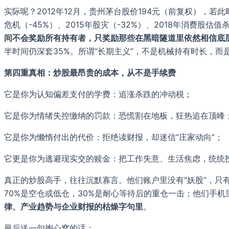
实际呢？2012年12月，贵州茅台股价194元（前复权），若此
危机（-45%）、2015年股灾（-32%）、2018年消费股
间不会奖励所有持有者，只奖励那些在黑暗隧道里依然相信底
半时间仍深套35%。所谓“长期主义”，不是机械持有时长，而
第四重真相：炒股最昂贵的成本，从不是手续费
它是你为认知偏差支付的学费：追涨杀跌的冲动税；
它是你为情绪失控缴纳的罚款：恐慌割在地板，狂热追在顶峰
它是你为懒惰付出的代价：拒绝读财报，却迷信“庄家动向”；
它更是你为逃避现实交的赎金：把工作失意、生活焦虑，统统
真正的炒股高手，往往沉默寡言。他们账户里没有“妖股”，只
70%是空仓或低仓，30%是耐心等待后的重仓一击；他们手
律、产业趋势与企业财报的枯燥字句里
。
最后送一句掏心窝的话：