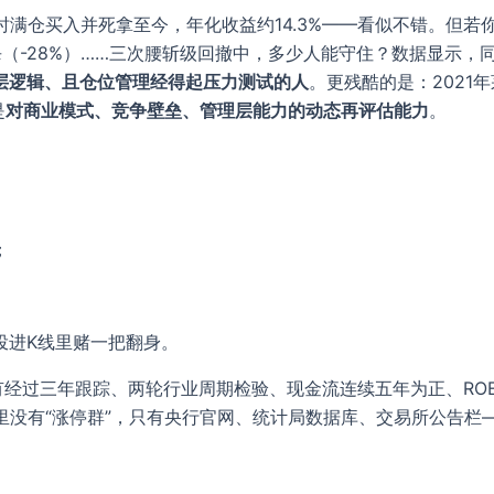
时满仓买入并死拿至今，年化收益约14.3%——看似不错。但若你
估值杀（-28%）……三次腰斩级回撤中，多少人能守住？数据显示，
层逻辑、且仓位管理经得起压力测试的人
。更残酷的是：2021年
是
对商业模式、竞争壁垒、管理层能力的动态再评估能力
。
；
投进K线里赌一把翻身。
有经过三年跟踪、两轮行业周期检验、现金流连续五年为正、ROE
机里没有“涨停群”，只有央行官网、统计局数据库、交易所公告栏