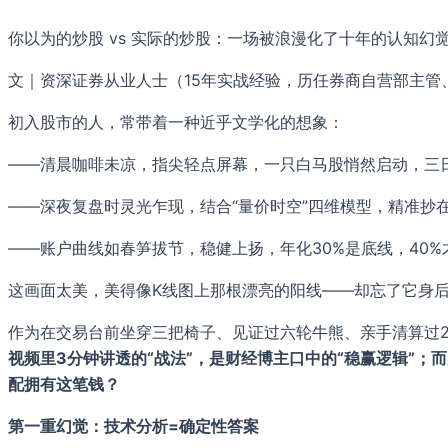
你以为的炒股 vs 实际的炒股：一场被浪漫化了十年的认知幻
文｜资深证券从业人士（15年实战经验，历任券商自营部主管
初入股市的人，常带着一种近乎文学化的想象：
——清晨咖啡未凉，指尖轻点屏幕，一只白马股悄然启动，三
——深夜复盘时灵光乍现，结合“量价时空”四维模型，精准抄
——账户曲线如春笋拔节，稳健上扬，年化30%是底线，40%才
这画面太美，美得像K线图上那根漂亮的阳线——却忘了它身
作为在交易台前坐穿三把椅子、见证过六轮牛熊、亲手清算过2
视频里3分钟讲透的“战法”，是财经博主口中的“稳赢逻辑”
配拥有这笔钱？
第一重幻觉：技术分析=确定性答案