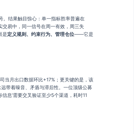
信号。结果触目惊心：单一指标胜率普遍在
。真实交易中，同一信号在周一有效，周三失
而是
定义规则、约束行为、管理仓位
——它是
司当月出口数据环比+17%；更关键的是，该
永远带着噪音、矛盾与滞后性。一位顶级公募
信息’需要交叉验证至少5个渠道，耗时11