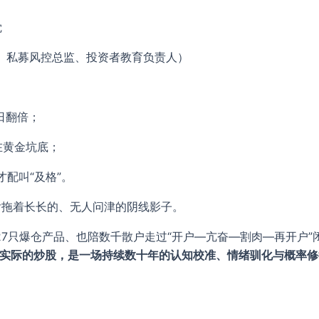
觉
、私募风控总监、投资者教育负责人）
日翻倍；
在黄金坑底；
配叫“及格”。
后拖着长长的、无人问津的阴线影子。
7只爆仓产品、也陪数千散户走过“开户—亢奋—割肉—再开户”
；而实际的炒股，是一场持续数十年的认知校准、情绪驯化与概率