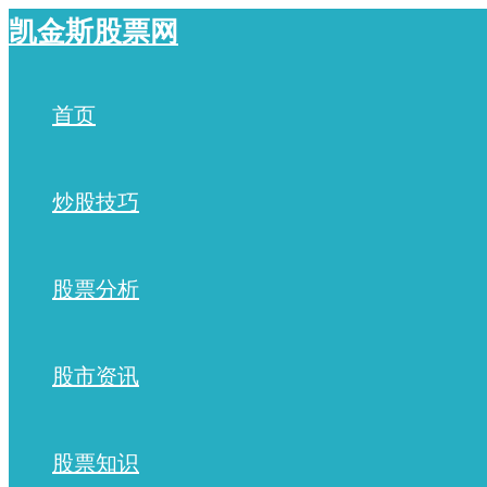
跳
凯金斯股票网
至
内
容
首页
炒股技巧
股票分析
股市资讯
股票知识