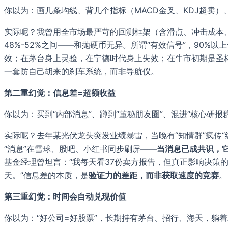
你以为：画几条均线、背几个指标（MACD金叉、KDJ超卖）
实际呢？我曾用全市场最严苛的回测框架（含滑点、冲击成本、
48%-52%之间——和抛硬币无异。所谓“有效信号”，90%
效；在茅台身上灵验，在宁德时代身上失效；在牛市初期是圣
一套防自己胡来的刹车系统，而非导航仪。
第二重幻觉：信息差=超额收益
你以为：买到“内部消息”、蹲到“董秘朋友圈”、混进“核心研报
实际呢？去年某光伏龙头突发业绩暴雷，当晚有“知情群”疯传
“消息”在雪球、股吧、小红书同步刷屏——
当消息已成共识，
基金经理曾坦言：“我每天看37份卖方报告，但真正影响决策的
天。”信息差的本质，是
验证力的差距，而非获取速度的竞赛
。
第三重幻觉：时间会自动兑现价值
你以为：“好公司=好股票”，长期持有茅台、招行、海天，躺