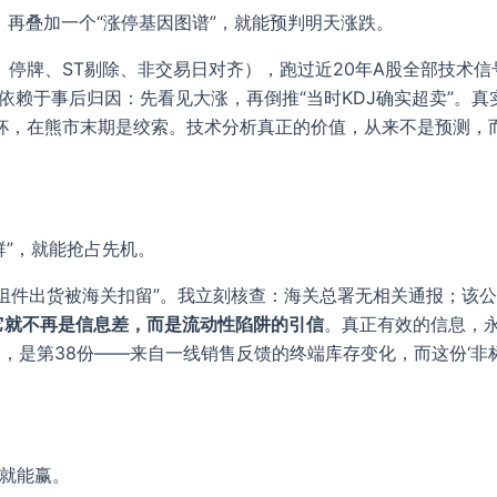
、再叠加一个“涨停基因图谱”，就能预判明天涨跌。
停牌、ST剔除、非交易日对齐），跑过近20年A股全部技术
以上依赖于事后归因：先看见大涨，再倒推“当时KDJ确实超卖”
杯，在熊市末期是绞索。技术分析真正的价值，从来不是预测，
群”，就能抢占先机。
“组件出货被海关扣留”。我立刻核查：海关总署无相关通报；该公
它就不再是信息差，而是流动性陷阱的引信
。真正有效的信息，
，是第38份——来自一线销售反馈的终端库存变化，而这份‘非标
着就能赢。