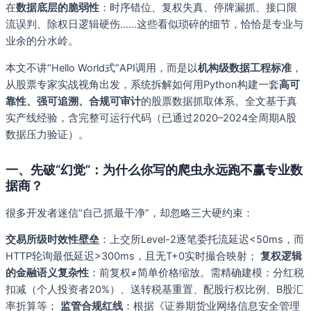
在
数据底层的脆弱性
：时序错位、复权失真、停牌漏抓、接口限
流误判、除权日逻辑硬伤……这些看似琐碎的细节，恰恰是专业与
业余的分水岭。
本文不讲“Hello World式”API调用，而是以
机构级数据工程标准
，
从股票专家实战视角出发，系统拆解如何用Python构建一套
高可
靠性、强可追溯、合规可审计
的股票数据抓取体系。全文基于真
实产线经验，含完整可运行代码（已通过2020–2024全周期A股
数据压力验证）。
一、先破“幻觉”：为什么你写的爬虫永远跑不赢专业数
据商？
很多开发者迷信“自己抓最干净”，却忽略三大硬约束：
交易所级时效性壁垒
：上交所Level-2逐笔委托流延迟<50ms，而
HTTP轮询最低延迟>300ms，且无T+0实时撮合映射；
复权逻辑
的金融语义复杂性
：前复权≠简单价格缩放。需精确建模：分红税
扣减（个人投资者20%）、送转税基重置、配股行权比例、B股汇
率折算等；
监管合规红线
：根据《证券期货业网络信息安全管理