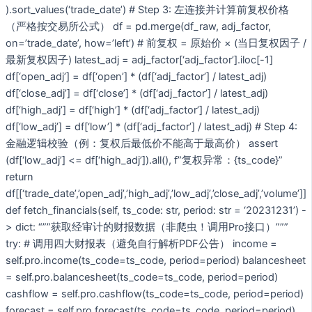
).sort_values(‘trade_date’) # Step 3: 左连接并计算前复权价格
（严格按交易所公式） df = pd.merge(df_raw, adj_factor,
on=’trade_date’, how=’left’) # 前复权 = 原始价 × (当日复权因子 /
最新复权因子) latest_adj = adj_factor[‘adj_factor’].iloc[-1]
df[‘open_adj’] = df[‘open’] * (df[‘adj_factor’] / latest_adj)
df[‘close_adj’] = df[‘close’] * (df[‘adj_factor’] / latest_adj)
df[‘high_adj’] = df[‘high’] * (df[‘adj_factor’] / latest_adj)
df[‘low_adj’] = df[‘low’] * (df[‘adj_factor’] / latest_adj) # Step 4:
金融逻辑校验（例：复权后最低价不能高于最高价） assert
(df[‘low_adj’] <= df[‘high_adj’]).all(), f”复权异常：{ts_code}”
return
df[[‘trade_date’,’open_adj’,’high_adj’,’low_adj’,’close_adj’,’volume’]]
def fetch_financials(self, ts_code: str, period: str = ‘20231231’) -
> dict: “””获取经审计的财报数据（非爬虫！调用Pro接口）”””
try: # 调用四大财报表（避免自行解析PDF公告） income =
self.pro.income(ts_code=ts_code, period=period) balancesheet
= self.pro.balancesheet(ts_code=ts_code, period=period)
cashflow = self.pro.cashflow(ts_code=ts_code, period=period)
forecast = self.pro.forecast(ts_code=ts_code, period=period)