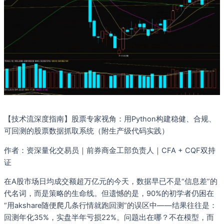
【技术流深度指南】股票专家视角：用Python构建稳健、合规、
可回测的股票数据抓取系统（附生产级代码实践）
作者：资深量化交易员｜前券商金工部负责人｜CFA + CQF双持
证
在A股市场日均成交额超万亿元的今天，数据早已不是“信息差”的
代名词，而是策略的生命线。但遗憾的是，90%的初学者仍困在
“用akshare随便爬几条行情就跑回测”的误区中——结果往往是：
回测年化35%，实盘半年亏损22%。问题出在哪？不在模型，而