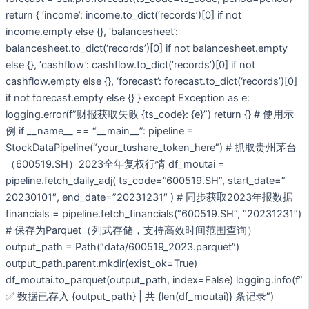
return { ‘income’: income.to_dict(‘records’)[0] if not
income.empty else {}, ‘balancesheet’:
balancesheet.to_dict(‘records’)[0] if not balancesheet.empty
else {}, ‘cashflow’: cashflow.to_dict(‘records’)[0] if not
cashflow.empty else {}, ‘forecast’: forecast.to_dict(‘records’)[0]
if not forecast.empty else {} } except Exception as e:
logging.error(f”财报获取失败 {ts_code}: {e}”) return {} # 使用示
例 if __name__ == “__main__”: pipeline =
StockDataPipeline(“your_tushare_token_here”) # 抓取贵州茅台
（600519.SH）2023全年复权行情 df_moutai =
pipeline.fetch_daily_adj( ts_code=”600519.SH”, start_date=”
20230101″, end_date=”20231231″ ) # 同步获取2023年报数据
financials = pipeline.fetch_financials(“600519.SH”, “20231231”)
# 保存为Parquet（列式存储，支持高效时间范围查询）
output_path = Path(“data/600519_2023.parquet”)
output_path.parent.mkdir(exist_ok=True)
df_moutai.to_parquet(output_path, index=False) logging.info(f”
✅ 数据已存入 {output_path} | 共 {len(df_moutai)} 条记录”)