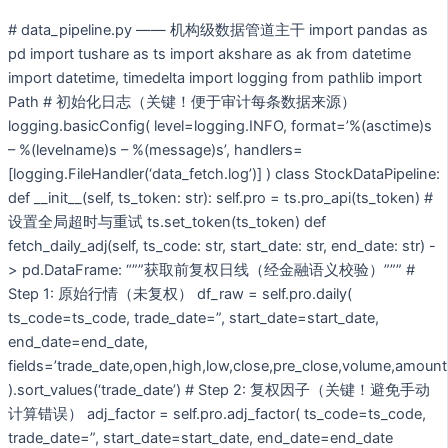
# data_pipeline.py —— 机构级数据管道主干 import pandas as
pd import tushare as ts import akshare as ak from datetime
import datetime, timedelta import logging from pathlib import
Path # 初始化日志（关键！便于审计每条数据来源）
logging.basicConfig( level=logging.INFO, format=’%(asctime)s
– %(levelname)s – %(message)s’, handlers=
[logging.FileHandler(‘data_fetch.log’)] ) class StockDataPipeline:
def __init__(self, ts_token: str): self.pro = ts.pro_api(ts_token) #
设置全局超时与重试 ts.set_token(ts_token) def
fetch_daily_adj(self, ts_code: str, start_date: str, end_date: str) -
> pd.DataFrame: “””获取前复权日线（经金融语义校验）””” #
Step 1: 原始行情（未复权） df_raw = self.pro.daily(
ts_code=ts_code, trade_date=”, start_date=start_date,
end_date=end_date,
fields=’trade_date,open,high,low,close,pre_close,volume,amount
).sort_values(‘trade_date’) # Step 2: 复权因子（关键！避免手动
计算错误） adj_factor = self.pro.adj_factor( ts_code=ts_code,
trade_date=”, start_date=start_date, end_date=end_date