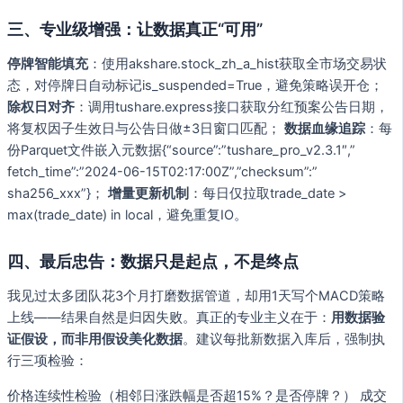
三、专业级增强：让数据真正“可用”
停牌智能填充
：使用akshare.stock_zh_a_hist获取全市场交易状
态，对停牌日自动标记is_suspended=True，避免策略误开仓；
除权日对齐
：调用tushare.express接口获取分红预案公告日期，
将复权因子生效日与公告日做±3日窗口匹配；
数据血缘追踪
：每
份Parquet文件嵌入元数据{“source”:”tushare_pro_v2.3.1″,”
fetch_time”:”2024-06-15T02:17:00Z”,”checksum”:”
sha256_xxx”}；
增量更新机制
：每日仅拉取trade_date >
max(trade_date) in local，避免重复IO。
四、最后忠告：数据只是起点，不是终点
我见过太多团队花3个月打磨数据管道，却用1天写个MACD策略
上线——结果自然是归因失败。真正的专业主义在于：
用数据验
证假设，而非用假设美化数据
。建议每批新数据入库后，强制执
行三项检验：
价格连续性检验（相邻日涨跌幅是否超15%？是否停牌？） 成交