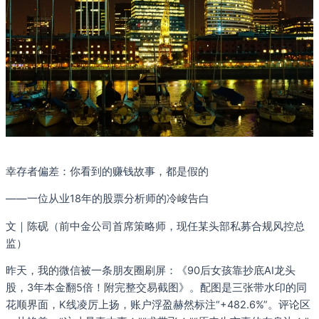
幸存者偏差：你看到的赚钱故事，都是假的
——一位从业18年的股票分析师的冷峻告白
文｜陈砚（前中金公司首席策略师，现任某头部私募合规风控总
监）
昨天，我的微信被一条朋友圈刷屏：《90后女孩靠抄底AI龙头
股，3年本金翻5倍！附完整交易截图》。配图是三张带水印的同
花顺界面，K线凌厉上扬，账户浮盈赫然标注“+482.6%”。评论区