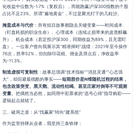
化收益中位数为-1.7%（复权后），而能跑赢沪深300指数的个股
占比不足23%。所谓“遍地黄金”，不过是聚光灯下的几粒沙。
掩盖成本与代价
：所有炫目故事都隐去关键变量——时间成本
（盯盘耗损的职业生命）、心理成本（连续止损带来的皮质醇飙
升）、机会成本（若定投沪深300，同期收益为89%，且无需盯
盘）。一位客户曾向我展示其“精准择时”战绩：2021年至今操作
76次，胜率52%，但扣除印花税、佣金及滑点后，净收益率
为-11.3%。
制造虚假可复制性
：故事总强调“技术指标”“消息灵通”“心态强
大”，却回避最残酷的事实——
短期股价是N维随机过程的结果，
包含政策突变、黑天鹅、流动性枯竭、甚至庄家对倒等不可观测
变量
。把偶然当必然，如同用中彩票者的“选号心得”指导购彩——
逻辑起点就错了。
三、破局之道：从“找赢家”转向“建系统”
作为监管持牌从业者，我坚持三条铁律：