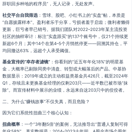
辞职回乡种地的程序员”，无人记录，无处发声。
社交平台自我筛选
：雪球、股吧、小红书上的“实盘”帖，本质是
“自愿披露样本”。盈利者乐于分享，亏损者羞于启齿；微利者懒得
更新，巨亏者早已销号。据我们团队对2022–2023年某主流投资
社区的抽样审计：标注“实盘跟买”的137个账号中，仅21个持续更
新超6个月；其中14个在第4–5个月悄然停更——回溯其持仓，平
均回撤达63%，远超个人承受阈值。
基金宣传的“幸存者滤镜”
：你看到的“近五年年化18%”的明星基
金，大概率已剔除同类中清盘、转型或大幅落后的产品。中基协
数据显示：2019年成立的主动权益类基金共426只，截至2024年
Q1，存续且未更换基金经理的仅剩203只——近半数已被市场“抹
除”。而宣传材料中展示的业绩，永远来自这203只中的佼佼者。
二、为什么“赚钱故事”不仅失真，而且危险？
因为它们系统性扭曲三个核心认知：
扭曲概率
：一个“3年翻5倍”的案例，无法推导出“普通人复制可得
年化58%”。真实数据是：2014–2023十年间，A股全市场个股年