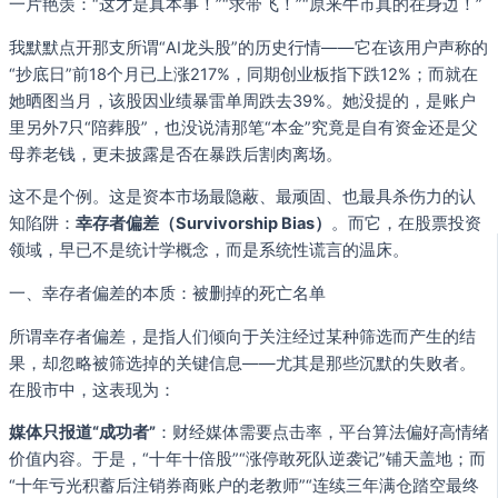
一片艳羡：“这才是真本事！”“求带飞！”“原来牛市真的在身边！”
我默默点开那支所谓“AI龙头股”的历史行情——它在该用户声称的
“抄底日”前18个月已上涨217%，同期创业板指下跌12%；而就在
她晒图当月，该股因业绩暴雷单周跌去39%。她没提的，是账户
里另外7只“陪葬股”，也没说清那笔“本金”究竟是自有资金还是父
母养老钱，更未披露是否在暴跌后割肉离场。
这不是个例。这是资本市场最隐蔽、最顽固、也最具杀伤力的认
知陷阱：
幸存者偏差（Survivorship Bias）
。而它，在股票投资
领域，早已不是统计学概念，而是系统性谎言的温床。
一、幸存者偏差的本质：被删掉的死亡名单
所谓幸存者偏差，是指人们倾向于关注经过某种筛选而产生的结
果，却忽略被筛选掉的关键信息——尤其是那些沉默的失败者。
在股市中，这表现为：
媒体只报道“成功者”
：财经媒体需要点击率，平台算法偏好高情绪
价值内容。于是，“十年十倍股”“涨停敢死队逆袭记”铺天盖地；而
“十年亏光积蓄后注销券商账户的老教师”“连续三年满仓踏空最终