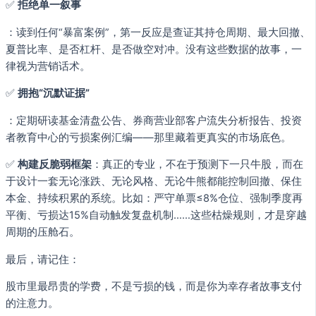
✅
拒绝单一叙事
：读到任何“暴富案例”，第一反应是查证其持仓周期、最大回撤、
夏普比率、是否杠杆、是否做空对冲。没有这些数据的故事，一
律视为营销话术。
✅
拥抱“沉默证据”
：定期研读基金清盘公告、券商营业部客户流失分析报告、投资
者教育中心的亏损案例汇编——那里藏着更真实的市场底色。
✅
构建反脆弱框架
：真正的专业，不在于预测下一只牛股，而在
于设计一套无论涨跌、无论风格、无论牛熊都能控制回撤、保住
本金、持续积累的系统。比如：严守单票≤8%仓位、强制季度再
平衡、亏损达15%自动触发复盘机制……这些枯燥规则，才是穿越
周期的压舱石。
最后，请记住：
股市里最昂贵的学费，不是亏损的钱，而是你为幸存者故事支付
的注意力。