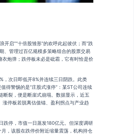
开启”“十倍股雏形”的欢呼此起彼伏；而“跌
周期、管理过百亿规模多策略组合的股票交易
糖衣炮弹；跌停板未必是砒霜，它有时恰是价
7%，次日即低开8%并连续三日阴跌。此类
值得警惕的是“庄股式涨停”：某ST公司连续
金链断裂，便是断崖式崩塌。数据显示，近五
23）。涨停板若脱离估值锚、盈利拐点与产业趋
日跌停，市值一日蒸发180亿元。但深度调研
个月，该股在跌停价附近缩量震荡，机构持仓