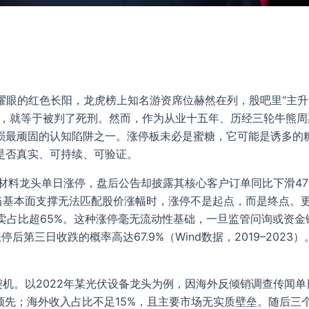
耀眼的红色长阳，龙虎榜上知名游资席位赫然在列，股吧里“主升浪
停，就等于被判了死刑。然而，作为从业十五年、历经三轮牛熊
损最顽固的认知陷阱之一。涨停板未必是蜜糖，它可能是诱多的
是否真实、可持续、可验证。
源材料龙头单日涨停，盘后公告却披露其核心客户订单同比下滑4
当基本面支撑无法匹配股价涨幅时，涨停不是起点，而是终点。更
买自卖占比超65%。这种涨停毫无流动性基础，一旦监管问询或资
后第三日收跌的概率高达67.9%（Wind数据，2019–20
契机。以2022年某光伏设备龙头为例，因海外反倾销调查传闻单
领先；海外收入占比不足15%，且主要市场无实质壁垒。随后三