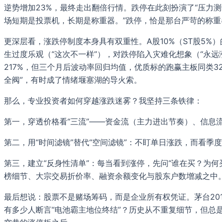
逆势增加23%，最终走出翻倍行情。跌停在此刻扮演了“压力
场短期是投票机，长期是称重器。”跌停，恰是那台严苛的称
更深层看，涨跌停制度本身具有双重性。A股10%（ST股5%
生过度乐观（“这次不一样”），对跌停陷入灾难化想象（“永远
217%，但三个月后波动率回归均值，优质标的跑赢主板同类
全阀”，有时成了情绪堰塞湖的导火索。
那么，专业投资者如何穿越涨跌迷雾？我坚持三条铁律：
第一，穿透价格看“三流”——资金流（主力进出节奏）、信息流
第二，用“时间滤镜”替代“空间滤镜”：不盯单日涨跌，而看季
第三，建立“反身性清单”：每当看到涨停，先问“谁在买？为
榜细节、大宗交易折价率、融资余额变化与股东户数增减之中
最后想说：股票不是赌场筹码，而是企业所有权凭证。茅台201
有多少人断言“电池霸主地位终结”？历史从不重复细节，但