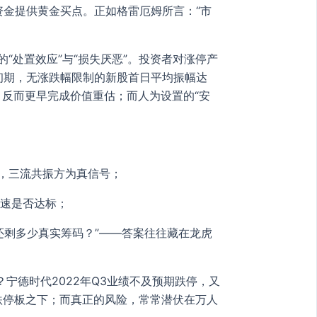
资金提供黄金买点。正如格雷厄姆所言：“市
“处置效应”与“损失厌恶”。投资者对涨停产
立初期，无涨跌幅限制的新股首日平均振幅达
，反而更早完成价值重估；而人为设置的“安
），三流共振方为真信号；
增速是否达标；
还剩多少真实筹码？”——答案往往藏在龙虎
宁德时代2022年Q3业绩不及预期跌停，又
跌停板之下；而真正的风险，常常潜伏在万人