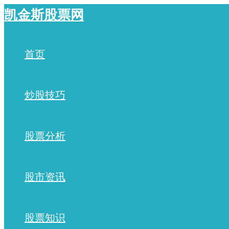
跳
凯金斯股票网
至
内
容
首页
炒股技巧
股票分析
股市资讯
股票知识