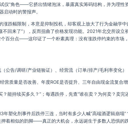
测试仪”角色——它挤出情绪泡沫，暴露真实筹码结构，并为理性
重器启动时的警报声。
）的涨跌幅限制，本意是抑制投机，却客观上放大了行为金融学中的
涨不回来了”），反而扭曲了价格发现功能。2021年北交所设
32个百分点——这印证了一个朴素真理：没有涨跌停约束的市场
（公告/调研/产业链验证）、经营流（订单/排产/毛利率变化
度经营质量是否改善、年度ROE是否提升、三年自由现金流复合
何买？能持续买多久？”；每遇跌停，先查“谁在卖？为何卖？卖完
。
3年塑化剂事件后跌停三连，当时有多少人喊“高端酒逻辑崩塌”？
总是押着相似的韵脚——真正的大机会，永远诞生于多数人恐惧的