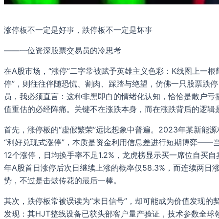
涨停板不一定是好事，跌停板不一定是坏事
——一位资深股票交易员的冷思考
在A股市场，“涨停”二字常被赋予英雄主义色彩：K线图上一根
停”，则往往伴随恐慌、割肉、踩踏与绝望，仿佛一只股票跌
员，我必须直言：这种非黑即白的情绪化认知，恰恰是散户亏
值重估的必经阵痛。关键不在涨跌本身，而在涨跌背后的逻辑
首先，涨停板的“虚假繁荣”远比想象中普遍。2023年某新能
“利好兑现式涨停”，本质是资金利用信息差进行短期博弈——
12个涨停，日均换手率不足1.2%，龙虎榜显示买一席位自
年A股首日涨停后次日继续上涨的概率仅58.3%，而连续两日涨停
势，不过是击鼓传花的最后一棒。
其次，跌停板常被误读为“末日信号”，却可能成为价值发现的
发现：其HJT整线设备已获头部客户量产验证，技术参数全球