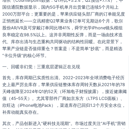
增长（Counterpoint数据：Q1环比+5.2%，Q2预估+7.1%）；中
国信通院数据显示，国内5G手机单月出货量已连续5个月站上
2000万部平台；更重要的是，苹果供应链头部厂商的订单能见度
正悄然延长——立讯精密Q2苹果业务订单可见期达6个月，歌尔
股份AR/VR及可穿戴订单同比增41%，舜宇光学iPhone镜头模组
良率稳定在98.5%以上。这并非周期性反弹，而是一场由技术迭
代、库存出清与生态重构共同驱动的结构性回暖。在此背景下，
苹果产业链是否值得重仓？答案是：不是简单“抄底”，而是精选
“卡位升级”的核心环节。
一、回暖非幻觉：三重底层逻辑正在兑现
首先，库存周期已实质性出清。2022–2023年全球消费电子经历
史上最严厉去库存，苹果供应链整体库存周转天数从2021年的78
天峰值降至2024年Q1的52天（环旭电子财报披露），接近健康阈
值（45–55天）。尤其零部件厂商如京东方（LTPS LCD面板）、
欣旺达（iPhone电池Pack），渠道库存已回归1.2个月安全水位，
补库动能真实存在。
其次，产品创新进入“硬科技兑现期”。市场过度关注“AI手机”营销