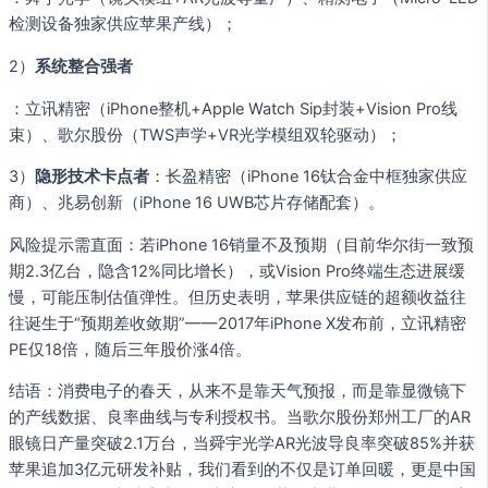
检测设备独家供应苹果产线）；
2）
系统整合强者
：立讯精密（iPhone整机+Apple Watch Sip封装+Vision Pro线
束）、歌尔股份（TWS声学+VR光学模组双轮驱动）；
3）
隐形技术卡点者
：长盈精密（iPhone 16钛合金中框独家供应
商）、兆易创新（iPhone 16 UWB芯片存储配套）。
风险提示需直面：若iPhone 16销量不及预期（目前华尔街一致预
期2.3亿台，隐含12%同比增长），或Vision Pro终端生态进展缓
慢，可能压制估值弹性。但历史表明，苹果供应链的超额收益往
往诞生于“预期差收敛期”——2017年iPhone X发布前，立讯精密
PE仅18倍，随后三年股价涨4倍。
结语：消费电子的春天，从来不是靠天气预报，而是靠显微镜下
的产线数据、良率曲线与专利授权书。当歌尔股份郑州工厂的AR
眼镜日产量突破2.1万台，当舜宇光学AR光波导良率突破85%并获
苹果追加3亿元研发补贴，我们看到的不仅是订单回暖，更是中国