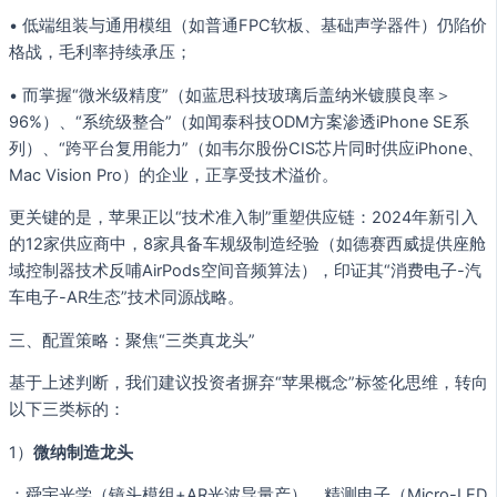
• 低端组装与通用模组（如普通FPC软板、基础声学器件）仍陷价
格战，毛利率持续承压；
• 而掌握“微米级精度”（如蓝思科技玻璃后盖纳米镀膜良率＞
96%）、“系统级整合”（如闻泰科技ODM方案渗透iPhone SE系
列）、“跨平台复用能力”（如韦尔股份CIS芯片同时供应iPhone、
Mac Vision Pro）的企业，正享受技术溢价。
更关键的是，苹果正以“技术准入制”重塑供应链：2024年新引入
的12家供应商中，8家具备车规级制造经验（如德赛西威提供座舱
域控制器技术反哺AirPods空间音频算法），印证其“消费电子-汽
车电子-AR生态”技术同源战略。
三、配置策略：聚焦“三类真龙头”
基于上述判断，我们建议投资者摒弃“苹果概念”标签化思维，转向
以下三类标的：
1）
微纳制造龙头
：舜宇光学（镜头模组+AR光波导量产）、精测电子（Micro-LED