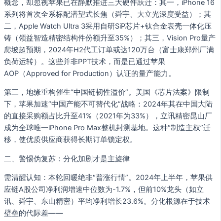
概念，却忽视苹果已在静默推进三大硬件跃迁：其一，iPhone 16
系列将首次全系标配潜望式长焦（舜宇、大立光深度受益）；其
二，Apple Watch Ultra 3采用自研SiP芯片+钛合金表壳一体化压
铸（领益智造精密结构件份额升至35%）；其三，Vision Pro量产
爬坡超预期，2024年H2代工订单或达120万台（富士康郑州厂满
负荷运转）。这些并非PPT技术，而是已通过苹果
AOP（Approved for Production）认证的量产能力。
第三，地缘重构催生“中国链韧性溢价”。美国《芯片法案》限制
下，苹果加速“中国产能不可替代化”战略：2024年其在中国大陆
的直接采购额占比升至41%（2021年为33%），立讯精密昆山厂
成为全球唯一iPhone Pro Max整机封测基地。这种“制造主权”迁
移，使优质供应商获得长期订单锁定权。
二、警惕伪复苏：分化加剧才是主旋律
需清醒认知：本轮回暖绝非“普涨行情”。2024年上半年，苹果供
应链A股公司净利润增速中位数为-1.7%，但前10%龙头（如立
讯、舜宇、东山精密）平均净利增长23.6%。分化根源在于技术
壁垒的代际差——