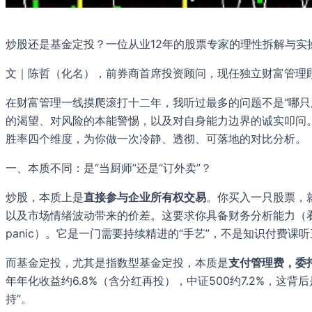
炒股还是基金定投？一位从业12年的股票专家的理性拆解与实
文｜陈哲（化名），前券商首席投资顾问，现任独立财富管理顾问
在财富管理一线摸爬滚打十二年，我听过最多的问题不是“哪只
的渴望、对风险的本能警惕，以及对自身能力边界的诚实叩问
胜率四个维度，为你做一次冷静、透彻、可落地的对比分析。
一、本质不同：是“当厨师”还是“订外卖”？
炒股，本质上是
直接参与企业所有权交易
。你买入一只股票，
以及市场情绪波动带来的价差。这要求你具备财务分析能力（
panic）。它是一门需要持续精进的“手艺”，不是知识付费课
而基金定投，尤其是指数型基金定投，本质是
支付管理费，委
年年化收益约6.8%（含分红再投），中证500约7.2%，这
持”。