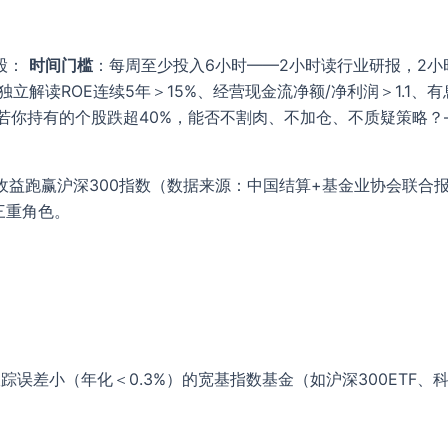
股：
时间门槛
：每周至少投入6小时——2小时读行业研报，2小
独立解读ROE连续5年＞15%、经营现金流净额/净利润＞1.1
6%，若你持有的个股跌超40%，能否不割肉、不加仓、不质疑策
者年化收益跑赢沪深300指数（数据来源：中国结算+基金业协会
三重角色。
踪误差小（年化＜0.3%）的宽基指数基金（如沪深300ETF、科