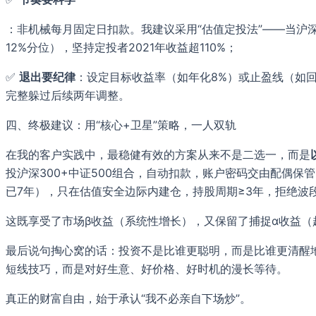
：非机械每月固定日扣款。我建议采用“估值定投法”——当沪深3
12%分位），坚持定投者2021年收益超110%；
✅
退出要纪律
：设定目标收益率（如年化8%）或止盈线（如回撤1
完整躲过后续两年调整。
四、终极建议：用“核心+卫星”策略，一人双轨
在我的客户实践中，最稳健有效的方案从来不是二选一，而是
投沪深300+中证500组合，自动扣款，账户密码交由配偶保管
已7年），只在估值安全边际内建仓，持股周期≥3年，拒绝波
这既享受了市场β收益（系统性增长），又保留了捕捉α收益
最后说句掏心窝的话：投资不是比谁更聪明，而是比谁更清醒地
短线技巧，而是对好生意、好价格、好时机的漫长等待。
真正的财富自由，始于承认“我不必亲自下场炒”。