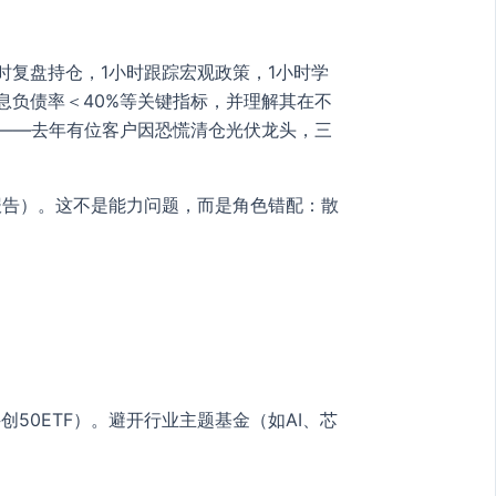
时复盘持仓，1小时跟踪宏观政策，1小时学
、有息负债率＜40%等关键指标，并理解其在不
略？——去年有位客户因恐慌清仓光伏龙头，三
联合报告）。这不是能力问题，而是角色错配：散
创50ETF）。避开行业主题基金（如AI、芯