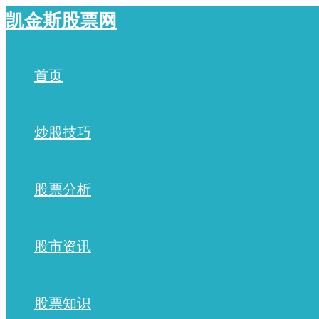
跳
凯金斯股票网
至
内
容
首页
炒股技巧
股票分析
股市资讯
股票知识