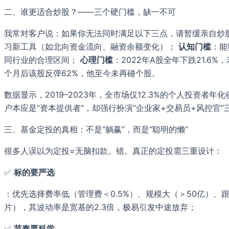
二、谁更适合炒股？——三个硬门槛，缺一不可
我常对客户说：如果你无法同时满足以下三点，请暂缓亲自炒
习新工具（如北向资金流向、融资余额变化）；
认知门槛
：能
同行业的合理区间；
心理门槛
：2022年A股全年下跌21.
个月后该股反弹62%，他至今未再碰个股。
数据显示，2019–2023年，全市场仅12.3%的个人投资
户本应是“资本提供者”，却强行扮演“企业家+交易员+风控官”
三、基金定投的真相：不是“躺赢”，而是“聪明的懒”
很多人误以为定投=无脑扣款。错。真正的定投需三重设计：
✅
标的要严选
：优先选择费率低（管理费＜0.5%）、规模大（＞50亿）、跟
片），其波动率是宽基的2.3倍，极易引发中途放弃；
✅
节奏要科学