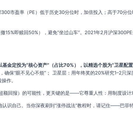
00市盈率（PE）低于历史30分位时，加倍投入；高于70分位时
5%即赎回50%），避免“坐过山车”。2021年2月沪深300P
以基金定投为“核心资产”（占比70%），以精选个股为“卫星配置
，确保“眼不见心不烦”； 卫星层：用年终奖的20%研究1–2
段操作。
（超额回报）的可能性，更关键的是——它尊重人性：用制度设计
认识自己。当你深夜刷到“涨停战法”教程时，请记住——巴菲特