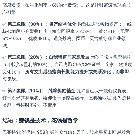
高息负债（如年化利率＞6%的消费贷）。这是让财富滚雪球的核
心引擎。
✅
第二象限（30%）：资产结构优化
购置抗通胀实物资产：一线
核心地段小户型收租房（租金回报率＞2.5%）、黄金ETF（配置
5%–10%）、优质REITs。避免炒房、囤币、买古董等非专业领
域。
✅
第三象限（20%）：自我增值与家庭发展
为孩子设立教育信托
（年投入≤盈利的10%）、自己考取CFA/CPA证书、全家一次深度
文化旅行。
所有支出必须指向长期能力提升或关系深化，而非即
时享乐。
✅
第四象限（10%）：纯粹奖励基金
允许自己买一块心仪腕表、
订一次米其林晚餐、给伴侣一场惊喜旅行。但明确标注“此为盈利
奖励，亏损时不补、不挪用”。
结语：赚钱是技术，花钱是哲学
巴菲特90岁仍住1958年买的 Omaha 房子，段永平卖出网易股票