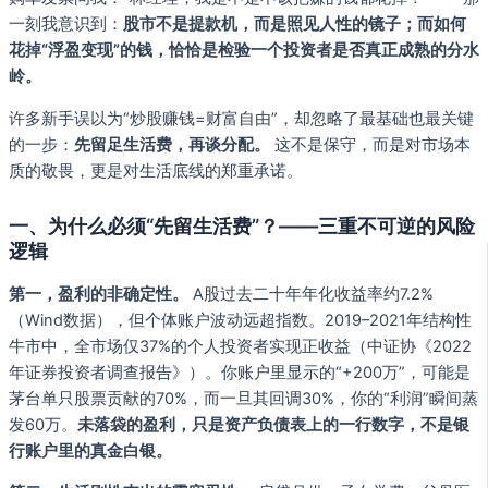
一刻我意识到：
股市不是提款机，而是照见人性的镜子；而如何
花掉“浮盈变现”的钱，恰恰是检验一个投资者是否真正成熟的分水
岭。
许多新手误以为“炒股赚钱=财富自由”，却忽略了最基础也最关键
的一步：
先留足生活费，再谈分配。
这不是保守，而是对市场本
质的敬畏，更是对生活底线的郑重承诺。
一、为什么必须“先留生活费”？——三重不可逆的风险
逻辑
第一，盈利的非确定性。
A股过去二十年年化收益率约7.2%
（Wind数据），但个体账户波动远超指数。2019–2021年结构性
牛市中，全市场仅37%的个人投资者实现正收益（中证协《2022
年证券投资者调查报告》）。你账户里显示的“+200万”，可能是
茅台单只股票贡献的70%，而一旦其回调30%，你的“利润”瞬间蒸
发60万。
未落袋的盈利，只是资产负债表上的一行数字，不是银
行账户里的真金白银。