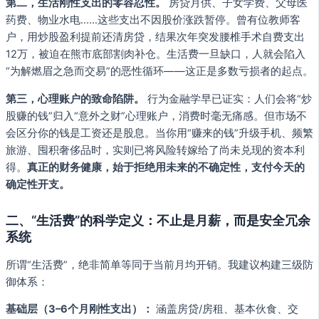
第二，生活刚性支出的零容忍性。
房贷月供、子女学费、父母医
药费、物业水电……这些支出不因股价涨跌暂停。曾有位教师客
户，用炒股盈利提前还清房贷，结果次年突发腰椎手术自费支出
12万，被迫在熊市底部割肉补仓。生活费一旦缺口，人就会陷入
“为解燃眉之急而交易”的恶性循环——这正是多数亏损者的起点。
第三，心理账户的致命陷阱。
行为金融学早已证实：人们会将“炒
股赚的钱”归入“意外之财”心理账户，消费时毫无痛感。但市场不
会区分你的钱是工资还是股息。当你用“赚来的钱”升级手机、频繁
旅游、囤积奢侈品时，实则已将风险转嫁给了尚未兑现的资本利
得。
真正的财务健康，始于拒绝用未来的不确定性，支付今天的
确定性开支。
二、“生活费”的科学定义：不止是月薪，而是安全冗余
系统
所谓“生活费”，绝非简单等同于当前月均开销。我建议构建三级防
御体系：
基础层（3–6个月刚性支出）：
涵盖房贷/房租、基本伙食、交