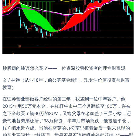
炒股赚的钱该怎么花？——一位资深股票投资者的理性财富观
文 / 林远（从业18年，前公募基金经理，现专注价值投资与财富
教育）
在证券营业部做客户经理的第三年，我遇到一位中年客户。他
2015年用50万元本金，在杠杆牛市中三个月翻倍至100万，兴奋
之下全款买了辆60万的SUV，又给父母在老家盖了三层小楼，还
豪气地替弟弟还清了38万房贷。半年后市场急跌，他被迫平仓，
账户缩水近六成。当他在空荡的办公室里攥着最后一张未兑现的
购车发票问我：“林经理，我是不是不该把赚的钱都花掉？”——那