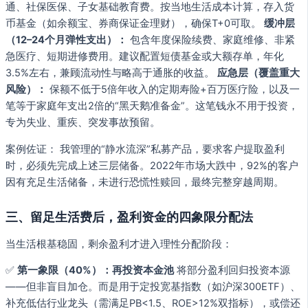
通、社保医保、子女基础教育费。按当地生活成本计算，存入货
币基金（如余额宝、券商保证金理财），确保T+0可取。
缓冲层
（12–24个月弹性支出）：
包含年度保险续费、家庭维修、非紧
急医疗、短期进修费用。建议配置短债基金或大额存单，年化
3.5%左右，兼顾流动性与略高于通胀的收益。
应急层（覆盖重大
风险）：
保额不低于5倍年收入的定期寿险+百万医疗险，以及一
笔等于家庭年支出2倍的“黑天鹅准备金”。这笔钱永不用于投资，
专为失业、重疾、突发事故预留。
案例佐证： 我管理的“静水流深”私募产品，要求客户提取盈利
时，必须先完成上述三层储备。2022年市场大跌中，92%的客户
因有充足生活储备，未进行恐慌性赎回，最终完整穿越周期。
三、留足生活费后，盈利资金的四象限分配法
当生活根基稳固，剩余盈利才进入理性分配阶段：
✅
第一象限（40%）：再投资本金池
将部分盈利回归投资本源
——但非盲目加仓。而是用于定投宽基指数（如沪深300ETF）、
补充低估行业龙头（需满足PB<1.5、ROE>12%双指标），或偿还