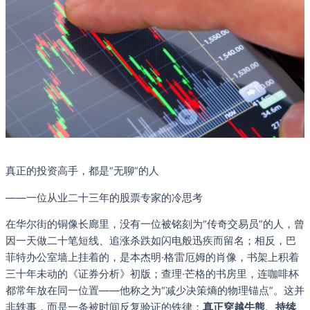
真正的投资高手，都是“无聊”的人
——一位从业二十三年的股票专家的冷思考
在华尔街的铜像长廊里，没有一位被铭刻为“传奇交易员”的人，曾
因一天做二十笔短线、追涨杀跌如闪电般迅疾而留名；相反，巴
菲特办公室墙上挂着的，是本杰明·格雷厄姆的肖像，书架上积着
三十年未动的《证券分析》初版；查理·芒格的书房里，连咖啡杯
都常年放在同一位置——他称之为“减少决策熵的物理锚点”。这并
非轶事，而是一条被时间反复验证的铁律：
真正穿越牛熊、持续