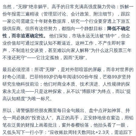
当然，“无聊”绝非躺平。高手的日常充满高强度脑力劳动：拆解一
份年报需三遍精读（管理层讨论、会计政策、附注细节），跟踪
一家公司需建立十年财务数据库，研究一个行业要穿透上下游五
级供应商。但所有这些努力，都指向一个静默目标：
降低不确定
性，而非追逐确定性。
他们深知，市场永远无法被“猜中”，但企
业价值却可通过深度认知不断逼近。这种工作，不产生即时掌
声，不制造社交谈资，甚至难以向家人解释“为什么这只股票三年
不涨还死守”——它注定孤独，因而“无聊”。
最后必须澄清：所谓“无聊”，是对外部喧嚣的屏蔽，而非对世界的
好奇心消退。巴菲特89岁仍每年阅读500份年报，芒格99岁坚持
研究生物科技前沿；他们对商业本质、技术演进、人性规律的探
索永无止境——只是这种探索，从不以“博眼球”为终点，而以“提
高认知精度”为唯一标尺。
所以，请警惕那些朋友圈里每日金句频出、盘中点评如神算、持
仓一周必换的“投资达人”。真正的高手，正安静地坐在窗边，用铅
笔在泛黄的财报上画着批注，窗外春樱纷落，他抬头看了一眼，
又低头写下一行小字：“应收账款周转天数同比+2.3天，需追踪下