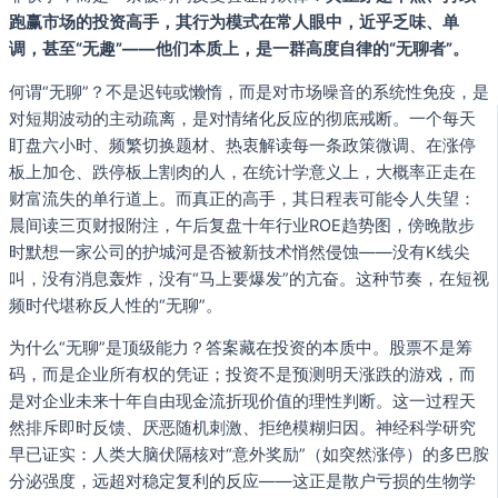
跑赢市场的投资高手，其行为模式在常人眼中，近乎乏味、单
调，甚至“无趣”——他们本质上，是一群高度自律的“无聊者”。
何谓“无聊”？不是迟钝或懒惰，而是对市场噪音的系统性免疫，是
对短期波动的主动疏离，是对情绪化反应的彻底戒断。一个每天
盯盘六小时、频繁切换题材、热衷解读每一条政策微调、在涨停
板上加仓、跌停板上割肉的人，在统计学意义上，大概率正走在
财富流失的单行道上。而真正的高手，其日程表可能令人失望：
晨间读三页财报附注，午后复盘十年行业ROE趋势图，傍晚散步
时默想一家公司的护城河是否被新技术悄然侵蚀——没有K线尖
叫，没有消息轰炸，没有“马上要爆发”的亢奋。这种节奏，在短视
频时代堪称反人性的“无聊”。
为什么“无聊”是顶级能力？答案藏在投资的本质中。股票不是筹
码，而是企业所有权的凭证；投资不是预测明天涨跌的游戏，而
是对企业未来十年自由现金流折现价值的理性判断。这一过程天
然排斥即时反馈、厌恶随机刺激、拒绝模糊归因。神经科学研究
早已证实：人类大脑伏隔核对“意外奖励”（如突然涨停）的多巴胺
分泌强度，远超对稳定复利的反应——这正是散户亏损的生物学