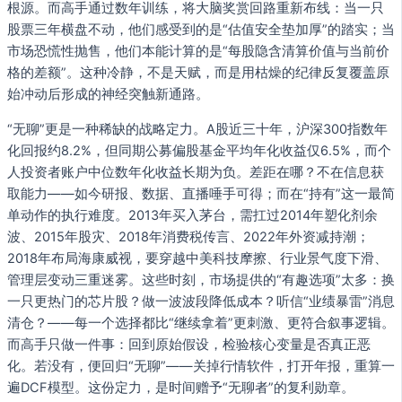
根源。而高手通过数年训练，将大脑奖赏回路重新布线：当一只
股票三年横盘不动，他们感受到的是“估值安全垫加厚”的踏实；当
市场恐慌性抛售，他们本能计算的是“每股隐含清算价值与当前价
格的差额”。这种冷静，不是天赋，而是用枯燥的纪律反复覆盖原
始冲动后形成的神经突触新通路。
“无聊”更是一种稀缺的战略定力。A股近三十年，沪深300指数年
化回报约8.2%，但同期公募偏股基金平均年化收益仅6.5%，而个
人投资者账户中位数年化收益长期为负。差距在哪？不在信息获
取能力——如今研报、数据、直播唾手可得；而在“持有”这一最简
单动作的执行难度。2013年买入茅台，需扛过2014年塑化剂余
波、2015年股灾、2018年消费税传言、2022年外资减持潮；
2018年布局海康威视，要穿越中美科技摩擦、行业景气度下滑、
管理层变动三重迷雾。这些时刻，市场提供的“有趣选项”太多：换
一只更热门的芯片股？做一波波段降低成本？听信“业绩暴雷”消息
清仓？——每一个选择都比“继续拿着”更刺激、更符合叙事逻辑。
而高手只做一件事：回到原始假设，检验核心变量是否真正恶
化。若没有，便回归“无聊”——关掉行情软件，打开年报，重算一
遍DCF模型。这份定力，是时间赠予“无聊者”的复利勋章。