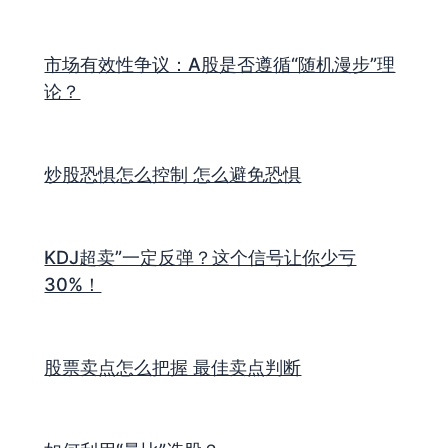
市场有效性争议：A股是否遵循“随机漫步”理
论？
炒股恐惧怎么控制 怎么避免恐惧
KDJ超卖”一定反弹？这个信号让你少亏
30%！
股票卖点怎么把握 最佳卖点判断