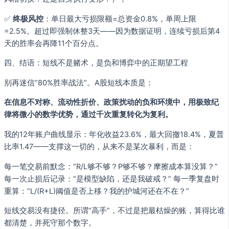
✅
终极风控
：单日最大亏损限额=总资金0.8%，单周上限
=2.5%。超过即强制休整3天——因为数据证明，连续亏损后第4
天的胜率会再降11个百分点。
四、结语：短线不是赌术，是负和博弈中的正期望工程
别再迷信“80%胜率战法”。A股短线本质是：
在信息不对称、流动性折价、政策扰动的负和环境中，用极致纪
律将微小的数学优势，通过千次重复转化为复利。
我的12年账户曲线显示：年化收益23.6%，最大回撤18.4%，夏普
比率1.47——支撑这一切的，从来不是某次暴利，而是：
每一笔交易前默念：“R/L够不够？P够不够？摩擦成本算没算？”
每一次止损后记录：“是模型缺陷，还是我破戒？” 每一季复盘时
重算：“L/(R+L)阈值是否上移？我的护城河还在不在？”
短线交易没有捷径。所谓“高手”，不过是把最枯燥的账，算得比谁
都清楚，并死守那个数字。