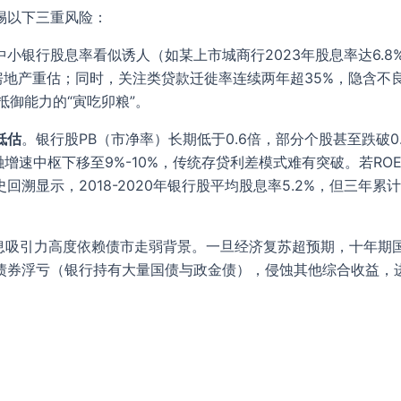
惕以下三重风险：
中小银行股息率看似诱人（如某上市城商行2023年股息率达6.8
房地产重估；同时，关注类贷款迁徙率连续两年超35%，隐含不良
抵御能力的“寅吃卯粮”。
低估
。银行股PB（市净率）长期低于0.6倍，部分个股甚至跌破0
增速中枢下移至9%-10%，传统存贷利差模式难有突破。若ROE
溯显示，2018-2020年银行股平均股息率5.2%，但三年累
息吸引力高度依赖债市走弱背景。一旦经济复苏超预期，十年期国
券浮亏（银行持有大量国债与政金债），侵蚀其他综合收益，进而