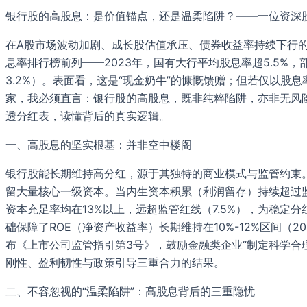
银行股的高股息：是价值锚点，还是温柔陷阱？——一位资深
在A股市场波动加剧、成长股估值承压、债券收益率持续下行的
息率排行榜前列——2023年，国有大行平均股息率超5.5%，
3.2%）。表面看，这是“现金奶牛”的慷慨馈赠；但若仅以
家，我必须直言：银行股的高股息，既非纯粹陷阱，亦非无风
透分红表，读懂背后的真实逻辑。
一、高股息的坚实根基：并非空中楼阁
银行股能长期维持高分红，源于其独特的商业模式与监管约束。
留大量核心一级资本。当内生资本积累（利润留存）持续超过监
资本充足率均在13%以上，远超监管红线（7.5%），为稳
础保障了ROE（净资产收益率）长期维持在10%-12%区间（2
布《上市公司监管指引第3号》，鼓励金融类企业“制定科学合
刚性、盈利韧性与政策引导三重合力的结果。
二、不容忽视的“温柔陷阱”：高股息背后的三重隐忧