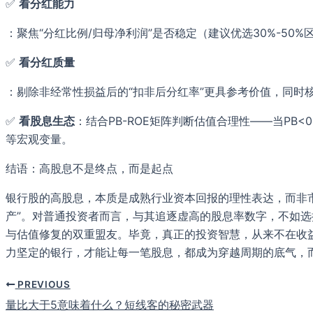
✅
看分红能力
：聚焦“分红比例/归母净利润”是否稳定（建议优选30%-50
✅
看分红质量
：剔除非经常性损益后的“扣非后分红率”更具参考价值，同时
✅
看股息生态
：结合PB-ROE矩阵判断估值合理性——当PB<0
等宏观变量。
结语：高股息不是终点，而是起点
银行股的高股息，本质是成熟行业资本回报的理性表达，而非
产”。对普通投资者而言，与其追逐虚高的股息率数字，不如
与估值修复的双重盟友。毕竟，真正的投资智慧，从来不在收
力坚定的银行，才能让每一笔股息，都成为穿越周期的底气，而
PREVIOUS
量比大于5意味着什么？短线客的秘密武器