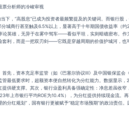
股票分析师的冷峻审视
当下，“高股息”已成为投资者最频繁提及的关键词。而银行股，
部分城商行甚至触及6.5%以上，显著高于十年期国债收益率（约
股息率论英雄，无异于在雾中驾车——看似平坦，实则暗礁密布。
险套利，而是一把双刃剑——它既是穿越周期的价值护城河，也
首先，资本充足率监管（如《巴塞尔协议III》及中国银保监会
管最低要求时，超额资本便自然转化为分红能力。数据显示，2
定分红提供硬支撑。其次，银行业盈利具备强确定性：净息差虽收
023年上市银行平均ROE为10.4%），为分红提供持续现金流
理的分红规划”，国有银行更被赋予“稳定市场预期”的政治责任