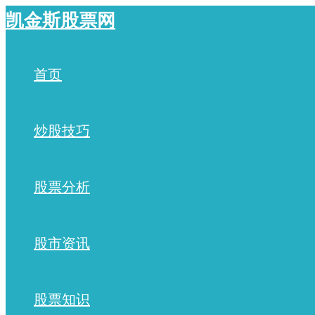
跳
凯金斯股票网
至
内
容
首页
炒股技巧
股票分析
股市资讯
股票知识