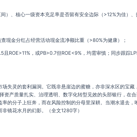
%区间）、核心一级资本充足率是否留有安全边际（>12%为佳）、
核查现金分红占经营活动现金流净额比重（>80%为健康）；
.5且ROE>11%，或PB>0.7但ROE<9%，均需审慎；同步
市场失灵的套利漏洞。它既非悬崖边的蜜糖，亦非深水区的宝藏
选择资产质量扎实、治理透明、数字化转型见效的头部银行，在
益率的分子上狂奔，而在风险控制的分母里深耕。当潮水退去，
非镜花水月的幻影。（全文1280字）