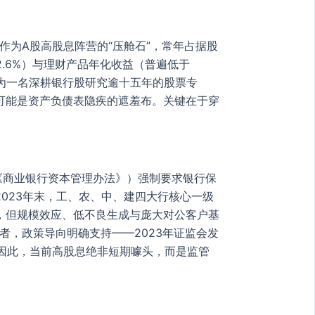
作为A股高股息阵营的“压舱石”，常年占据股
2.6%）与理财产品年化收益（普遍低于
作为一名深耕银行股研究逾十五年的股票专
可能是资产负债表隐疾的遮羞布。关键在于穿
《商业银行资本管理办法》）强制要求银行保
023年末，工、农、中、建四大行核心一级
窄，但规模效应、低不良生成与庞大对公客户基
。再者，政策导向明确支持——2023年证监会发
。因此，当前高股息绝非短期噱头，而是监管