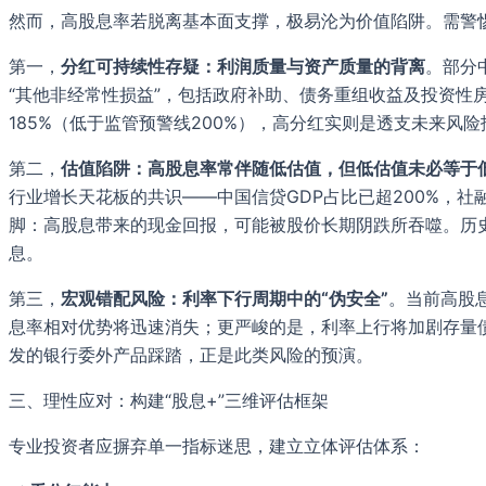
然而，高股息率若脱离基本面支撑，极易沦为价值陷阱。需警
第一，
分红可持续性存疑：利润质量与资产质量的背离
。部分
“其他非经常性损益”，包括政府补助、债务重组收益及投资性
185%（低于监管预警线200%），高分红实则是透支未来风险
第二，
估值陷阱：高股息率常伴随低估值，但低估值未必等于
行业增长天花板的共识——中国信贷GDP占比已超200%，社融
脚：高股息带来的现金回报，可能被股价长期阴跌所吞噬。历史回
息。
第三，
宏观错配风险：利率下行周期中的“伪安全”
。当前高股
息率相对优势将迅速消失；更严峻的是，利率上行将加剧存量债
发的银行委外产品踩踏，正是此类风险的预演。
三、理性应对：构建“股息+”三维评估框架
专业投资者应摒弃单一指标迷思，建立立体评估体系：