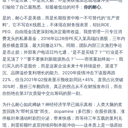
谁？不是庄家，不是黑天鹅，不是美联储加息或地缘冲突——他
们输给了自己最熟悉、却最被低估的对手：
你的耐心
。
是的，耐心不是美德，而是长期投资中唯一不可替代的“生产资
料”。它不写在K线图上，不体现在财务报表里，却比ROE、
PEG、自由现金流更深刻地决定最终收益。我曾管理一只专注消
费龙头的私募基金，2016年以28倍PE买入某高端白酒股，三年内
股价横盘震荡，最大回撤达37%。同期，团队内部三次激烈争论
是否止损；外部客户电话日均七通，“是不是买错了？”“行业是不
是见顶了？”“要不要换到新能源热点？”——而答案始终如一：我
们买入的不是股价，而是这家企业未来十年持续提价、渠道下
沉、品牌溢价复利增长的能力。2020年疫情冲击下该股再跌
22%，但当2021年Q2报表显示预收款同比+45%、直营占比突破
30%时，股价三年翻四倍。真正的拐点从不在财报发布日，而在
你拒绝在第37次质疑中交出筹码的那一刻。
为什么耐心如此稀缺？神经经济学早已揭示真相：人类大脑的奖
赏回路为“即时反馈”而生。 dopamine（多巴胺）在股价跳涨、涨
停板封单涌动时剧烈分泌，带来快感；而等待三年五载的复利兑
现，则需前额叶皮层持续抑制本能冲动——这本质上是一场原始