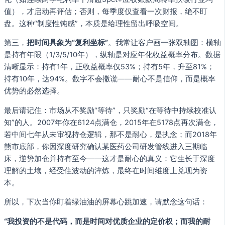
值），才启动再评估；否则，每季度仅查看一次财报，绝不盯
盘。这种“制度性钝感”，本质是给理性留出呼吸空间。
第三，
把时间具象为“复利坐标”
。我常让客户画一张双轴图：横轴
是持有年限（1/3/5/10年），纵轴是对应年化收益概率分布。数据
清晰显示：持有1年，正收益概率仅53%；持有5年，升至81%；
持有10年，达94%。数字不会撒谎——耐心不是信仰，而是概率
优势的必然选择。
最后请记住：市场从不奖励“等待”，只奖励“在等待中持续校准认
知”的人。2007年你在6124点满仓，2015年在5178点再次满仓，
若中间七年从未审视持仓逻辑，那不是耐心，是执念；而2018年
熊市底部，你因深度研究确认某医药公司研发管线进入三期临
床，逆势加仓并持有至今——这才是耐心的真义：它生长于深度
理解的土壤，经受住波动的淬炼，最终在时间维度上兑现为资
本。
所以，下次当你盯着绿油油的屏幕心跳加速，请默念这句话：
“我投资的不是代码，而是时间对优质企业的定价权；而我的耐