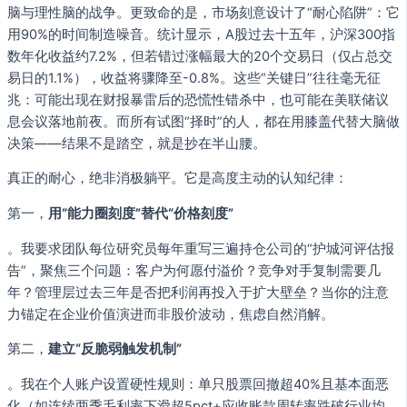
脑与理性脑的战争。更致命的是，市场刻意设计了“耐心陷阱”：它
用90%的时间制造噪音。统计显示，A股过去十五年，沪深300指
数年化收益约7.2%，但若错过涨幅最大的20个交易日（仅占总交
易日的1.1%），收益将骤降至-0.8%。这些“关键日”往往毫无征
兆：可能出现在财报暴雷后的恐慌性错杀中，也可能在美联储议
息会议落地前夜。而所有试图“择时”的人，都在用膝盖代替大脑做
决策——结果不是踏空，就是抄在半山腰。
真正的耐心，绝非消极躺平。它是高度主动的认知纪律：
第一，
用“能力圈刻度”替代“价格刻度”
。我要求团队每位研究员每年重写三遍持仓公司的“护城河评估报
告”，聚焦三个问题：客户为何愿付溢价？竞争对手复制需要几
年？管理层过去三年是否把利润再投入于扩大壁垒？当你的注意
力锚定在企业价值演进而非股价波动，焦虑自然消解。
第二，
建立“反脆弱触发机制”
。我在个人账户设置硬性规则：单只股票回撤超40%且基本面恶
化（如连续两季毛利率下滑超5pct+应收账款周转率跌破行业均