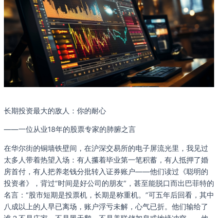
长期投资最大的敌人：你的耐心
——一位从业18年的股票专家的肺腑之言
在华尔街的铜墙铁壁间，在沪深交易所的电子屏流光里，我见过
太多人带着热望入场：有人攥着毕业第一笔积蓄，有人抵押了婚
房首付，有人把养老钱分批转入证券账户——他们读过《聪明的
投资者》，背过“时间是好公司的朋友”，甚至能脱口而出巴菲特的
名言：“股市短期是投票机，长期是称重机。”可五年后回看，其中
八成以上的人早已离场，账户浮亏未解，心气已折。他们输给了