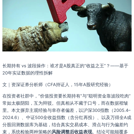
长期持有 vs 波段操作：谁才是A股真正的“收益之王”？——基于
20年实证数据的理性拆解
文｜资深证券分析师（CFA持证人，15年A股研究经验）
在投资者社群中，“价值投资要长期持有”与“聪明资金靠波段吃肉”
常如太极阴阳，互为辩驳。但真相从不藏于口号，而在数据褶皱
里。本文摒弃主观经验与幸存者偏差，以沪深300指数（2005.4–
2024.6）、中证500全收益指数（含分红再投）、以及万得全A成
分股回测数据库为基础，结合真实交易成本、滑点与行为偏差约
束，系统检验两种策略的
风险调整后收益表现
。结论可能颠覆多