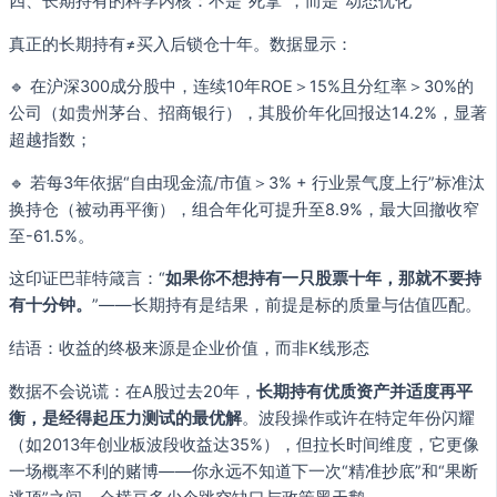
四、长期持有的科学内核：不是“死拿”，而是“动态优化”
真正的长期持有≠买入后锁仓十年。数据显示：
🔹 在沪深300成分股中，连续10年ROE＞15%且分红率＞30%的
公司（如贵州茅台、招商银行），其股价年化回报达14.2%，显著
超越指数；
🔹 若每3年依据“自由现金流/市值＞3% + 行业景气度上行”标准汰
换持仓（被动再平衡），组合年化可提升至8.9%，最大回撤收窄
至-61.5%。
这印证巴菲特箴言：“
如果你不想持有一只股票十年，那就不要持
有十分钟。
”——长期持有是结果，前提是标的质量与估值匹配。
结语：收益的终极来源是企业价值，而非K线形态
数据不会说谎：在A股过去20年，
长期持有优质资产并适度再平
衡，是经得起压力测试的最优解
。波段操作或许在特定年份闪耀
（如2013年创业板波段收益达35%），但拉长时间维度，它更像
一场概率不利的赌博——你永远不知道下一次“精准抄底”和“果断