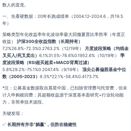
数人的直觉。
一、先看硬数据：20年长跑成绩单（2004.12–2024.6，共19.5
年）
策略类型年化收益率年化波动率最大回撤夏普比率胜率（年度正
收益）
沪深300全收益指数（长期持有）
7.2%26.8%-72.3%0.2763.2%（12/19年）
月度波段策略（均线金
叉买入/死叉卖出）
6.1%31.5%-78.6%0.1952.6%（10/19年）
季
度波段策略（RSI超买超卖+MACD背离过滤）
5.8%29.2%-75.1%0.2047.4%（9/19年）
顶尖公募偏股基金中位
数（2005–2023）
9.3%*22.1%-58.4%0.4173.7%
*注：公募基金数据取自晨星中国，已扣除管理费与托管费，但未
计入申购赎回费；其超额收益源于深度基本面研究+行业轮动能
力，非简单技术波段。
关键发现：
✅
长期持有并非“躺赢”，但胜在稳健性