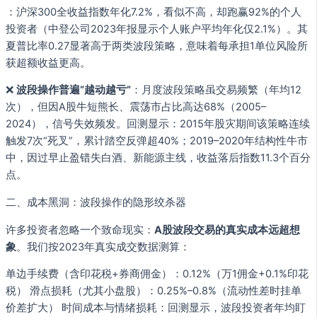
：沪深300全收益指数年化7.2%，看似不高，却跑赢92%的个人
投资者（中登公司2023年报显示个人账户平均年化仅2.1%）。其
夏普比率0.27显著高于两类波段策略，意味着每承担1单位风险所
获超额收益更高。
❌
波段操作普遍“越动越亏”
：月度波段策略虽交易频繁（年均12
次），但因A股牛短熊长、震荡市占比高达68%（2005–
2024），信号失效频发。回测显示：2015年股灾期间该策略连续
触发7次“死叉”，累计踏空反弹超40%；2019–2020年结构性牛市
中，因过早止盈错失白酒、新能源主线，收益落后指数11.3个百分
点。
二、成本黑洞：波段操作的隐形绞杀器
许多投资者忽略一个致命现实：
A股波段交易的真实成本远超想
象
。我们按2023年真实成交数据测算：
单边手续费（含印花税+券商佣金）：0.12%（万1佣金+0.1%印花
税） 滑点损耗（尤其小盘股）：0.25%–0.8%（流动性差时挂单
价差扩大） 时间成本与情绪损耗：回测显示，波段投资者年均盯