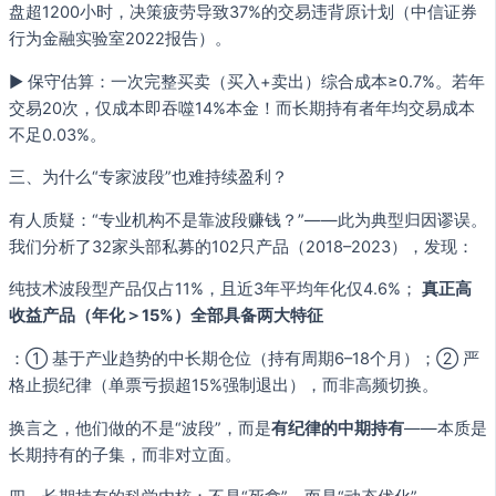
盘超1200小时，决策疲劳导致37%的交易违背原计划（中信证券
行为金融实验室2022报告）。
▶ 保守估算：一次完整买卖（买入+卖出）综合成本≥0.7%。若年
交易20次，仅成本即吞噬14%本金！而长期持有者年均交易成本
不足0.03%。
三、为什么“专家波段”也难持续盈利？
有人质疑：“专业机构不是靠波段赚钱？”——此为典型归因谬误。
我们分析了32家头部私募的102只产品（2018–2023），发现：
纯技术波段型产品仅占11%，且近3年平均年化仅4.6%；
真正高
收益产品（年化＞15%）全部具备两大特征
：① 基于产业趋势的中长期仓位（持有周期6–18个月）；② 严
格止损纪律（单票亏损超15%强制退出），而非高频切换。
换言之，他们做的不是“波段”，而是
有纪律的中期持有
——本质是
长期持有的子集，而非对立面。