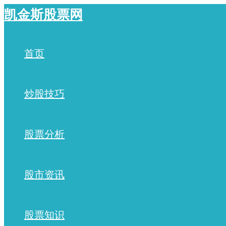
跳
凯金斯股票网
至
内
容
首页
炒股技巧
股票分析
股市资讯
股票知识