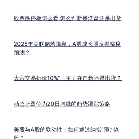
股票跌停板怎么看 怎么判断是洗盘还是出货
2025年美联储若降息，A股成长股反弹幅度
预测？
大宗交易折价10%”，主力在自救还是出货？
动态止盈位为20日均线的趋势跟踪策略
美股与A股的联动性：如何通过纳指”预判A
股？