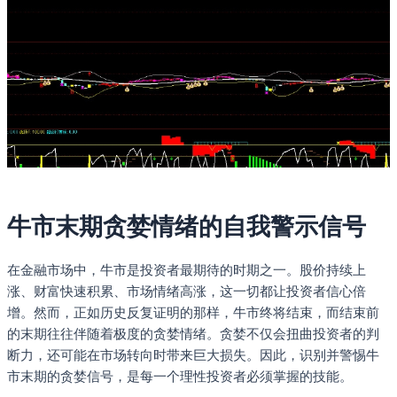
牛市末期贪婪情绪的自我警示信号
在金融市场中，牛市是投资者最期待的时期之一。股价持续上
涨、财富快速积累、市场情绪高涨，这一切都让投资者信心倍
增。然而，正如历史反复证明的那样，牛市终将结束，而结束前
的末期往往伴随着极度的贪婪情绪。贪婪不仅会扭曲投资者的判
断力，还可能在市场转向时带来巨大损失。因此，识别并警惕牛
市末期的贪婪信号，是每一个理性投资者必须掌握的技能。