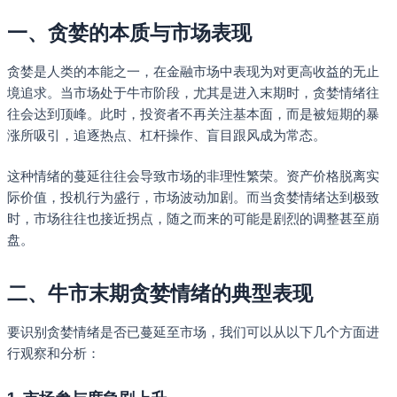
一、贪婪的本质与市场表现
贪婪是人类的本能之一，在金融市场中表现为对更高收益的无止
境追求。当市场处于牛市阶段，尤其是进入末期时，贪婪情绪往
往会达到顶峰。此时，投资者不再关注基本面，而是被短期的暴
涨所吸引，追逐热点、杠杆操作、盲目跟风成为常态。
这种情绪的蔓延往往会导致市场的非理性繁荣。资产价格脱离实
际价值，投机行为盛行，市场波动加剧。而当贪婪情绪达到极致
时，市场往往也接近拐点，随之而来的可能是剧烈的调整甚至崩
盘。
二、牛市末期贪婪情绪的典型表现
要识别贪婪情绪是否已蔓延至市场，我们可以从以下几个方面进
行观察和分析：