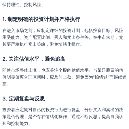
保持理性、控制风险。
1. 制定明确的投资计划并严格执行
在进入市场之前，应制定详细的投资计划，包括投资目标、风险
承受能力、资产配置比例、买入和卖出条件等。在牛市末期，尤
其要严格执行卖出策略，避免情绪化操作。
2. 关注估值水平，避免追高
即使市场整体上涨，也应关注个股的估值水平。当某只股票的估
值明显偏离合理区间时，应及时止盈。避免因为“怕错过”而继续追
高。
3. 定期复盘与反思
投资者应定期对自己的投资行为进行复盘，分析买入和卖出的决
策是否合理，是否存在情绪化操作。通过不断反思，提高自我认
知和控制能力。