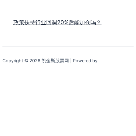
政策扶持行业回调20%后能加仓吗？
Copyright © 2026 凯金斯股票网 | Powered by