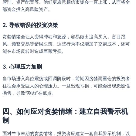
管理、资产配置等。他们更愿意相信市场会一直上涨，从而将全
部资金投入高风险资产。
2. 导致错误的投资决策
贪婪情绪会让人变得冲动和急躁，容易做出追高买入、盲目跟
风、频繁交易等错误决策。这些行为不仅增加了交易成本，还可
能在市场反转时造成巨额亏损。
3. 心理压力加剧
当市场进入高位震荡或回调阶段时，前期因贪婪而重仓的投资者
往往会承受巨大的心理压力。一旦出现亏损，可能会出现恐慌性
抛售，导致“割肉”在低点。
四、如何应对贪婪情绪：建立自我警示机
制
面对牛市末期的贪婪情绪，投资者应建立一套自我警示机制，以